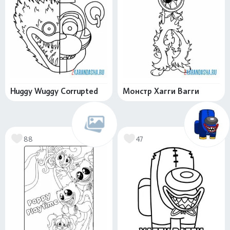
Huggy Wuggy Corrupted
Монстр Хагги Вагги
88
47