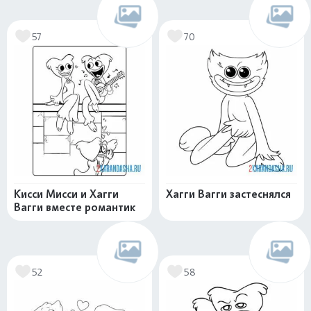
57
70
Кисси Мисси и Хагги
Хагги Вагги застеснялся
Вагги вместе романтик
52
58