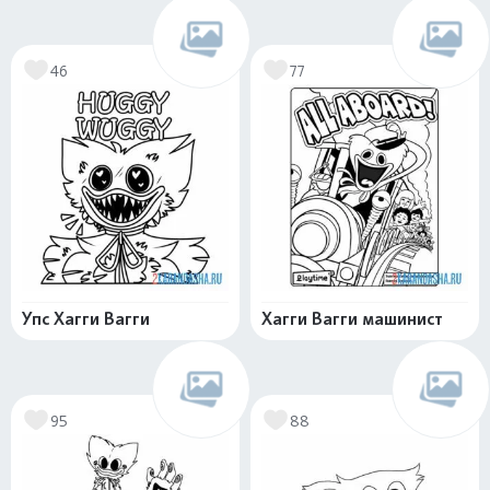
46
77
Упс Хагги Вагги
Хагги Вагги машинист
95
88