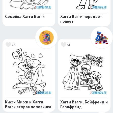
Семейка Хагги Вагги
Хагги Вагги передает
привет
72
61
Кисси Мисси и Хагги
Хагги Вагги, Бойфренд и
Вагги вторая половинка
Герлфренд