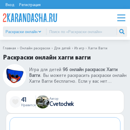
Вход
Регистрация
Главная
Онлайн раскраски
Для детей
Из игр
Хагги Вагги
Раскраски онлайн хагги вагги
Игра для детей
96 онлайн раскрасок Хагги
Вагги
. Вы можете раскрасить раскраски онлайн
Хагги Вагги бесплатно. Если у вас нет
принтера, то вы можете воспользоваться
нашим сервисом, где лучшие раскраски онлайн
Хагги Вагги. Можете отправить ссылку другу и
41
Автор
Cvetochek
вместе играть в раскраски-онлайн. В каталоге
Нравится
большой выбор раскрасок-онлайн для детей
разных возрастов.