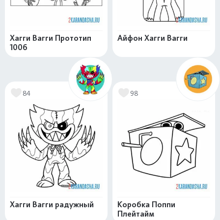
Хагги Вагги Прототип
Айфон Хагги Вагги
1006
84
98
Хагги Вагги радужный
Коробка Поппи
Плейтайм