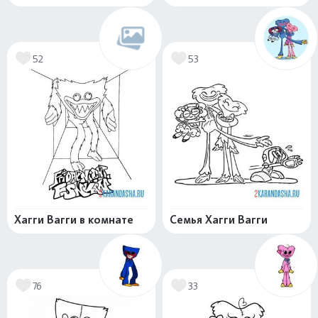
52
53
Хагги Вагги в комнате
Семья Хагги Вагги
76
33