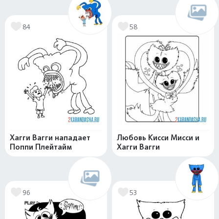
84
58
Хагги Вагги нападает
Любовь Кисси Мисси и
Поппи Плейтайм
Хагги Вагги
96
53