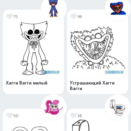
75
96
Хагги Вагги милый
Устрашающий Хагги
Вагги
50
38