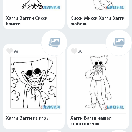
Хагги Ваггги Сисси
Кисси Мисси Хагги Вагги
Блисси
любовь
98
30
Хагги Вагги из игры
Хагги Вагги нашел
колокольчик