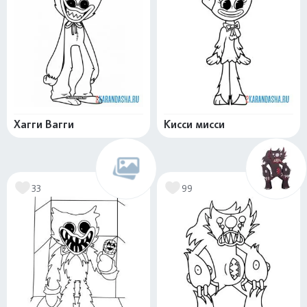
Хагги Вагги
Кисси мисси
33
99