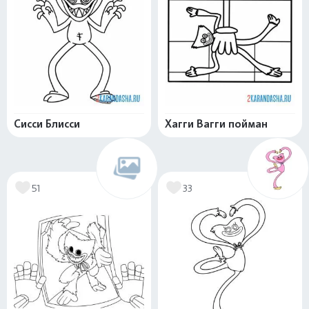
Сисси Блисси
Хагги Вагги пойман
51
33