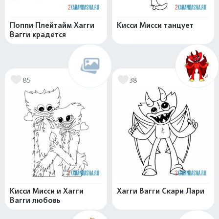
Поппи Плейтайм Хагги
Кисси Мисси танцует
Вагги крадется
85
38
Кисси Мисси и Хагги
Хагги Вагги Скари Лари
Вагги любовь