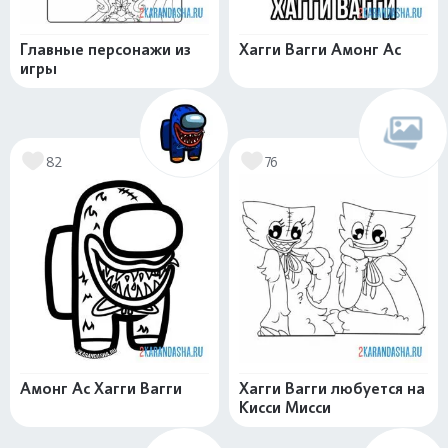
Главные персонажи из
Хагги Вагги Амонг Ас
игры
82
76
Амонг Ас Хагги Вагги
Хагги Вагги любуется на
Кисси Мисси