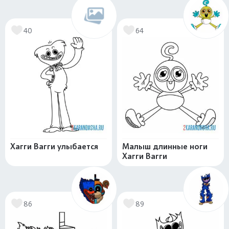
40
64
Хагги Вагги улыбается
Малыш длинные ноги
Хагги Вагги
86
89