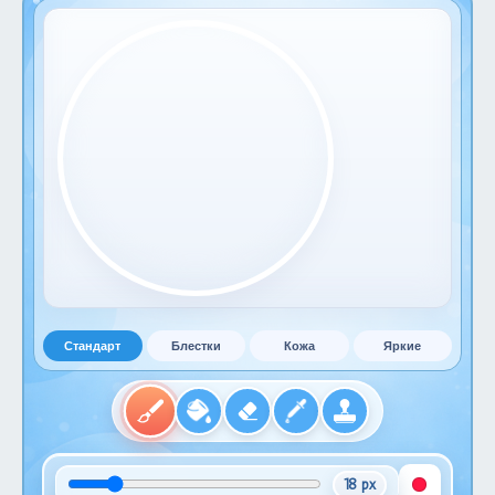
Стандарт
Блестки
Кожа
Яркие
18 px