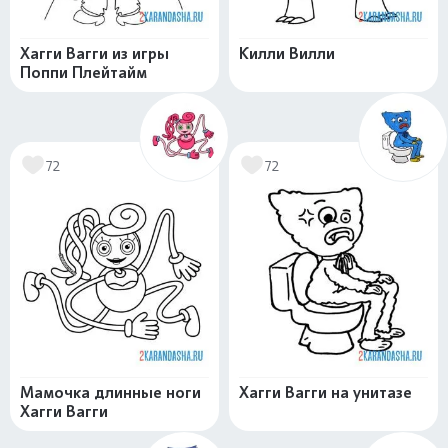
Хагги Вагги из игры
Килли Вилли
Поппи Плейтайм
72
72
Мамочка длинные ноги
Хагги Вагги на унитазе
Хагги Вагги