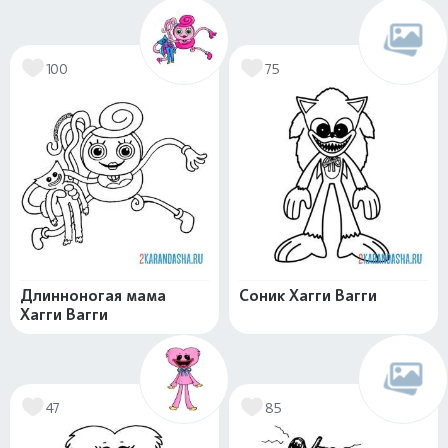
100
75
Длинноногая мама
Соник Хагги Вагги
Хагги Вагги
47
85