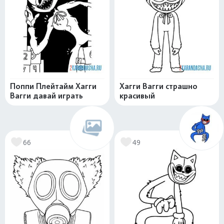
Поппи Плейтайм Хагги
Хагги Вагги страшно
Вагги давай играть
красивый
66
49