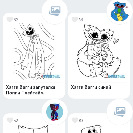
62
36
Хагги Вагги запутался
Хагги Вагги синий
Поппи Плейтайм
52
83