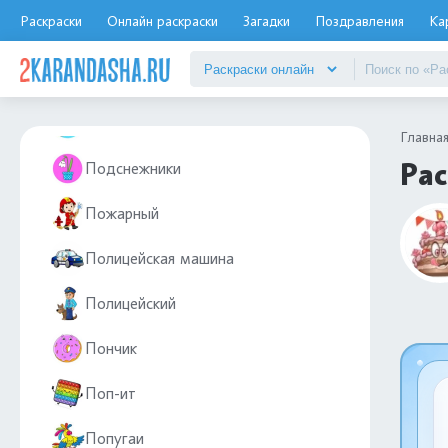
Раскраски
Онлайн раскраски
Загадки
Поздравления
Ка
Повар
Подарки
Подводная лодка
Главна
Рас
Подснежники
Пожарный
Полицейская машина
Полицейский
Пончик
Поп-ит
Попугаи