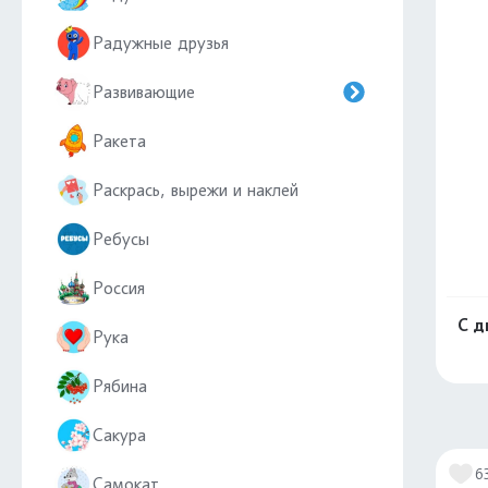
Радужные друзья
Развивающие
Ракета
Раскрась, вырежи и наклей
Ребусы
Россия
С д
Рука
Рябина
Сакура
6
Самокат