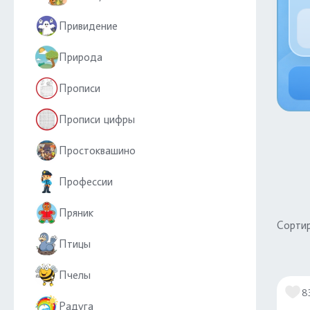
Привидение
Природа
Прописи
Прописи цифры
Простоквашино
Профессии
Пряник
Сортир
Птицы
Пчелы
8
Радуга