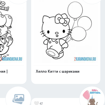
ия |
Хелло Китти с шариками
нлайн
Раскрасить онлайн
47