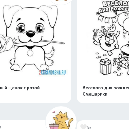
ый щенок с розой
Веселого дня рожден
Смешарики
Раскрасить онлайн
Раскрасить о
3
87