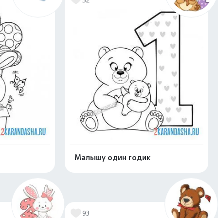
Малышу один годик
нлайн
Раскрасить онлайн
93