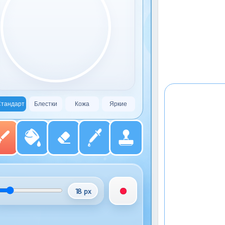
тандарт
Блестки
Кожа
Яркие
18 px