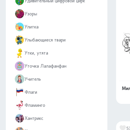
Удивительный цифровой цирк
Узоры
Улитка
Улыбающиеся твари
Утки, утята
Уточка Лалафанфан
Учитель
Мил
Флаги
Фламинго
Хантрикс
5