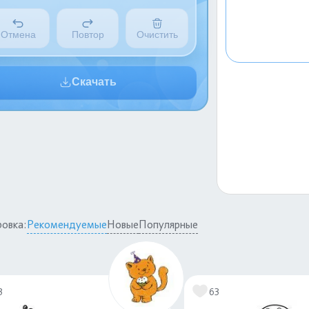
Отмена
Повтор
Очистить
Скачать
овка:
Рекомендуемые
Новые
Популярные
3
63