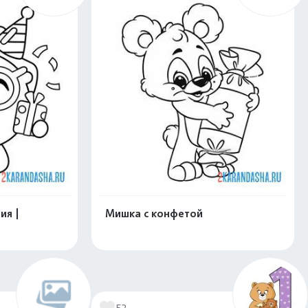
ия |
Мишка с конфетой
нлайн
Раскрасить онлайн
52