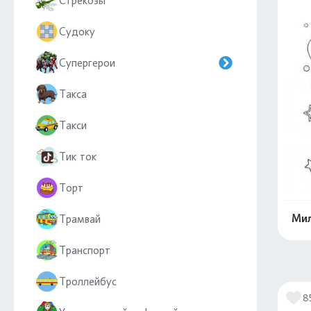
Стрекозы
Судоку
Супергерои
Такса
Такси
Тик ток
Торт
Мил
Трамвай
Транспорт
Троллейбус
8