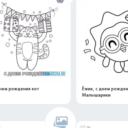
нем рождения кот
Ёжик, с днем рожден
Малышарики
Раскрасить онлайн
Раскрасить о
5
75