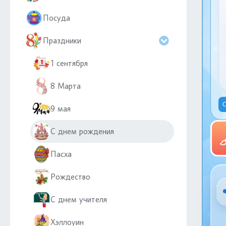
Посуда
Праздники
1 сентября
8 Марта
С
9 мая
С днем рождения
Пасха
Рождество
С днем учителя
Хэллоуин