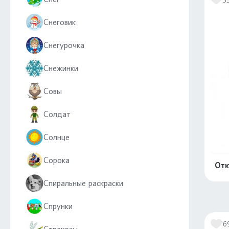
Снеговик
Снегурочка
Снежинки
Совы
Солдат
Солнце
Сорока
Отк
Спиральные раскраски
Спрунки
6