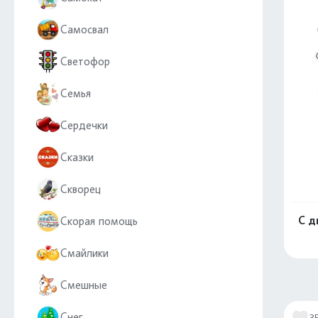
Самосвал
Светофор
Семья
Сердечки
Сказки
Скворец
С д
Скорая помощь
Смайлики
Смешные
Снег
3