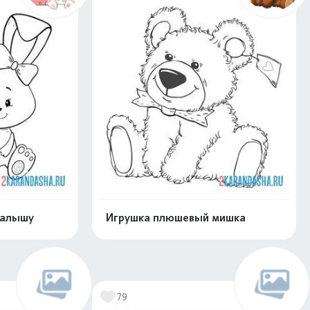
малышу
Игрушка плюшевый мишка
нлайн
Раскрасить онлайн
79