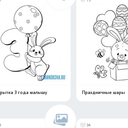
рытка 3 года малышу
Праздничные шары
Раскрасить онлайн
Раскрасить о
9
34