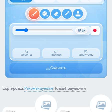
18 px
Отмена
Повтор
Очистить
Скачать
Сортировка:
Рекомендуемые
Новые
Популярные