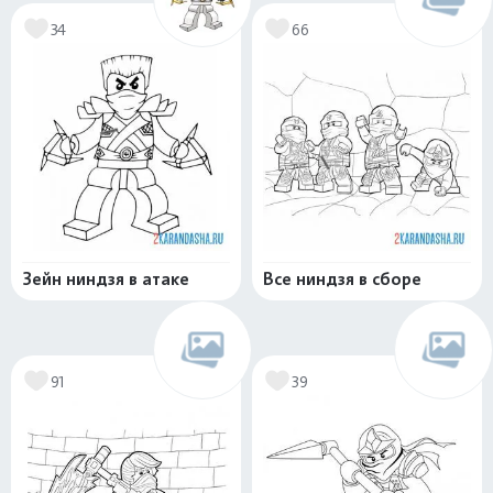
34
66
Зейн ниндзя в атаке
Все ниндзя в сборе
91
39