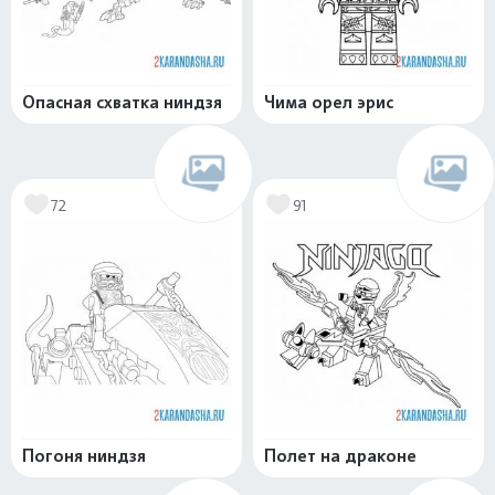
Опасная схватка ниндзя
Чима орел эрис
72
91
Погоня ниндзя
Полет на драконе