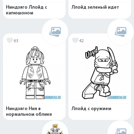
Ниндзяго Ллойд с
Ллойд зеленый идет
капюшоном
63
42
Ниндзяго Ния в
Ллойд с оружием
нормальном облике