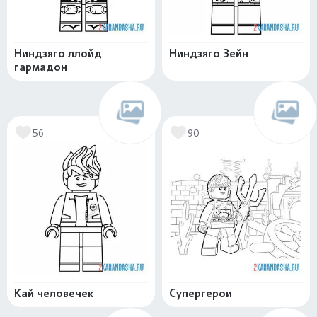
Ниндзяго ллойд
Ниндзяго Зейн
гармадон
56
90
Кай человечек
Супергерои