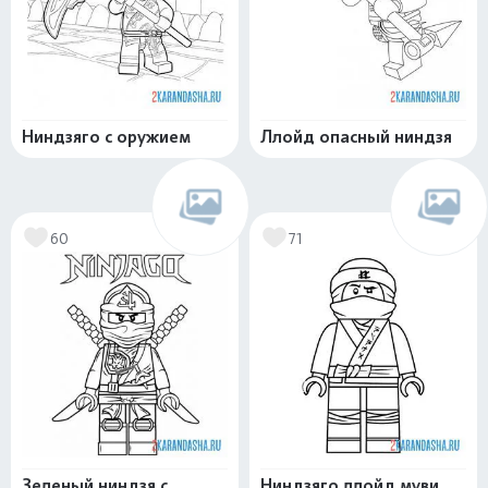
Ниндзяго с оружием
Ллойд опасный ниндзя
60
71
Зеленый ниндзя с
Ниндзяго ллойд муви