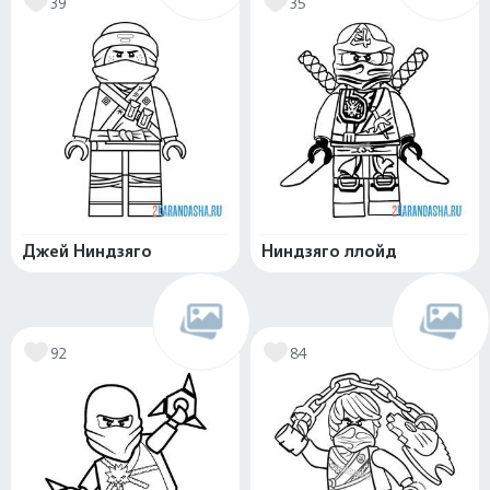
39
35
Джей Ниндзяго
Ниндзяго ллойд
92
84