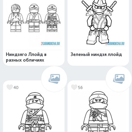
Ниндзяго Ллойд в
Зеленый ниндзя ллойд
разных обличиях
40
56