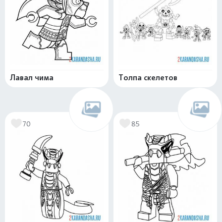
Лавал чима
Толпа скелетов
70
85