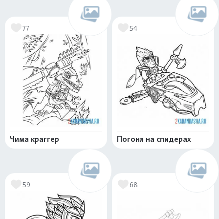
77
54
Чима краггер
Погоня на спидерах
59
68