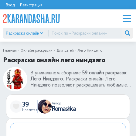
Вход
Регистрация
Главная
Онлайн раскраски
Для детей
Лего Ниндзяго
Раскраски онлайн лего ниндзяго
В уникальном сборнике
59 онлайн раскрасок
Лего Ниндзяго
. Раскраски онлайн Лего
Ниндзяго позволяют раскрашивать любимые
картинки без использования принтера и красок.
Раскраски онлайн - отличный способ начать
творить здесь и сейчас. Большой выбор
39
Автор
Romashka
раскрасок онлайн Лего Ниндзяго понравятся
Нравится
детям любого возраста. Можно
экспериментировать, смешивая разные цвета,
не боясь испортить раскраску, ведь любое
действие можно отменить.