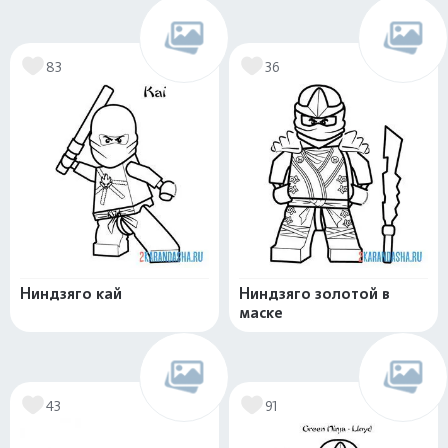
83
36
Ниндзяго кай
Ниндзяго золотой в
маске
43
91