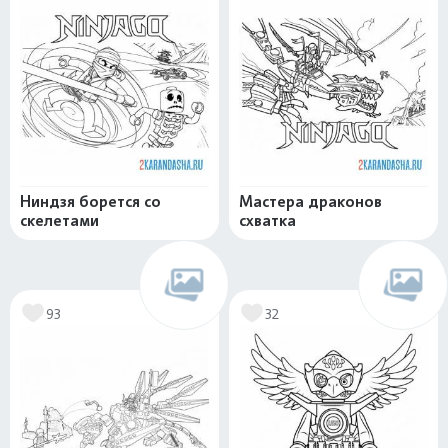
Ниндзя борется со
Мастера драконов
скелетами
схватка
93
32