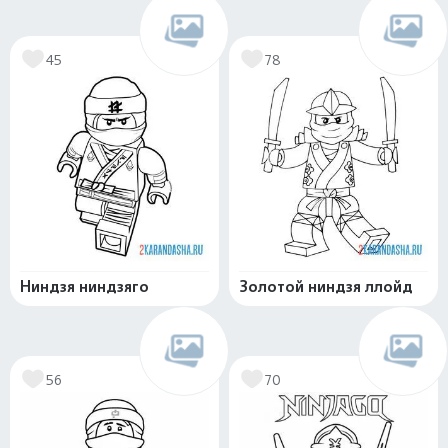
45
78
Ниндзя ниндзяго
Золотой ниндзя ллойд
56
70