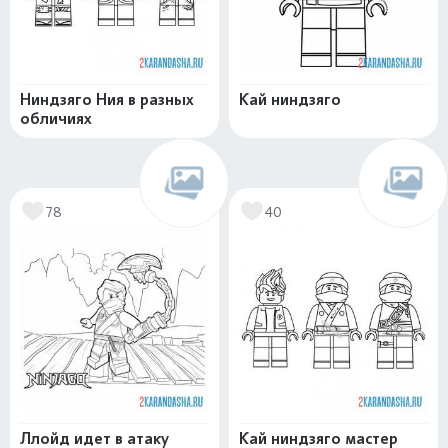
Ниндзяго Ния в разных
Кай ниндзяго
обличиях
78
40
Ллойд идет в атаку
Кай ниндзяго мастер