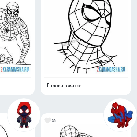
Голова в маске
нлайн
Раскрасить онлайн
65