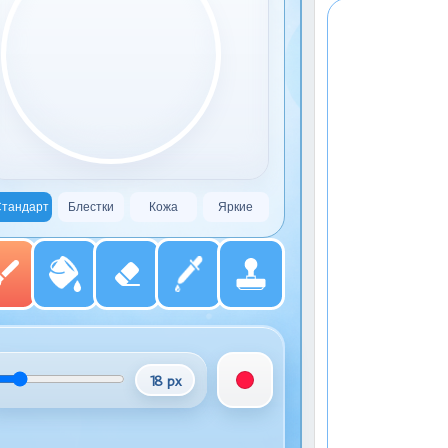
тандарт
Блестки
Кожа
Яркие
18 px