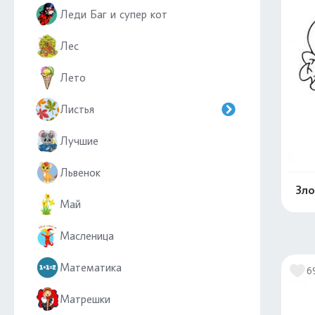
Леди Баг и супер кот
Лес
Лето
Листья
Лучшие
Львенок
Зло
Май
Масленица
Математика
6
Матрешки