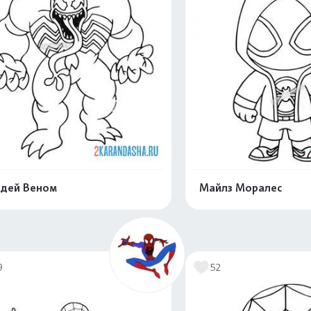
дей Веном
Майлз Моралес
Раскрасить онлайн
Раскрасить о
9
52