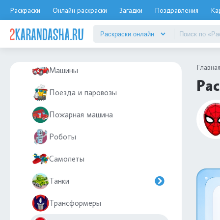
Для мальчиков 3-4 года
Раскраски
Онлайн раскраски
Загадки
Поздравления
Ка
Для мальчиков 5-6 лет
Для мальчиков 7-8 лет
Главна
Машины
Рас
Поезда и паровозы
Пожарная машина
Роботы
Самолеты
Танки
Трансформеры