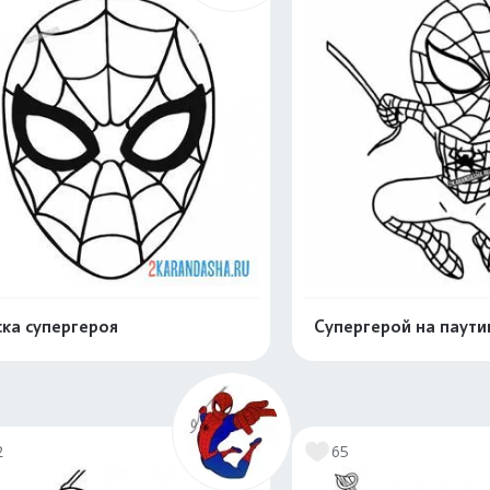
ка супергероя
Супергерой на паути
Раскрасить онлайн
Раскрасить о
2
65