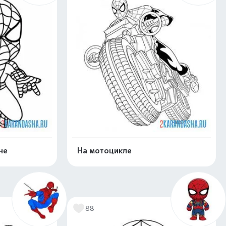
не
На мотоцикле
нлайн
Раскрасить онлайн
88