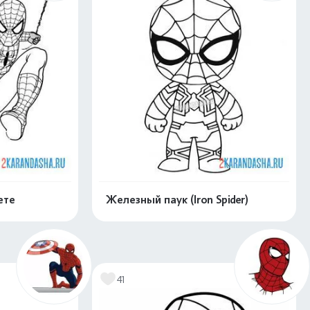
ете
Железный паук (Iron Spider)
нлайн
Раскрасить онлайн
41