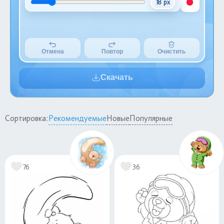
18 px
Отмена
Повтор
Очистить
Скачать
Сортировка:
Рекомендуемые
Новые
Популярные
76
36