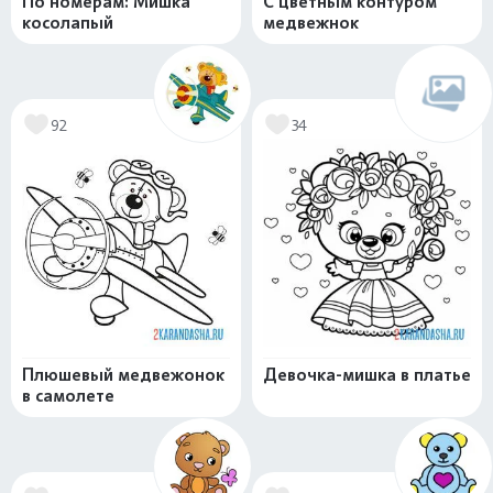
По номерам: Мишка
С цветным контуром
косолапый
медвежнок
92
34
Плюшевый медвежонок
Девочка-мишка в платье
в самолете