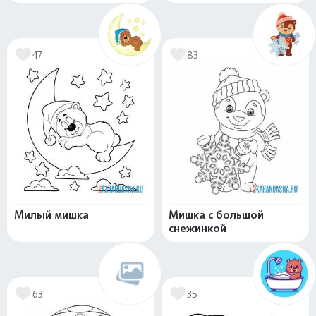
47
83
Милый мишка
Мишка с большой
снежинкой
63
35