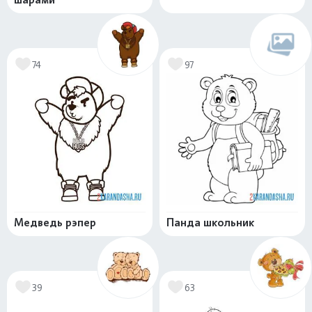
74
97
Медведь рэпер
Панда школьник
39
63