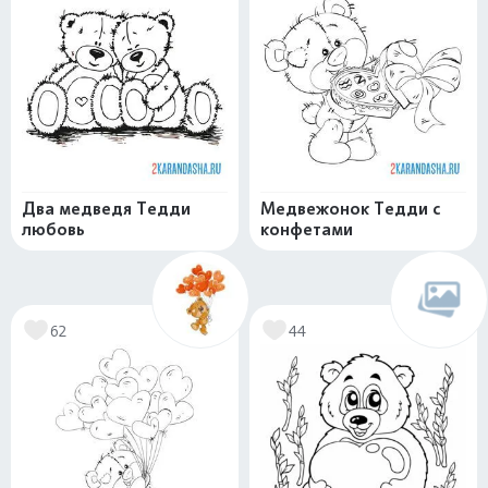
Два медведя Тедди
Медвежонок Тедди с
любовь
конфетами
62
44