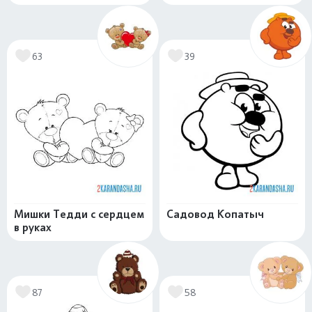
63
39
Мишки Тедди с сердцем
Садовод Копатыч
в руках
87
58