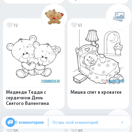
72
57
Медведи Тедди с
Мишка спит в кроватке
сердечком День
Святого Валентина
›
0 комментариев
Оставь свой комментарий
55
65