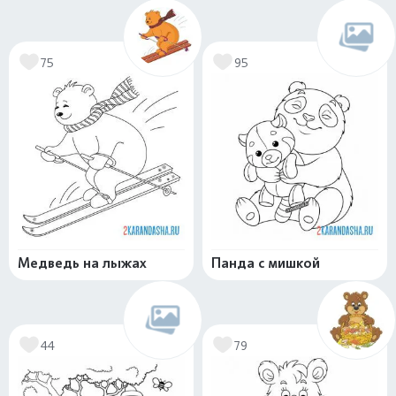
75
95
Медведь на лыжах
Панда с мишкой
44
79