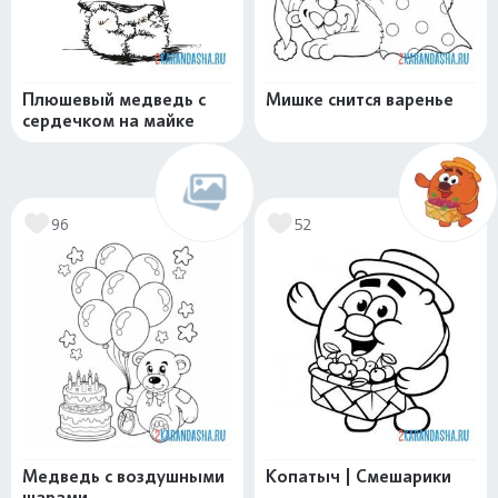
Плюшевый медведь с
Мишке снится варенье
сердечком на майке
96
52
Медведь с воздушными
Копатыч | Смешарики
шарами