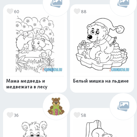
60
88
Мама медведь и
Белый мишка на льдине
медвежата в лесу
36
58