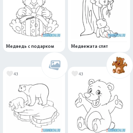
Медведь с подарком
Медвежата спят
43
43