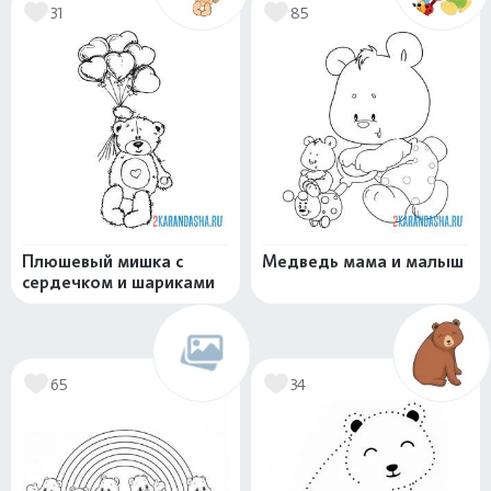
31
85
Плюшевый мишка с
Медведь мама и малыш
сердечком и шариками
65
34