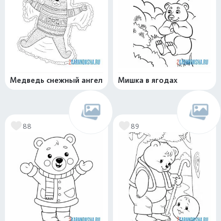
Медведь снежный ангел
Мишка в ягодах
88
89