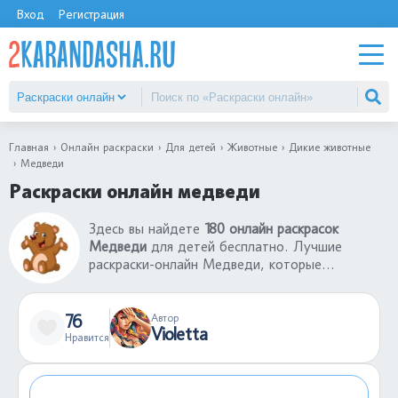
Вход
Регистрация
Главная
Онлайн раскраски
Для детей
Животные
Дикие животные
Медведи
Раскраски онлайн медведи
Здесь вы найдете
180 онлайн раскрасок
Медведи
для детей бесплатно. Лучшие
раскраски-онлайн Медведи, которые
понравятся любому ребенку. Если
раскрашенная картинка вам понравилась, вы
можете поделиться ею с другими
76
Автор
Violetta
пользователями, которые тоже захотят
Нравится
раскрасить онлайн раскраски Медведи. Это
отличная игра, поднимающая настроение.