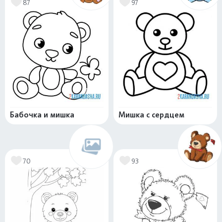
87
97
Бабочка и мишка
Мишка с сердцем
70
93