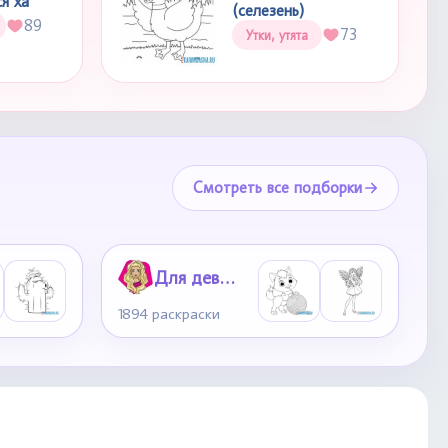
я ха
(селезень)
89
73
Утки, утята
Смотреть все подборки
Для девочек
1894 раскраски