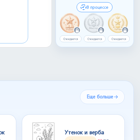
В процессе
Ожидается
Ожидается
Ожидается
Еще больше
ок
Утенок и верба