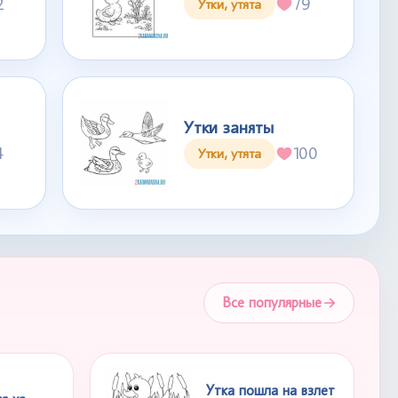
2
79
Утки, утята
Утки заняты
4
100
Утки, утята
Все популярные
Утка пошла на взлет