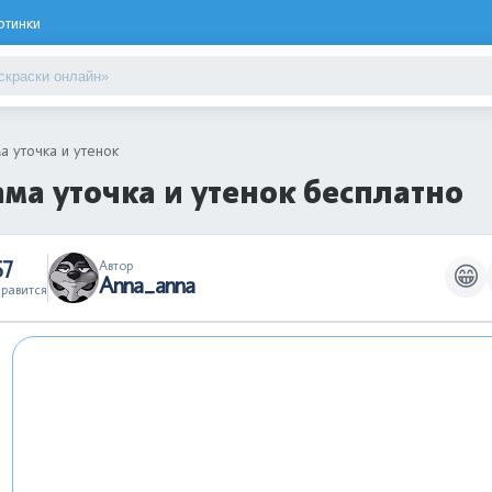
ртинки
а уточка и утенок
ма уточка и утенок бесплатно
57
Автор
😁
Anna_anna
равится