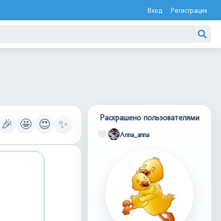
Вход
Регистрация
Раскрашено пользователями
🎉
🤩
😍
✨
Anna_anna