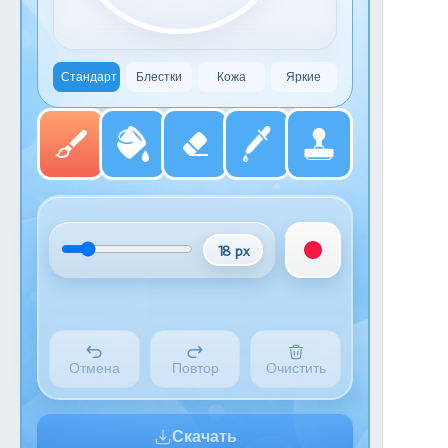
Стандарт
Блестки
Кожа
Яркие
18 px
Отмена
Повтор
Очистить
Скачать