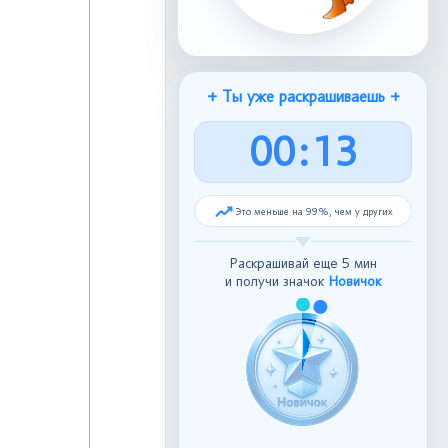
+ Ты уже раскрашиваешь +
0
0
:
1
4
Это меньше на 99%, чем у других
Раскрашивай еще 5 мин
и получи значок
Новичок