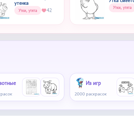
Утка смеетс
утенка
Утки, утята
42
Утки, утята
вотные
Из игр
красок
2000 раскрасок