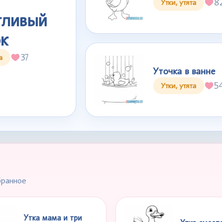
8
Утки, утята
тливый
к
37
а
Уточка в ванне
5
Утки, утята
бранное
Утка мама и три