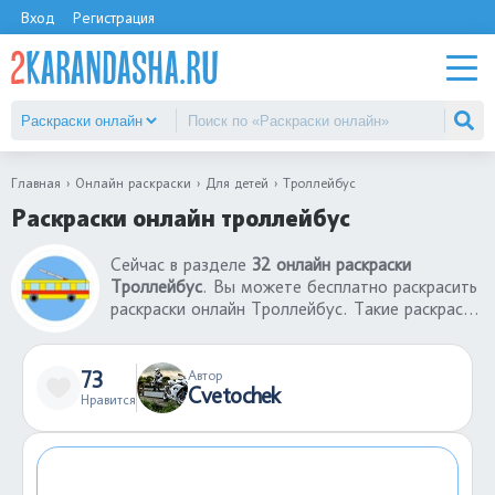
Вход
Регистрация
Главная
Онлайн раскраски
Для детей
Троллейбус
Раскраски онлайн троллейбус
Сейчас в разделе
32 онлайн раскраски
Троллейбус
. Вы можете бесплатно раскрасить
раскраски онлайн Троллейбус. Такие раскраски
онлайн - это хорошая игра, которая поможет
развлечься ребенку без использования
принтера и бумаги. Готовую раскрашенную
73
Автор
Cvetochek
картинку можно сохранить себе, а если
Нравится
результат не понравился, можно заново
раскрасить раскраску онлайн Троллейбус.