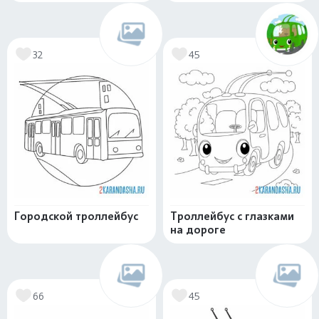
32
45
Городской троллейбус
Троллейбус с глазками
на дороге
66
45