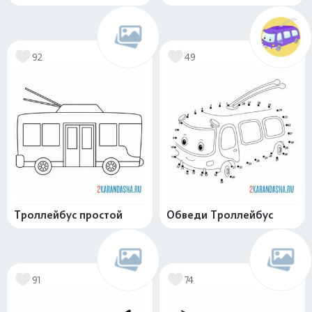
92
49
Троллейбус простой
Обведи Троллейбус
91
74