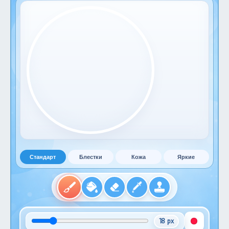
Стандарт
Блестки
Кожа
Яркие
18 px