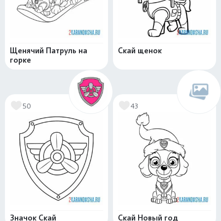
Щенячий Патруль на
Скай щенок
горке
50
43
Значок Скай
Скай Новый год