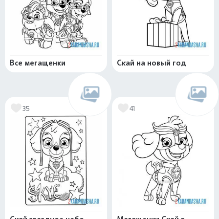
Все мегащенки
Скай на новый год
35
41