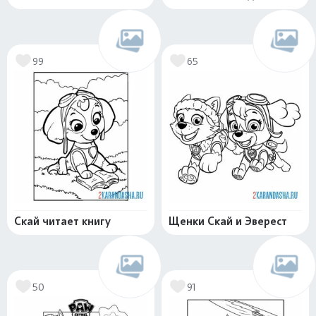
99
65
Скай читает книгу
Щенки Скай и Эверест
50
91