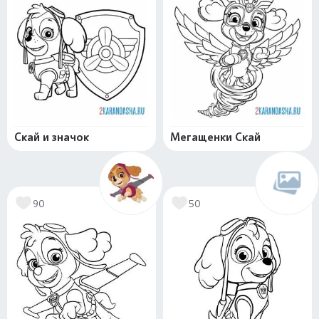
Скай и значок
Мегащенки Скай
90
50