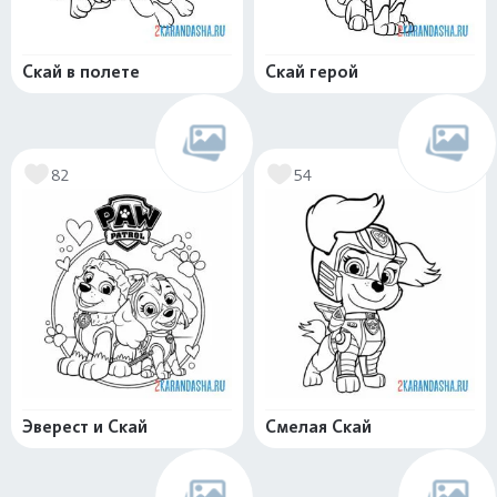
Скай в полете
Скай герой
82
54
Эверест и Скай
Смелая Скай