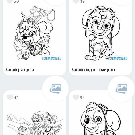
50
48
Скай радуга
Скай сидит смирно
47
99