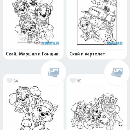
Скай, Маршал и Гонщик
Скай и вертолет
84
95