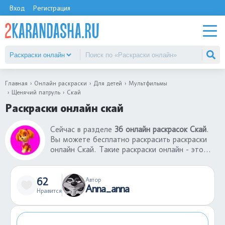
Вход
Регистрация
Главная
Онлайн раскраски
Для детей
Мультфильмы
Щенячий патруль
Скай
Раскраски онлайн скай
Сейчас в разделе
36 онлайн раскрасок Скай
.
Вы можете бесплатно раскрасить раскраски
онлайн Скай. Такие раскраски онлайн - это
хорошая игра, которая поможет развлечься
ребенку без использования принтера и бумаги.
Готовую раскрашенную картинку можно
62
Автор
Anna_anna
сохранить себе, а если результат не
Нравится
понравился, можно заново раскрасить
раскраску онлайн Скай.