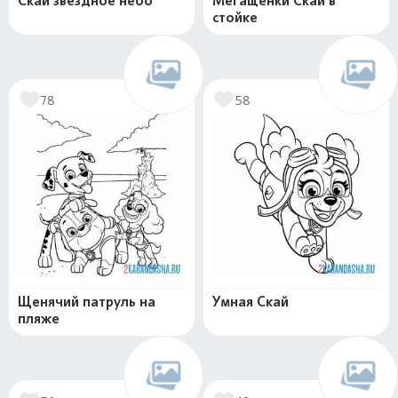
Скай звездное небо
Мегащенки Скай в
стойке
78
58
Щенячий патруль на
Умная Скай
пляже