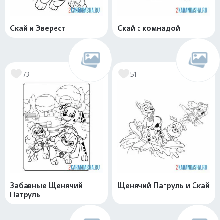
Скай и Эверест
Скай с комнадой
73
51
Забавные Щенячий
Щенячий Патруль и Скай
Патруль