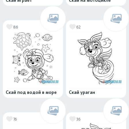
Скай играет
Скай на мотоцикле
86
62
Скай под водой в море
Скай ураган
76
36