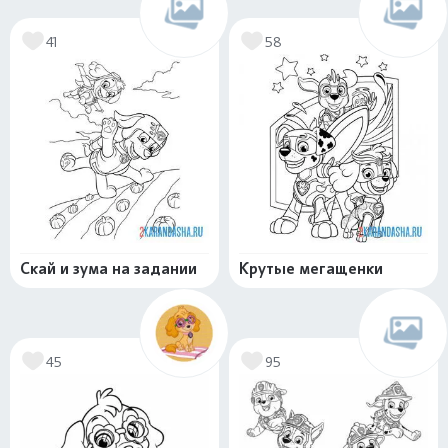
41
58
Скай и зума на задании
Крутые мегащенки
45
95