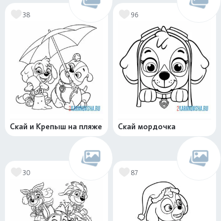
38
96
Скай и Крепыш на пляже
Скай мордочка
30
87