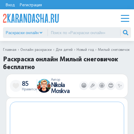
Вход
Регистрация
Главная
Онлайн раскраски
Для детей
Новый год
Милый снеговичок
Раскраска онлайн Милый снеговичок
бесплатно
Автор
85
Nikola
😁
🎉
🤩
😍
✨
Нравится
Moskva