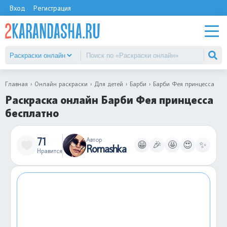
Вход
Регистрация
Главная
Онлайн раскраски
Для детей
Барби
Барби Фея принцесса
Раскраска онлайн Барби Фея принцесса
бесплатно
71
Автор
😁
🎉
🤩
😍
✨
Romashka
Нравится