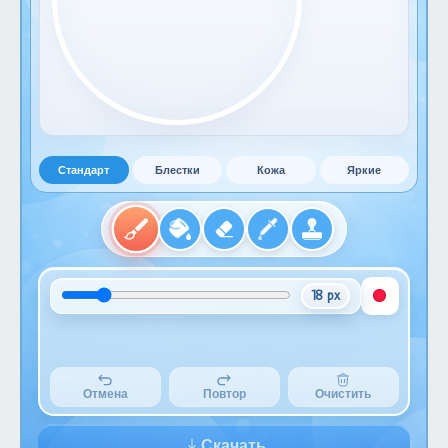
Стандарт
Блестки
Кожа
Яркие
18 px
Отмена
Повтор
Очистить
Скачать