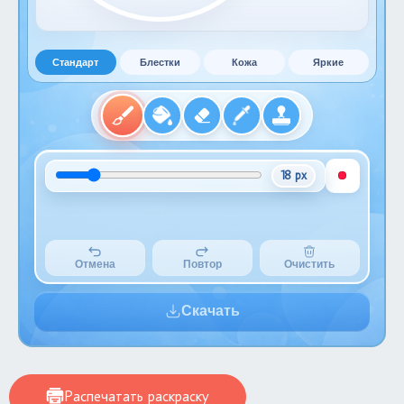
Стандарт
Блестки
Кожа
Яркие
18 px
Отмена
Повтор
Очистить
Скачать
Распечатать раскраску