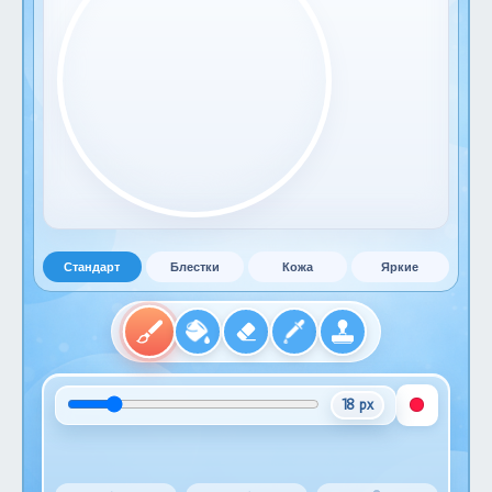
Стандарт
Блестки
Кожа
Яркие
18 px