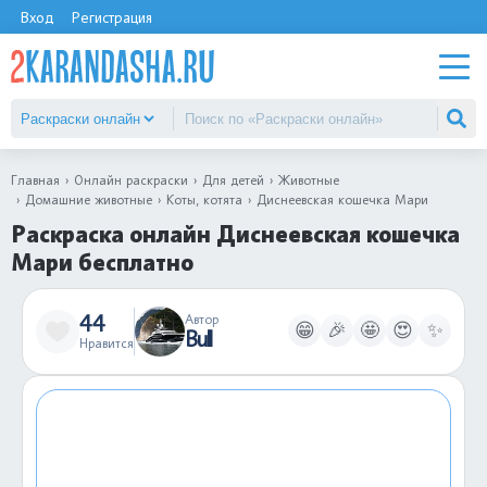
Вход
Регистрация
Главная
Онлайн раскраски
Для детей
Животные
Домашние животные
Коты, котята
Диснеевская кошечка Мари
Раскраска онлайн Диснеевская кошечка
Мари бесплатно
44
Автор
😁
🎉
🤩
😍
✨
Bull
Нравится