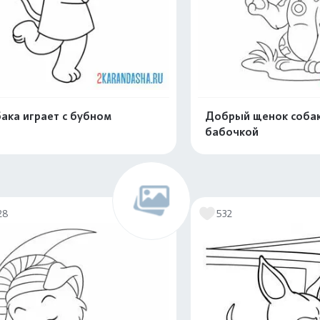
ака играет с бубном
Добрый щенок собак
бабочкой
Распечатать и скачать
Распечатать и 
28
532