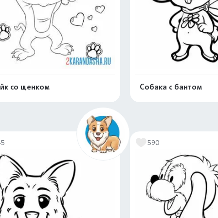
йк со щенком
Собака с бантом
Распечатать и скачать
Распечатать и 
45
590