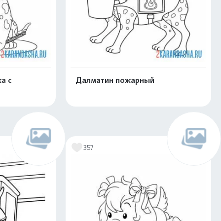
а с
Далматин пожарный
скачать
Распечатать и скачать
357