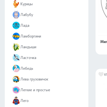
Курицы
Лабубу
Лада
Ламборгини
Мил
Ландыши
Ласточка
Лебедь
6
Лева грузовичок
Легкие и простые
Лего