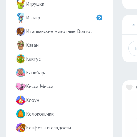
Игрушки
Из игр
Нет
Итальянские животные Brainrot
Каваи
Кактус
Капибара
Кисси Мисси
4
Клоун
Колокольчик
Конфеты и сладости