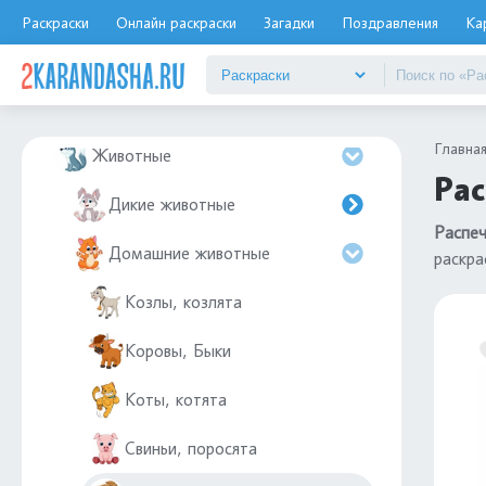
Дятел
Раскраски
Онлайн раскраски
Загадки
Поздравления
Ка
Еда
Елочные игрушки
Главна
Животные
Рас
Дикие животные
Распеч
Домашние животные
раскра
Козлы, козлята
Коровы, Быки
Коты, котята
Свиньи, поросята