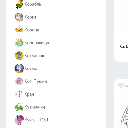
Корабль
Корги
Корона
Коронавирус
Соб
Космонавт
Космос
Кот Пушин
5
Кран
Кузнечики
Куклы ЛОЛ