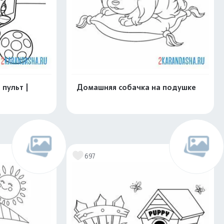
 пульт |
Домашняя собачка на подушке
скачать
Распечатать и скачать
697