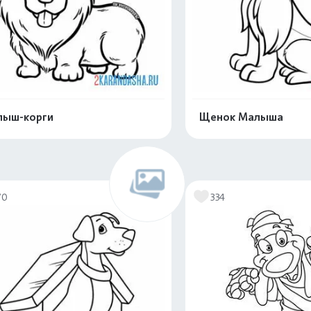
лыш-корги
Щенок Малыша
Распечатать и скачать
Распечатать и 
70
334