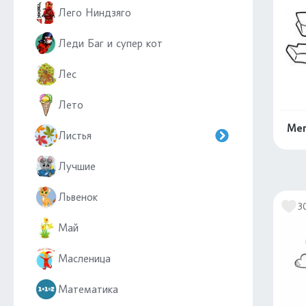
Лего Ниндзяго
Леди Баг и супер кот
Лес
Лето
Мег
Листья
Лучшие
Львенок
3
Май
Масленица
Математика