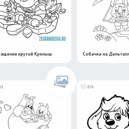
ащенки крутой Крепыш
Собачка на Дельтап
Распечатать и скачать
Распечатать и 
03
679