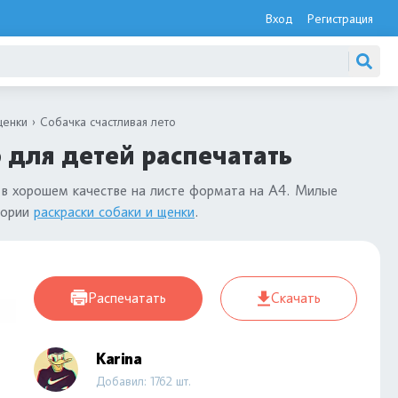
Вход
Регистрация
щенки
Собачка счастливая лето
 для детей распечатать
в хорошем качестве на листе формата на А4. Милые
гории
раскраски собаки и щенки
.
Распечатать
Скачать
Karina
Добавил: 1762 шт.