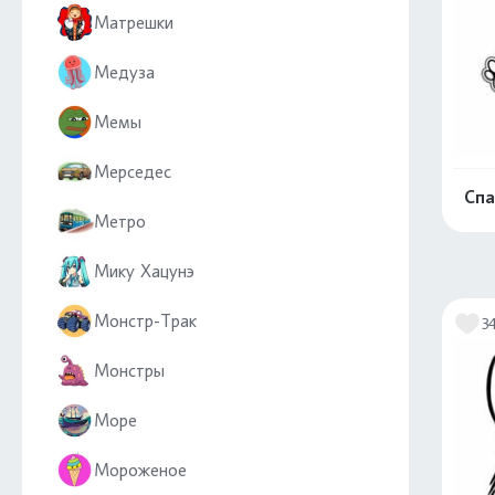
Матрешки
Медуза
Мемы
Мерседес
Спа
Метро
Мику Хацунэ
Монстр-Трак
3
Монстры
Море
Мороженое