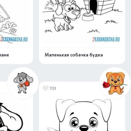
лане
Маленькая собачка будка
скачать
Распечатать и скачать
703