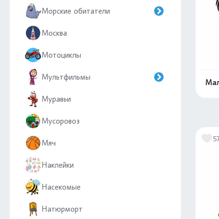
Морские обитатели
Москва
Мотоциклы
Мультфильмы
Ма
Муравьи
Мусоровоз
5
Мяч
Наклейки
Насекомые
Натюрморт