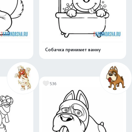
Собачка принимет ванну
скачать
Распечатать и скачать
536