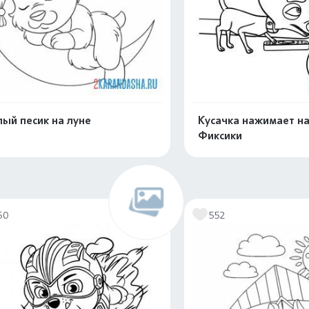
ый песик на луне
Кусачка нажимает на
Фиксики
Распечатать и скачать
Распечатать и 
50
552