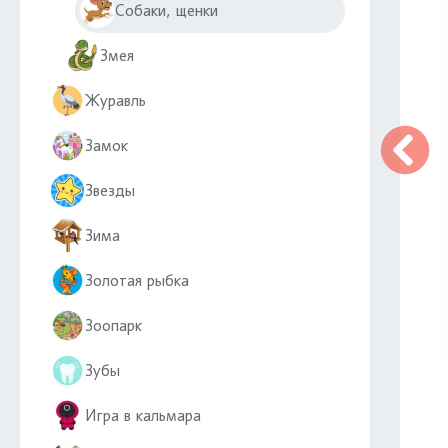
Собаки, щенки
Змея
Журавль
Замок
Звезды
Зима
Золотая рыбка
Зоопарк
Зубы
Игра в кальмара