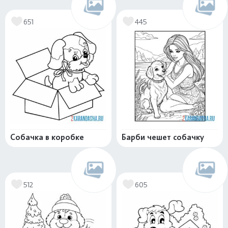
651
445
Собачка в коробке
Барби чешет собачку
512
605