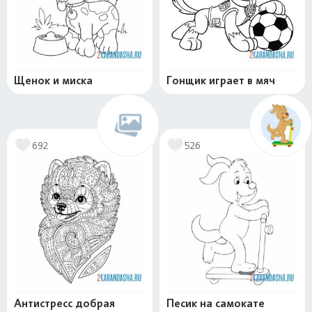
Щенок и миска
Гонщик играет в мяч
692
526
Антистресс добрая
Песик на самокате