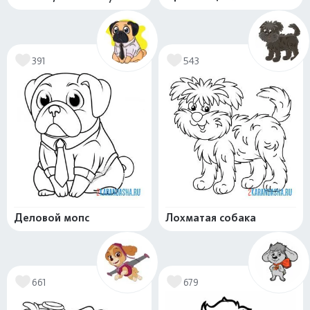
391
543
Деловой мопс
Лохматая собака
661
679