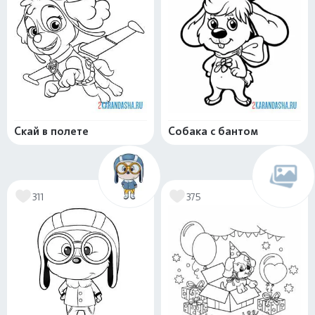
Скай в полете
Собака с бантом
311
375