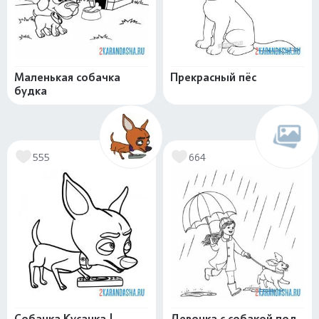
Маленькая собачка
Прекрасный пёс
будка
555
664
Собачка Кусачка |
Девочка с собакой под