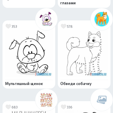
глазами
353
578
Мультяшный щенок
Обведи собачку
683
336