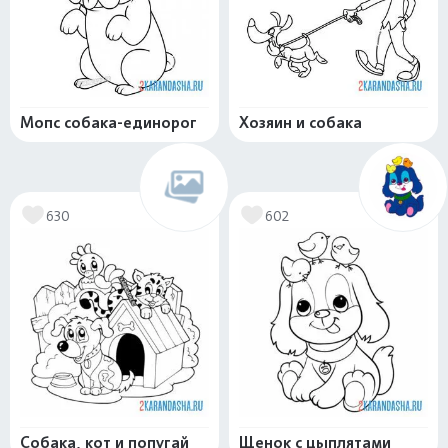
Мопс собака-единорог
Хозяин и собака
630
602
Собака, кот и попугай
Щенок с цыплятами