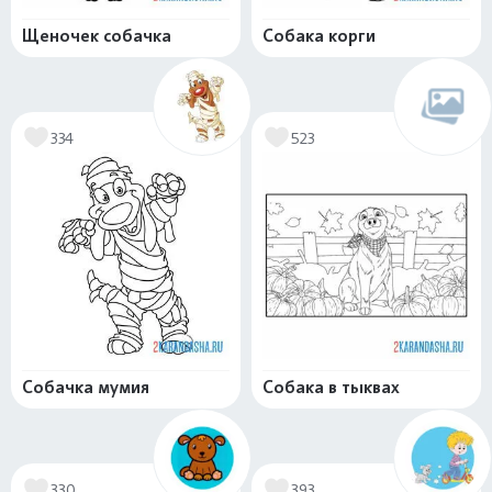
Щеночек собачка
Собака корги
334
523
Собачка мумия
Собака в тыквах
330
393