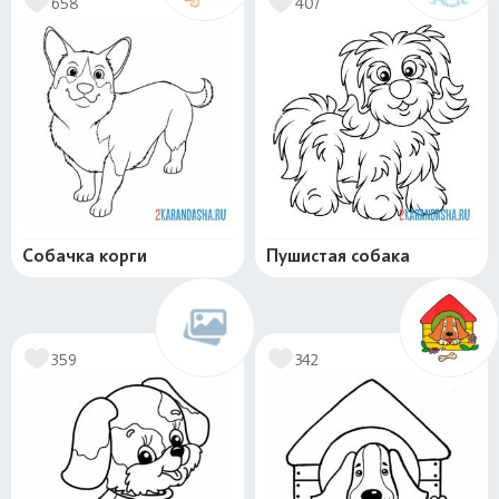
658
407
Собачка корги
Пушистая собака
359
342