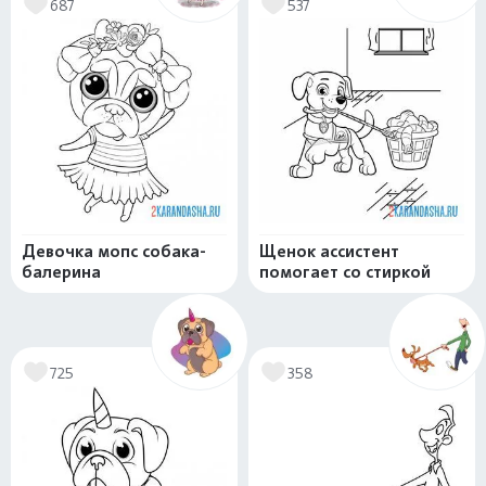
687
537
Девочка мопс собака-
Щенок ассистент
балерина
помогает со стиркой
725
358