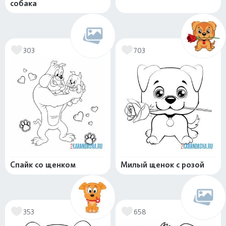
собака
303
703
Спайк со щенком
Милый щенок с розой
353
658