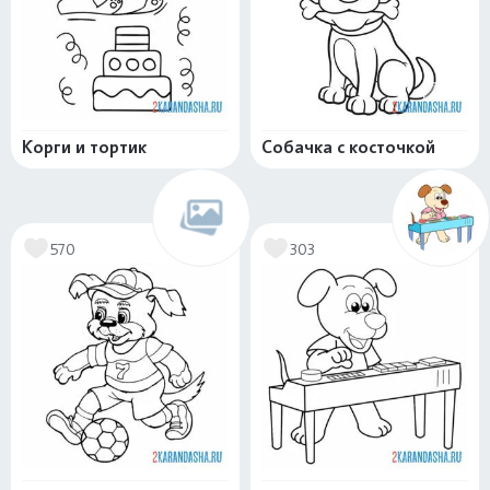
Корги и тортик
Собачка с косточкой
570
303