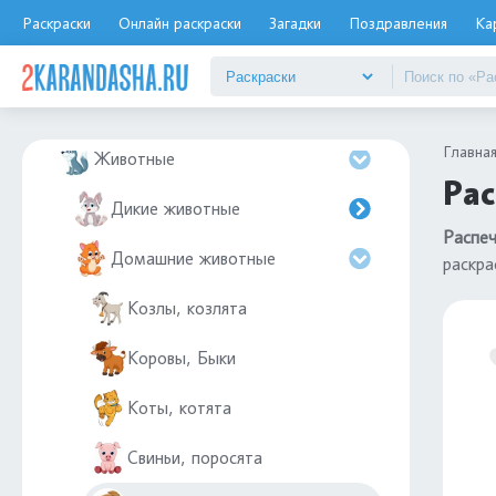
Дятел
Раскраски
Онлайн раскраски
Загадки
Поздравления
Ка
Еда
Елочные игрушки
Главна
Животные
Рас
Дикие животные
Распеч
Домашние животные
раскра
Козлы, козлята
Коровы, Быки
Коты, котята
Свиньи, поросята