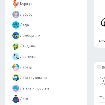
Курицы
Лабубу
Лада
Ламборгини
Злю
Ландыши
Ласточка
Лебедь
5
Лева грузовичок
Легкие и простые
Лего