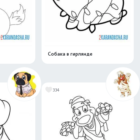
Собака в гирлянде
скачать
Распечатать и скачать
334