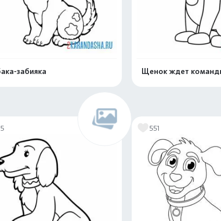
ака-забияка
Щенок ждет команд
Распечатать и скачать
Распечатать и 
75
551