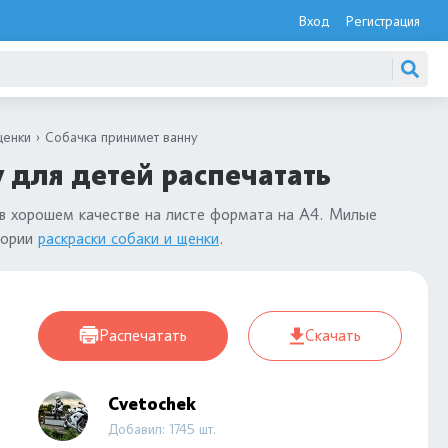
Вход
Регистрация
щенки
Собачка принимет ванну
 для детей распечатать
в хорошем качестве на листе формата на А4. Милые
гории
раскраски собаки и щенки
.
Распечатать
Скачать
Cvetochek
Добавил: 1745 шт.