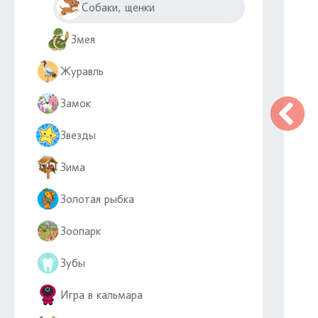
Собаки, щенки
Змея
Журавль
Замок
Звезды
Зима
Золотая рыбка
Зоопарк
Зубы
Игра в кальмара