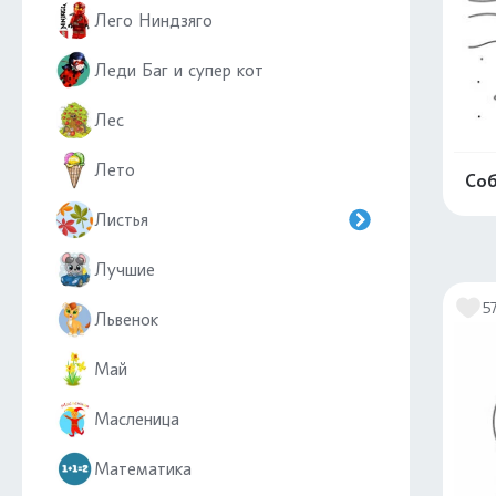
Лего Ниндзяго
Леди Баг и супер кот
Лес
Лето
Соб
Листья
Лучшие
5
Львенок
Май
Масленица
Математика