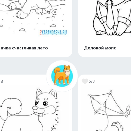
ачка счастливая лето
Деловой мопс
Распечатать и скачать
Распечатать и 
78
673