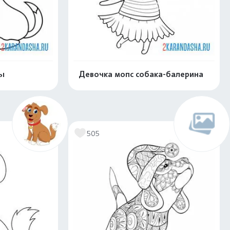
ы
Девочка мопс собака-балерина
скачать
Распечатать и скачать
505