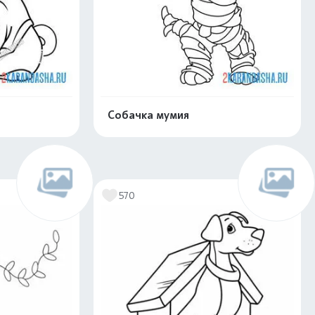
Собачка мумия
скачать
Распечатать и скачать
570