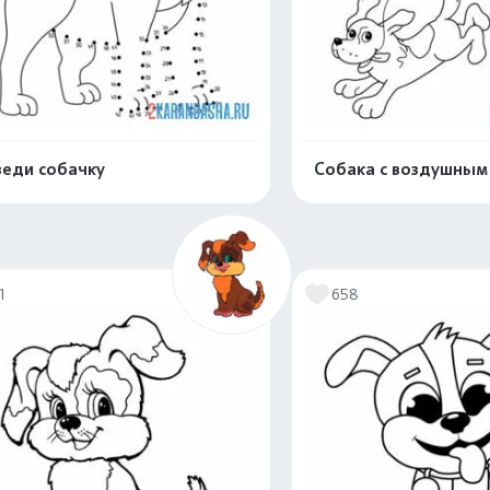
еди собачку
Собака с воздушным
Распечатать и скачать
Распечатать и 
1
658