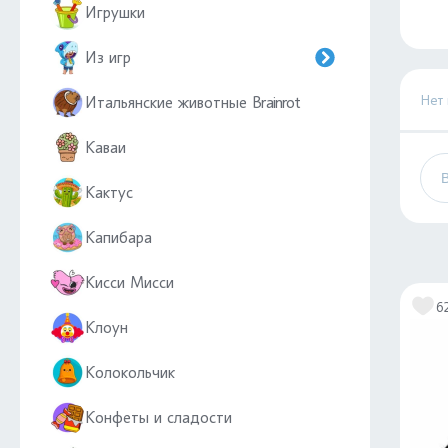
Игрушки
Из игр
Нет
Итальянские животные Brainrot
Каваи
Кактус
Капибара
Кисси Мисси
6
Клоун
Колокольчик
Конфеты и сладости