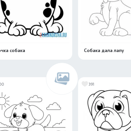
чка собака
Собака дала лапу
Распечатать и скачать
Распечатать и 
00
391