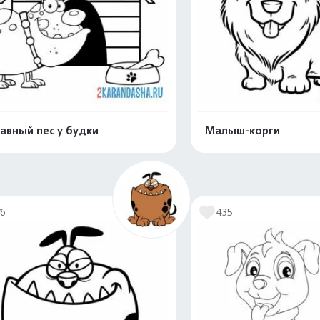
авный пес у будки
Малыш-корги
Распечатать и скачать
Распечатать и 
76
435