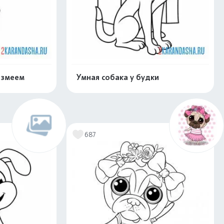
 змеем
Умная собака у будки
скачать
Распечатать и скачать
687