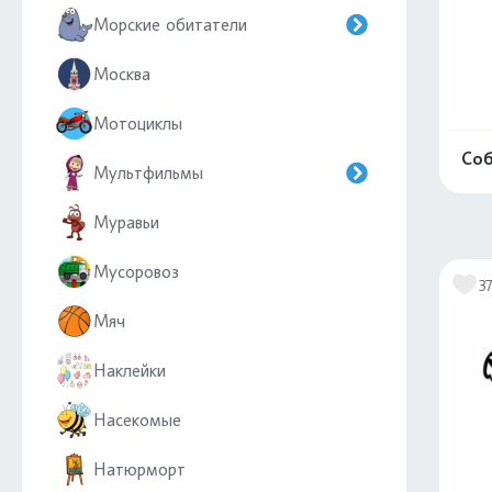
Морские обитатели
Москва
Мотоциклы
Соб
Мультфильмы
Муравьи
Мусоровоз
3
Мяч
Наклейки
Насекомые
Натюрморт