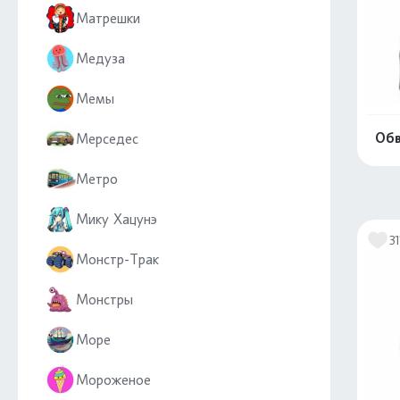
Матрешки
Медуза
Мемы
Обв
Мерседес
Метро
Мику Хацунэ
31
Монстр-Трак
Монстры
Море
Мороженое