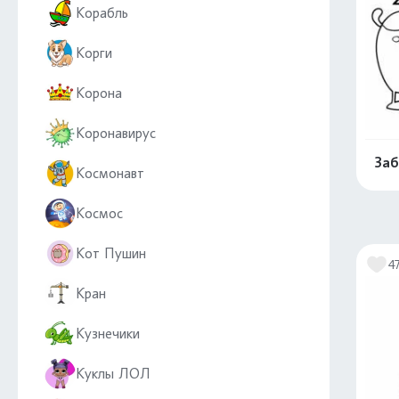
Корабль
Корги
Корона
Коронавирус
Заб
Космонавт
Космос
Кот Пушин
4
Кран
Кузнечики
Куклы ЛОЛ