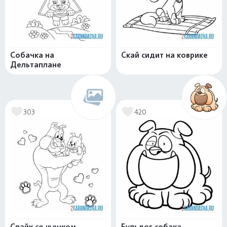
Собачка на
Скай сидит на коврике
Дельтаплане
303
420
Спайк со щенком
Бульдог собака