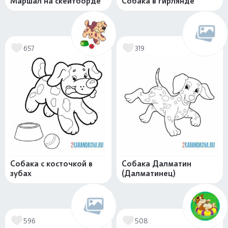
Маршал на скейтборде
Собака в гирлянде
657
319
Собака с косточкой в
Собака Далматин
зубах
(Далматинец)
596
508