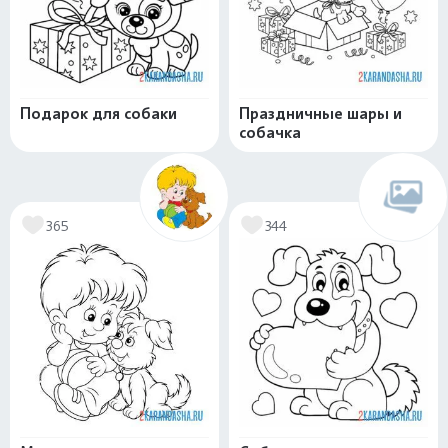
Подарок для собаки
Праздничные шары и
собачка
365
344