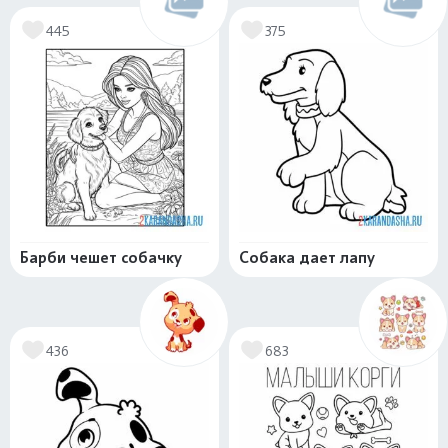
445
375
Барби чешет собачку
Собака дает лапу
436
683