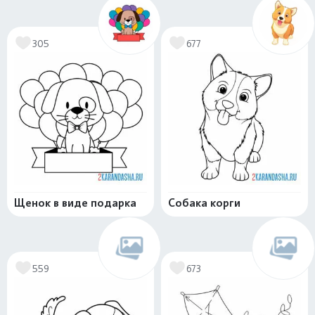
305
677
Щенок в виде подарка
Собака корги
559
673