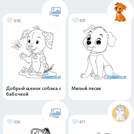
638
437
Добрый щенок собака с
Милый песик
бабочкой
336
471