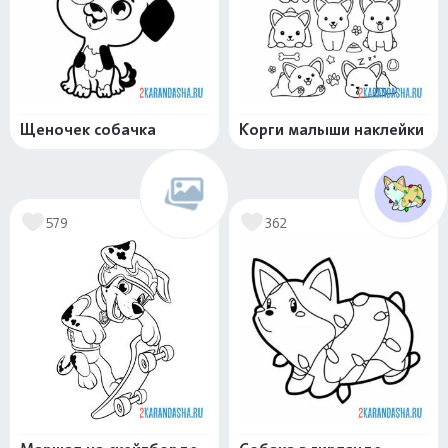
Щеночек собачка
Корги малыши наклейки
579
362