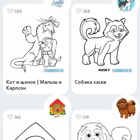
586
368
Кот и щенок | Малыш и
Собака хаски
Карлсон
342
541