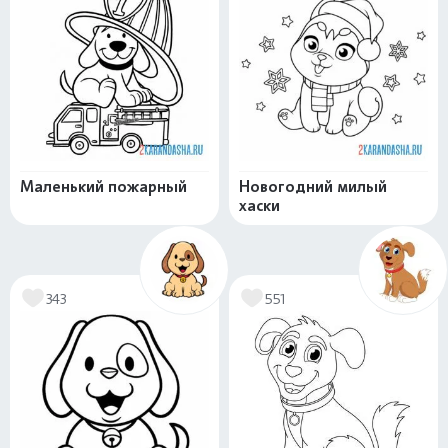
Маленький пожарный
Новогодний милый
хаски
343
551