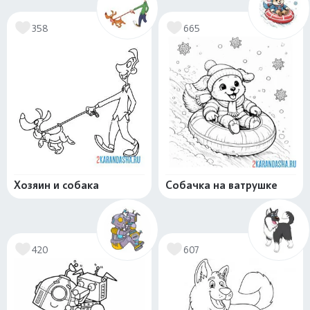
358
665
Хозяин и собака
Собачка на ватрушке
420
607