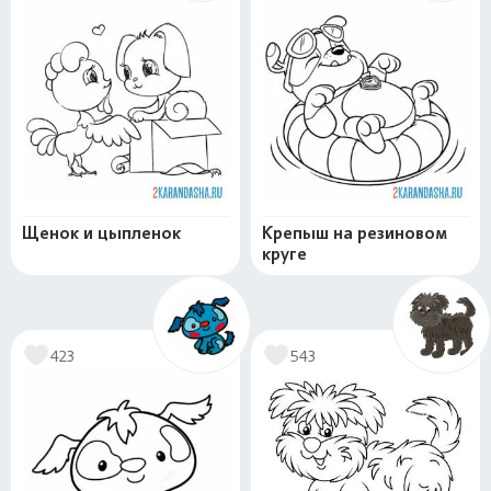
Щенок и цыпленок
Крепыш на резиновом
круге
423
543