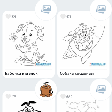
321
471
Бабочка и щенок
Собака космонавт
476
689