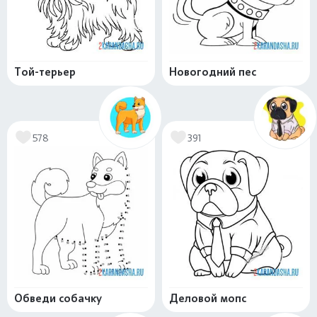
Той-терьер
Новогодний пес
578
391
Обведи собачку
Деловой мопс