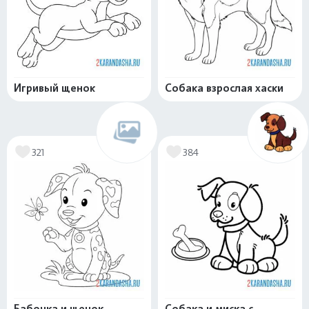
Игривый щенок
Собака взрослая хаски
321
384
Бабочка и щенок
Собака и миска с