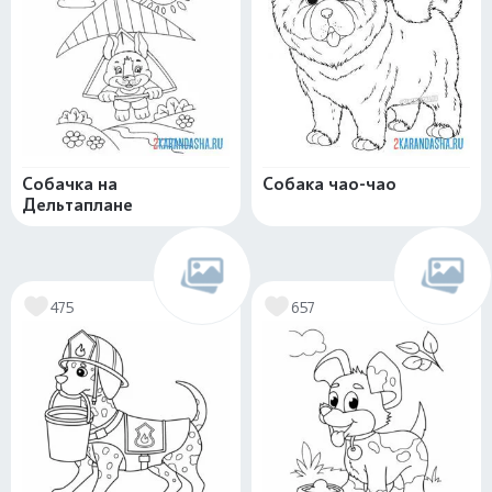
Собачка на
Собака чао-чао
Дельтаплане
475
657