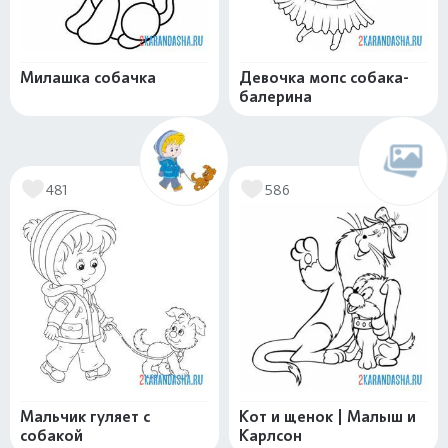
Милашка собачка
Девочка мопс собака-
балерина
481
586
Мальчик гуляет с
Кот и щенок | Малыш и
собакой
Карлсон