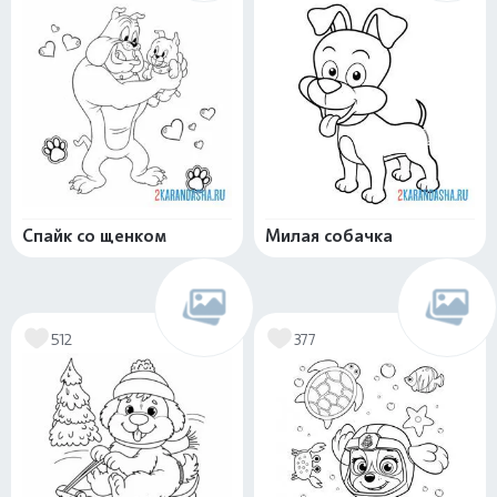
Спайк со щенком
Милая собачка
512
377