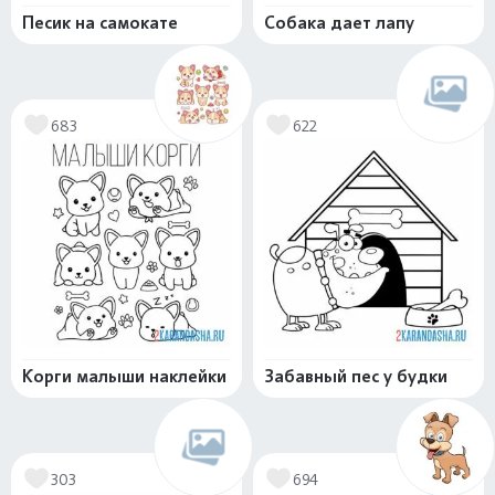
Песик на самокате
Собака дает лапу
683
622
Корги малыши наклейки
Забавный пес у будки
303
694