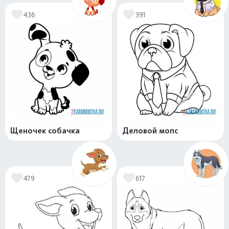
436
391
Щеночек собачка
Деловой мопс
479
617