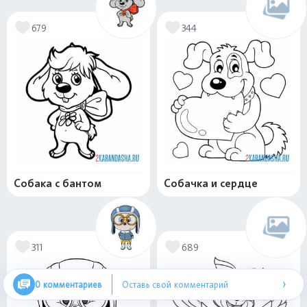
679
344
Собака с бантом
Собачка и сердце
311
689
›
0 комментариев
Оставь свой комментарий