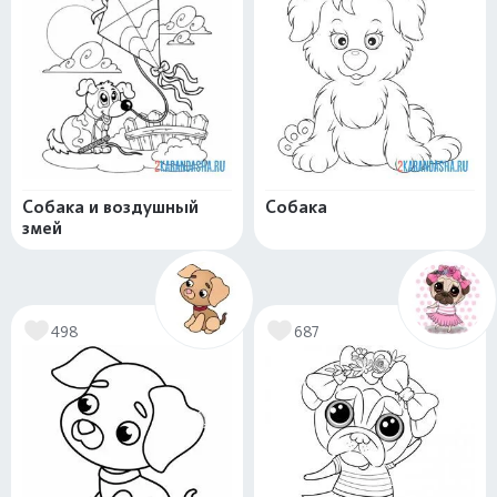
Собака и воздушный
Собака
змей
498
687