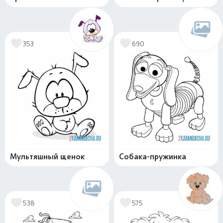
353
690
Мультяшный щенок
Собака-пружинка
538
575