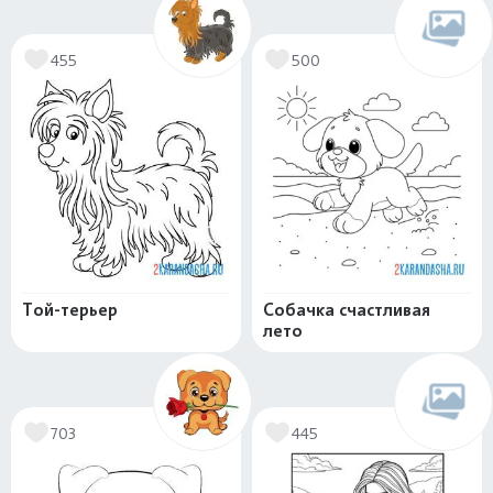
455
500
Той-терьер
Собачка счастливая
лето
703
445