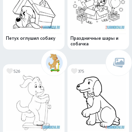
Петух оглушил собаку
Праздничные шары и
собачка
526
375