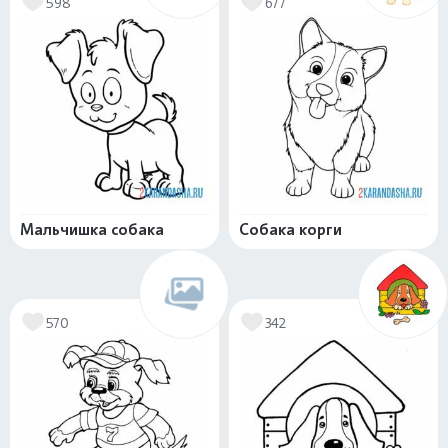
598
677
Мальчишка собака
Собака корги
570
342