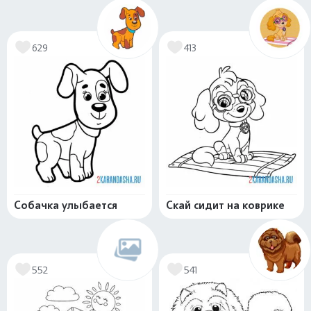
629
413
Собачка улыбается
Скай сидит на коврике
552
541