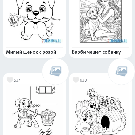
Милый щенок с розой
Барби чешет собачку
537
630