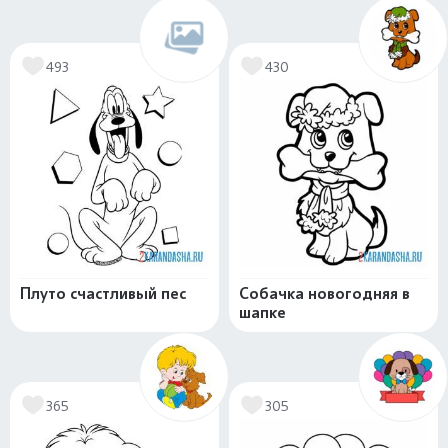
493
430
Плуто счастливый пес
Собачка новогодняя в
шапке
365
305