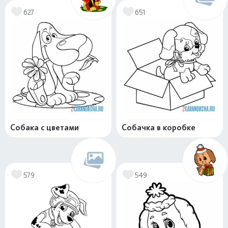
627
651
Собака с цветами
Собачка в коробке
579
549