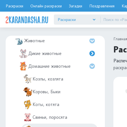
Дятел
Раскраски
Онлайн раскраски
Загадки
Поздравления
Ка
Еда
Елочные игрушки
Главна
Животные
Рас
Дикие животные
Распеч
Домашние животные
раскра
Козлы, козлята
Коровы, Быки
Коты, котята
Свиньи, поросята