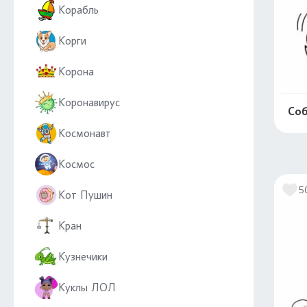
Корабль
Корги
Корона
Коронавирус
Соб
Космонавт
Космос
5
Кот Пушин
Кран
Кузнечики
Куклы ЛОЛ