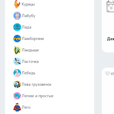
Курицы
Лабубу
Лада
Ламборгини
Дев
Ландыши
Ласточка
Лебедь
6
Лева грузовичок
Легкие и простые
Лего