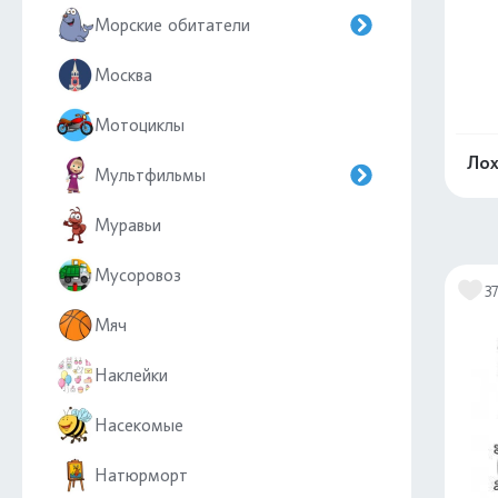
Морские обитатели
Москва
Мотоциклы
Лох
Мультфильмы
Муравьи
Мусоровоз
3
Мяч
Наклейки
Насекомые
Натюрморт