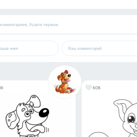
 комментариев, будьте первым
36
608