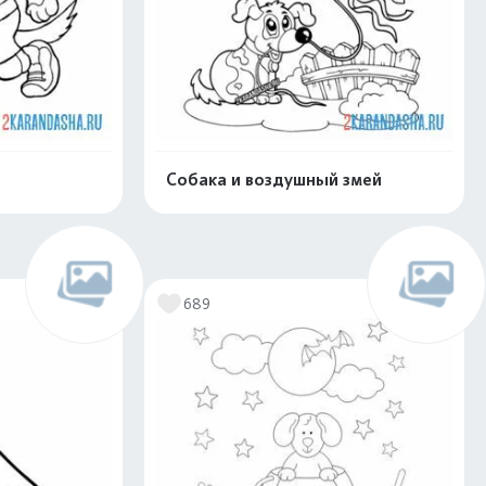
Собака и воздушный змей
скачать
Распечатать и скачать
689