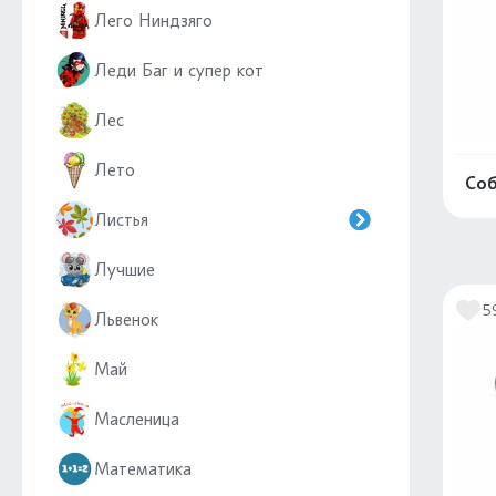
Лего Ниндзяго
Леди Баг и супер кот
Лес
Лето
Соб
Листья
Лучшие
5
Львенок
Май
Масленица
Математика