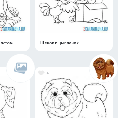
востом
Щенок и цыпленок
скачать
Распечатать и скачать
541