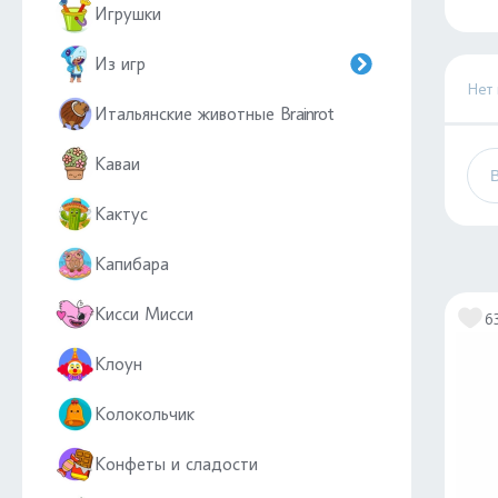
Игрушки
Из игр
Нет
Итальянские животные Brainrot
Каваи
Кактус
Капибара
Кисси Мисси
6
Клоун
Колокольчик
Конфеты и сладости