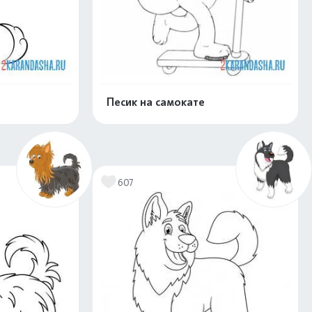
Песик на самокате
скачать
Распечатать и скачать
607