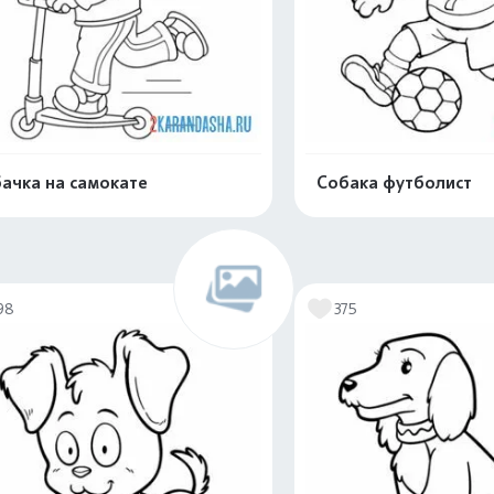
ачка на самокате
Собака футболист
Распечатать и скачать
Распечатать и 
98
375