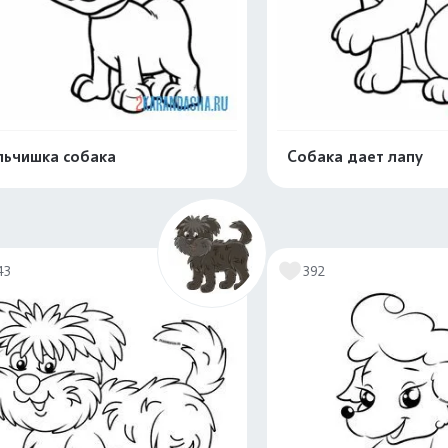
ьчишка собака
Собака дает лапу
Распечатать и скачать
Распечатать и 
43
392