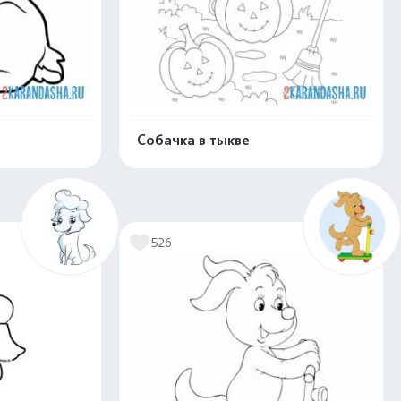
Собачка в тыкве
скачать
Распечатать и скачать
526