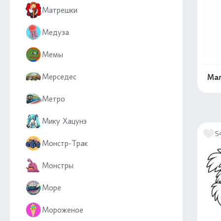
Матрешки
Медуза
Мемы
Мерседес
Мал
Метро
Мику Хацунэ
5
Монстр-Трак
Монстры
Море
Мороженое