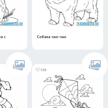
а с
Собака чао-чао
скачать
Распечатать и скачать
538