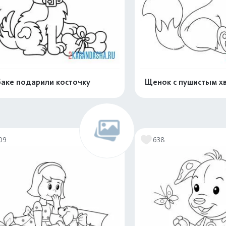
аке подарили косточку
Щенок с пушистым х
Распечатать и скачать
Распечатать и 
09
638