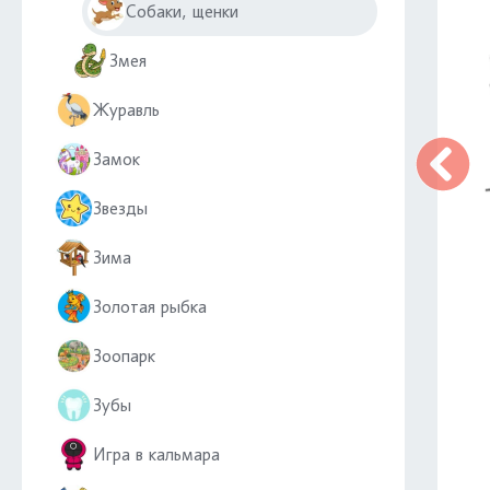
Собаки, щенки
Змея
Журавль
Замок
Звезды
Зима
Золотая рыбка
Зоопарк
Зубы
Игра в кальмара