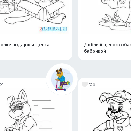
очке подарили щенка
Добрый щенок собак
бабочкой
Распечатать и скачать
Распечатать и 
59
570