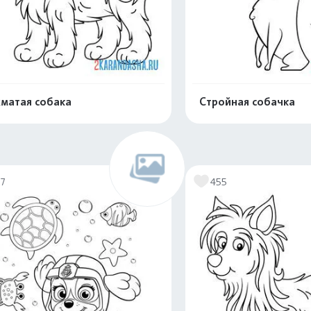
матая собака
Стройная собачка
Распечатать и скачать
Распечатать и 
77
455