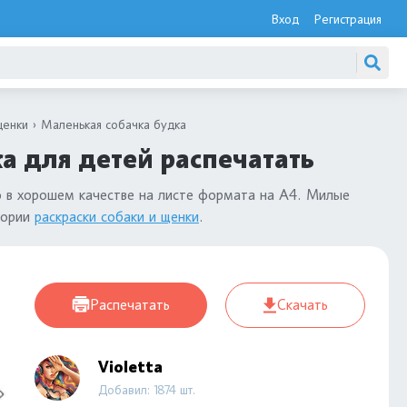
Вход
Регистрация
щенки
Маленькая собачка будка
а для детей распечатать
 в хорошем качестве на листе формата на А4. Милые
гории
раскраски собаки и щенки
.
Распечатать
Скачать
Violetta
Добавил: 1874 шт.