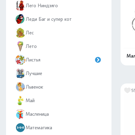
Лего Ниндзяго
Леди Баг и супер кот
Лес
Лето
Мал
Листья
Лучшие
Львенок
5
Май
Масленица
Математика