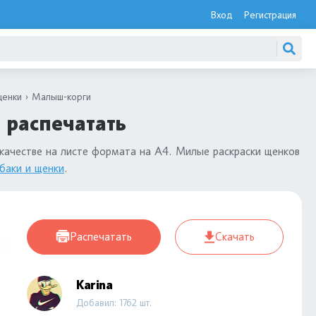
Вход
Регистрация
щенки
Малыш-корги
 распечатать
качестве на листе формата на А4. Милые раскраски щенков
обаки и щенки
.
Распечатать
Скачать
Karina
Добавил: 1762 шт.