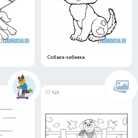
Собака-забияка
скачать
Распечатать и скачать
523