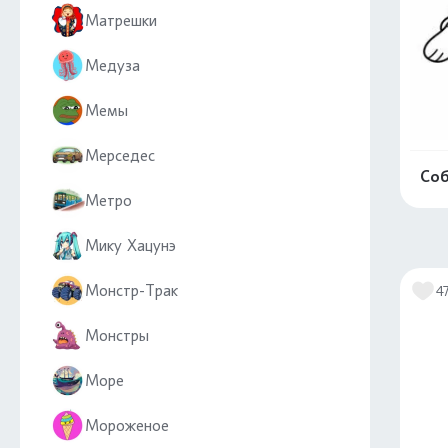
Матрешки
Медуза
Мемы
Мерседес
Соб
Метро
Мику Хацунэ
Монстр-Трак
4
Монстры
Море
Мороженое