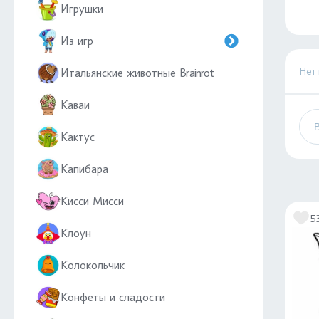
Игрушки
Из игр
Нет
Итальянские животные Brainrot
Каваи
Кактус
Капибара
Кисси Мисси
5
Клоун
Колокольчик
Конфеты и сладости