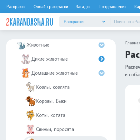
Дятел
Раскраски
Онлайн раскраски
Загадки
Поздравления
Ка
Еда
Елочные игрушки
Главна
Животные
Рас
Дикие животные
Распеч
Домашние животные
и соба
Козлы, козлята
Коровы, Быки
Коты, котята
Свиньи, поросята