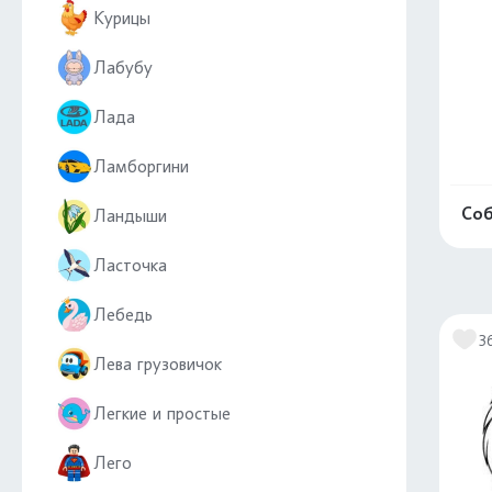
Курицы
Лабубу
Лада
Ламборгини
Соб
Ландыши
Ласточка
Лебедь
3
Лева грузовичок
Легкие и простые
Лего