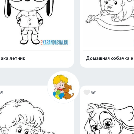
ака летчик
Домашняя собачка н
Распечатать и скачать
Распечатать и 
65
661