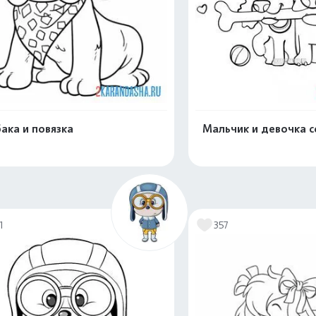
ака и повязка
Мальчик и девочка 
Распечатать и скачать
Распечатать и 
1
357