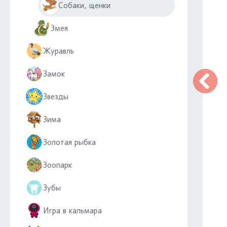
Собаки, щенки
Змея
Журавль
Замок
Звезды
Зима
Золотая рыбка
Зоопарк
Зубы
Игра в кальмара