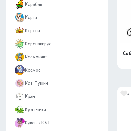
Корабль
Корги
Корона
Коронавирус
Соб
Космонавт
Космос
Кот Пушин
31
Кран
Кузнечики
Куклы ЛОЛ