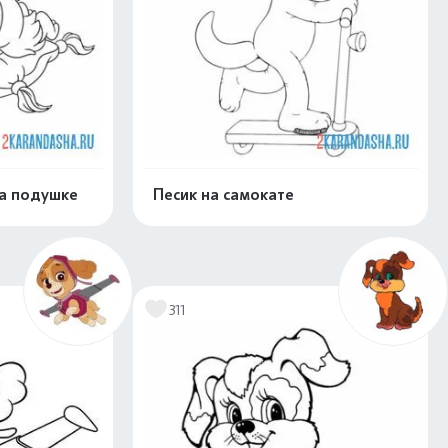
а подушке
Песик на самокате
скачать
Распечатать и скачать
311