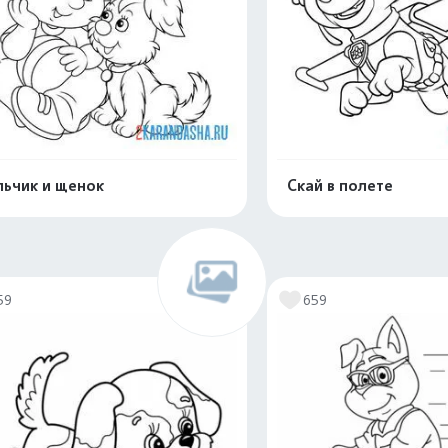
ьчик и щенок
Скай в полете
Распечатать и скачать
Распечатать и 
59
659