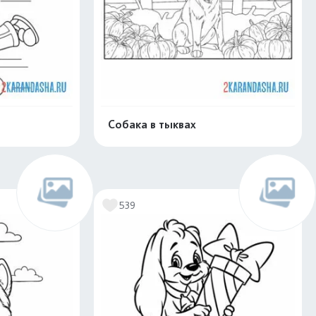
е
Собака в тыквах
скачать
Распечатать и скачать
539