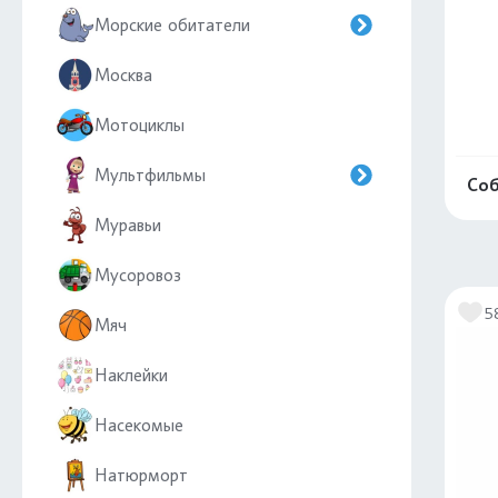
Морские обитатели
Москва
Мотоциклы
Мультфильмы
Соб
Муравьи
Мусоровоз
5
Мяч
Наклейки
Насекомые
Натюрморт