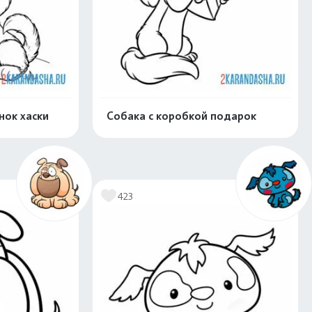
нок хаски
Собака с коробкой подарок
скачать
Распечатать и скачать
423