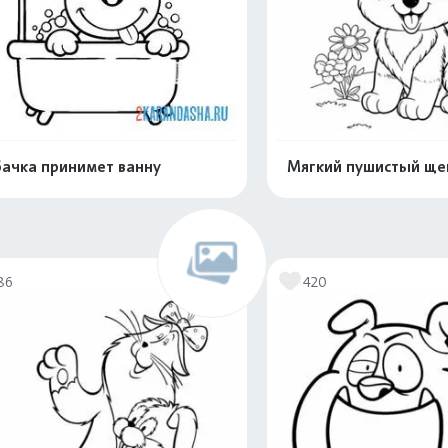
ачка принимет ванну
Мягкий пушистый ще
Распечатать и скачать
Распечатать и 
86
420