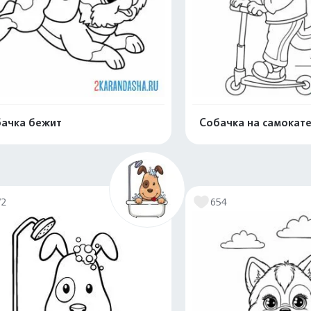
ачка бежит
Собачка на самокат
Распечатать и скачать
Распечатать и 
72
654