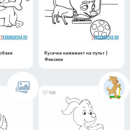
собаки
Кусачка нажимает на пульт |
Фиксики
скачать
Распечатать и скачать
526