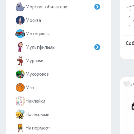
Морские обитатели
Москва
Мотоциклы
Соб
Мультфильмы
Муравьи
Мусоровоз
3
Мяч
Наклейки
Насекомые
Натюрморт