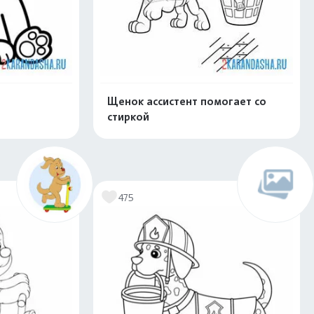
Щенок ассистент помогает со
стиркой
скачать
Распечатать и скачать
475