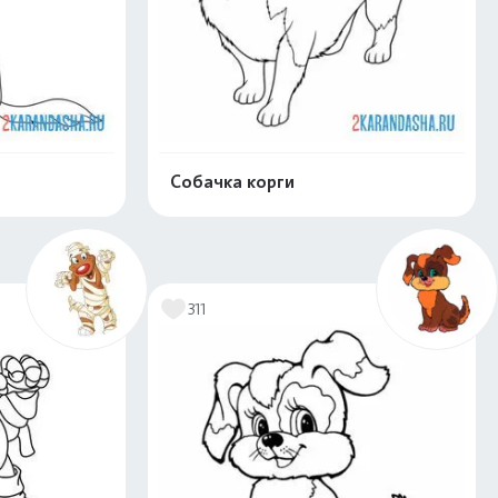
Собачка корги
скачать
Распечатать и скачать
311