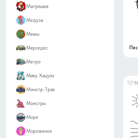
Матрешки
Медуза
Мемы
Пес
Мерседес
Метро
Мику Хацунэ
5
Монстр-Трак
Монстры
Море
Мороженое