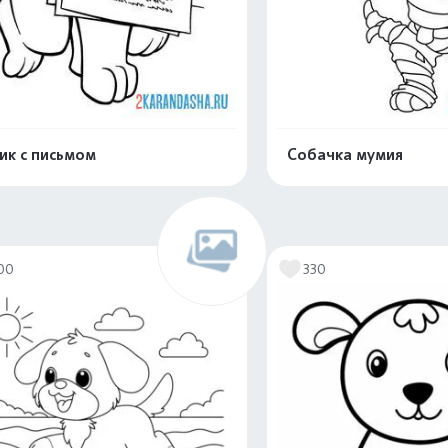
ик с письмом
Собачка мумия
Распечатать и скачать
Распечатать и 
00
330