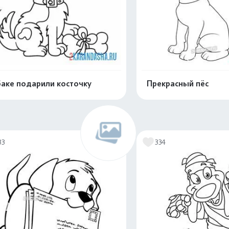
аке подарили косточку
Прекрасный пёс
Распечатать и скачать
Распечатать и 
33
334