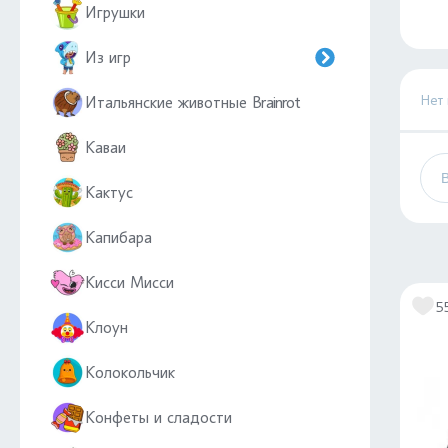
Игрушки
Из игр
Нет
Итальянские животные Brainrot
Каваи
Кактус
Капибара
Кисси Мисси
5
Клоун
Колокольчик
Конфеты и сладости