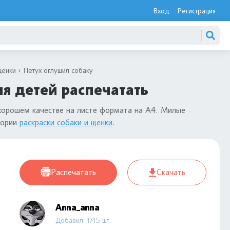
Вход
Регистрация
щенки
Петух оглушил собаку
ля детей распечатать
хорошем качестве на листе формата на А4. Милые
гории
раскраски собаки и щенки
.
Распечатать
Скачать
Anna_anna
Добавил: 1745 шт.