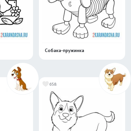
Собака-пружинка
скачать
Распечатать и скачать
658