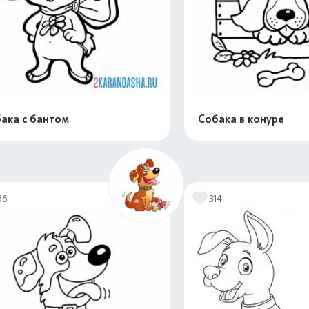
ака с бантом
Собака в конуре
Распечатать и скачать
Распечатать и 
36
314