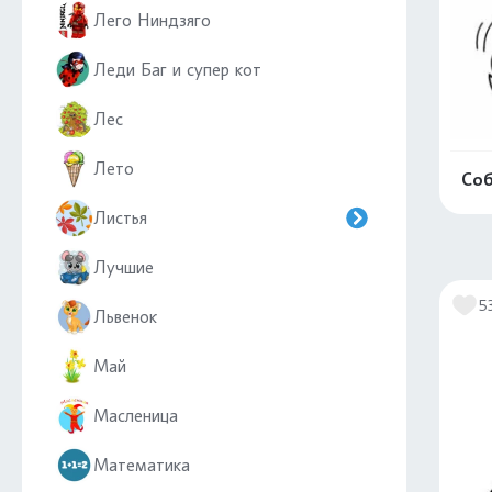
Лего Ниндзяго
Леди Баг и супер кот
Лес
Лето
Соб
Листья
Лучшие
5
Львенок
Май
Масленица
Математика