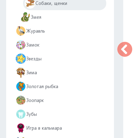
Собаки, щенки
Змея
Журавль
Замок
Звезды
Зима
Золотая рыбка
Зоопарк
Зубы
Игра в кальмара