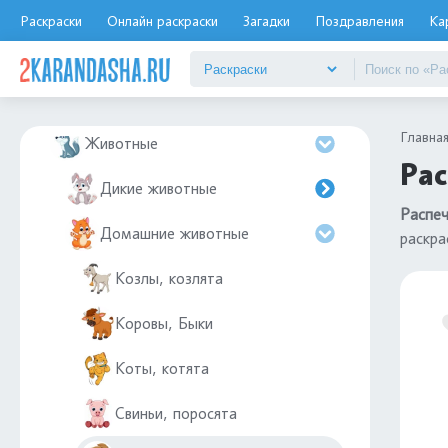
Дятел
Раскраски
Онлайн раскраски
Загадки
Поздравления
Ка
Еда
Елочные игрушки
Главна
Животные
Рас
Дикие животные
Распеч
Домашние животные
раскра
Козлы, козлята
Коровы, Быки
Коты, котята
Свиньи, поросята