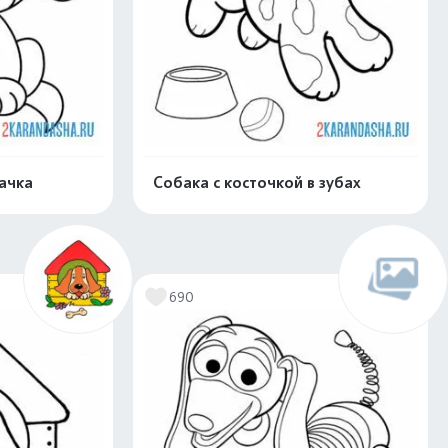
ачка
Собака с косточкой в зубах
скачать
Распечатать и скачать
690