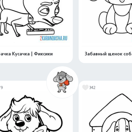
ачка Кусачка | Фиксики
Забавный щенок соб
Распечатать и скачать
Распечатать и 
79
342