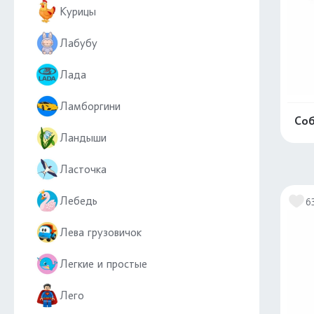
Курицы
Лабубу
Лада
Ламборгини
Соб
Ландыши
Ласточка
Лебедь
6
Лева грузовичок
Легкие и простые
Лего