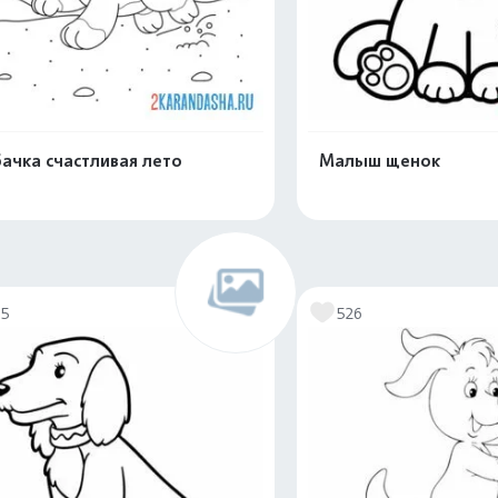
ачка счастливая лето
Малыш щенок
Распечатать и скачать
Распечатать и 
75
526