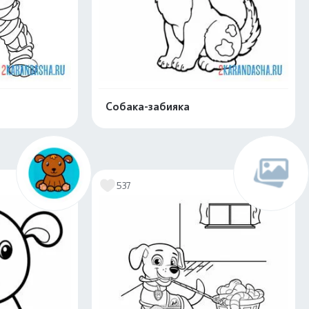
Собака-забияка
скачать
Распечатать и скачать
537