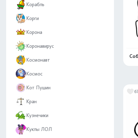
Корабль
Корги
Корона
Коронавирус
Соб
Космонавт
Космос
Кот Пушин
6
Кран
Кузнечики
Куклы ЛОЛ