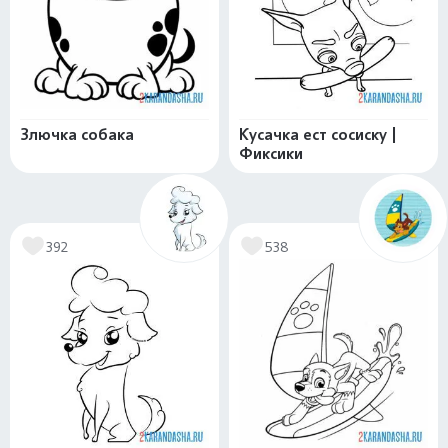
Злючка собака
Кусачка ест сосиску |
Фиксики
392
538