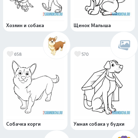
Хозяин и собака
Щенок Малыша
658
570
Собачка корги
Умная собака у будки