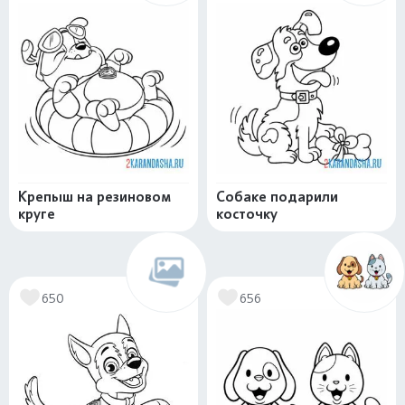
Крепыш на резиновом
Собаке подарили
круге
косточку
650
656