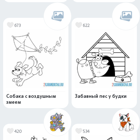
673
622
Собака с воздушным
Забавный пес у будки
змеем
420
534