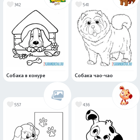
342
541
Собака в конуре
Собака чао-чао
557
436