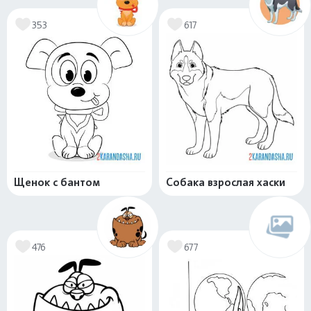
353
617
Щенок с бантом
Собака взрослая хаски
476
677