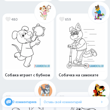
480
659
Собака играет с бубном
Собачка на самокате
476
627
›
0 комментариев
Оставь свой комментарий