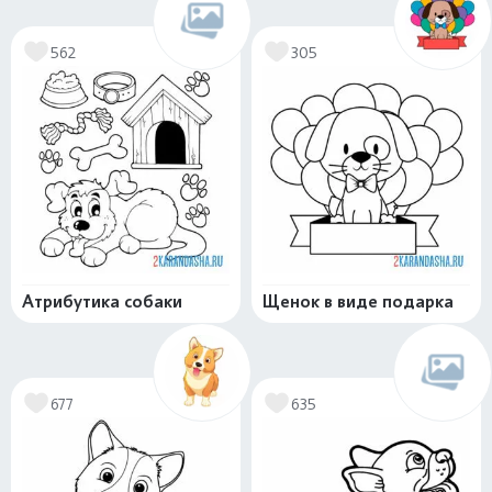
562
305
Атрибутика собаки
Щенок в виде подарка
677
635