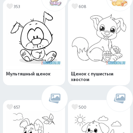
353
608
Мультяшный щенок
Щенок с пушистым
хвостом
657
500