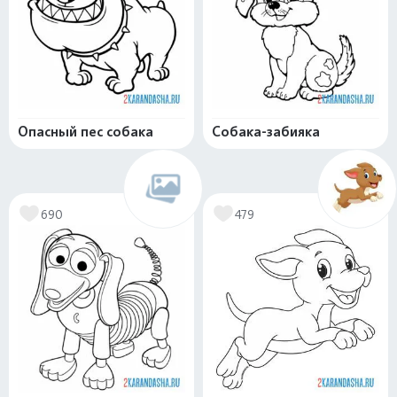
Опасный пес собака
Собака-забияка
690
479