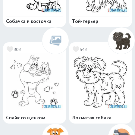
Собачка и косточка
Той-терьер
303
543
Спайк со щенком
Лохматая собака