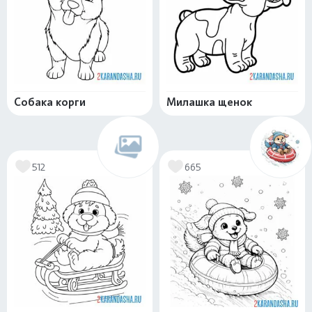
Собака корги
Милашка щенок
512
665