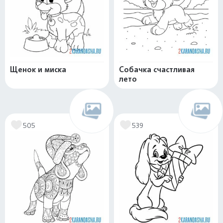
Щенок и миска
Собачка счастливая
лето
505
539