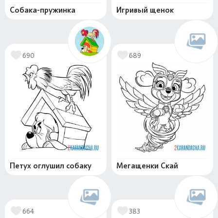
Собака-пружинка
Игривый щенок
690
689
Петух оглушил собаку
Мегащенки Скай
664
383