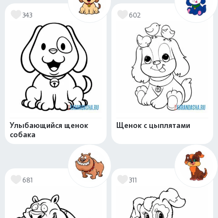
343
602
Улыбающийся щенок
Щенок с цыплятами
собака
681
311