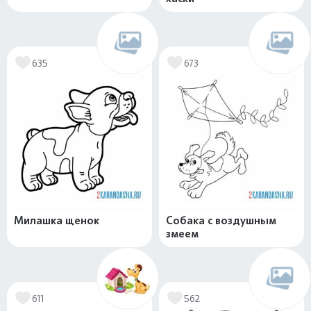
635
673
Милашка щенок
Собака с воздушным
змеем
611
562