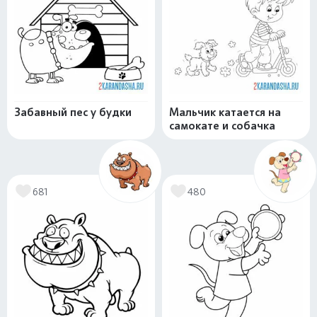
Забавный пес у будки
Мальчик катается на
самокате и собачка
681
480