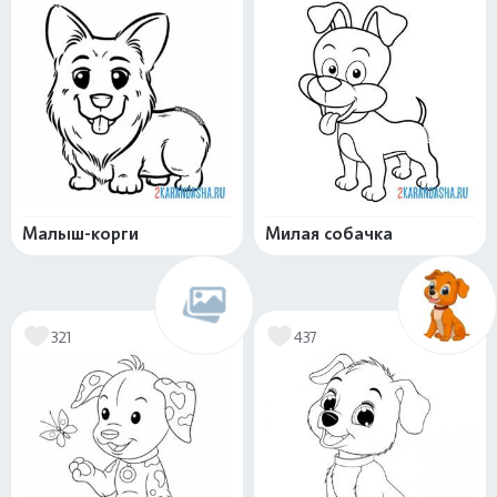
Малыш-корги
Милая собачка
321
437