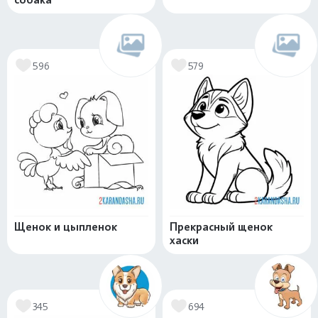
596
579
Щенок и цыпленок
Прекрасный щенок
хаски
345
694