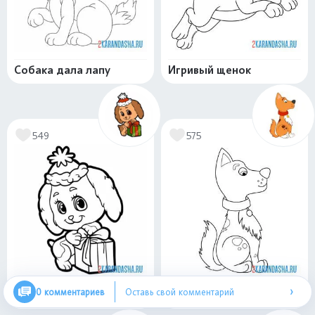
Собака дала лапу
Игривый щенок
549
575
›
0 комментариев
Оставь свой комментарий
Подарок и собачка
Послушная собака