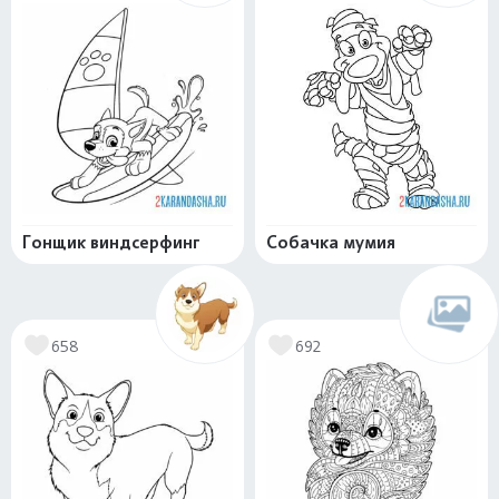
Гонщик виндсерфинг
Собачка мумия
658
692