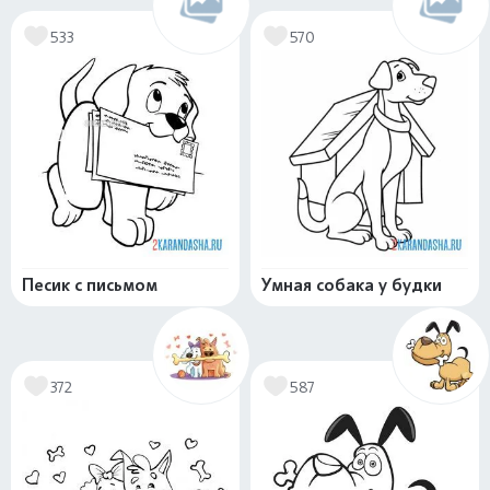
533
570
Песик с письмом
Умная собака у будки
372
587