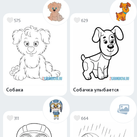
575
629
Собака
Собачка улыбается
311
664