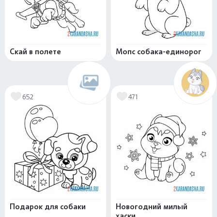
Скай в полете
Мопс собака-единорог
652
471
Подарок для собаки
Новогодний милый
хаски