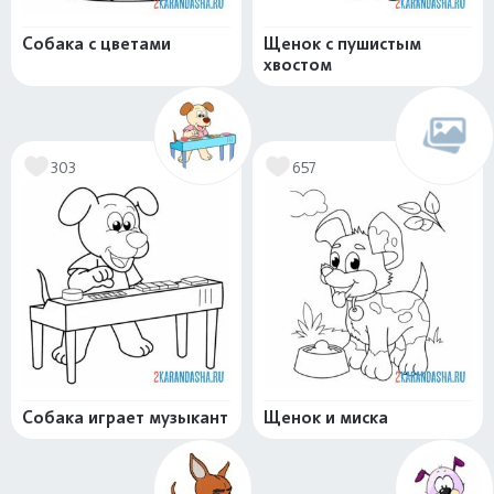
Собака с цветами
Щенок с пушистым
хвостом
303
657
Собака играет музыкант
Щенок и миска