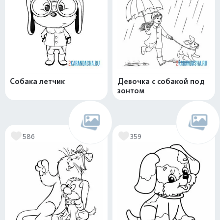
Собака летчик
Девочка с собакой под
зонтом
586
359