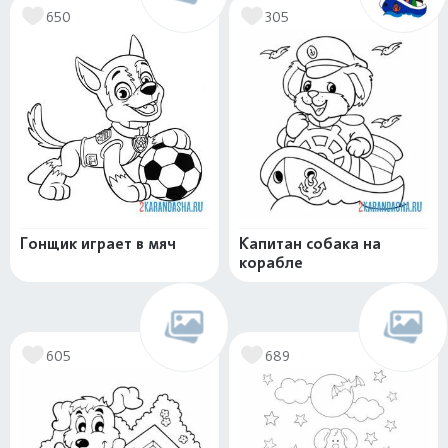
650
305
Гонщик играет в мяч
Капитан собака на
корабле
605
689