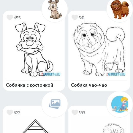
455
541
Собачка с косточкой
Собака чао-чао
622
393