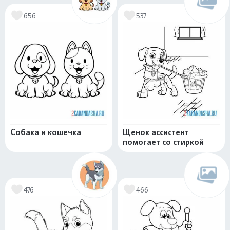
656
537
Собака и кошечка
Щенок ассистент
помогает со стиркой
476
466