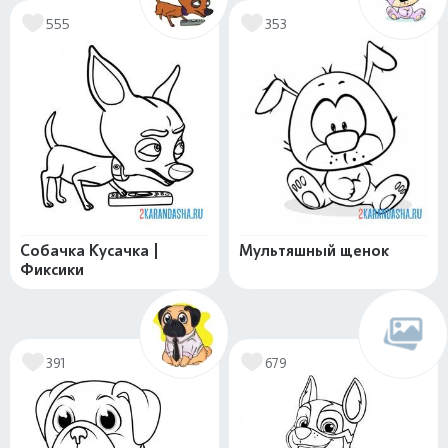
555
353
Собачка Кусачка |
Мультяшный щенок
Фиксики
391
679