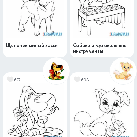
Щеночек милый хаски
Собака и музыкальные
инструменты
627
608