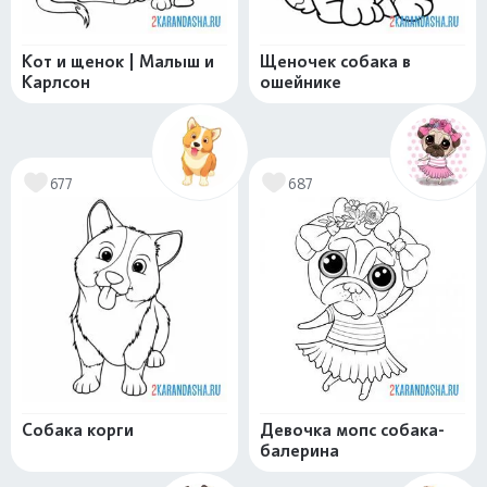
Кот и щенок | Малыш и
Щеночек собака в
Карлсон
ошейнике
677
687
Собака корги
Девочка мопс собака-
балерина