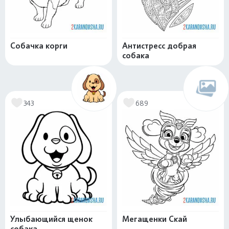
Собачка корги
Антистресс добрая
собака
343
689
Улыбающийся щенок
Мегащенки Скай
собака