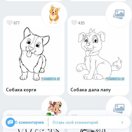
677
435
Собака корги
Собака дала лапу
657
579
›
0 комментариев
Оставь свой комментарий