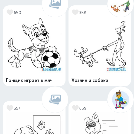
650
358
Гонщик играет в мяч
Хозяин и собака
557
659