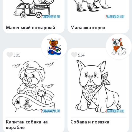
Маленький пожарный
Милашка корги
305
534
Капитан собака на
Собака и повязка
корабле