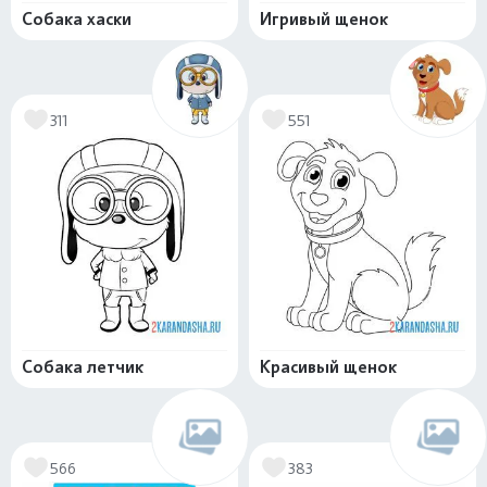
Собака хаски
Игривый щенок
311
551
Собака летчик
Красивый щенок
566
383