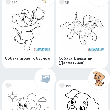
480
319
Собака играет с бубном
Собака Далматин
(Далматинец)
500
498