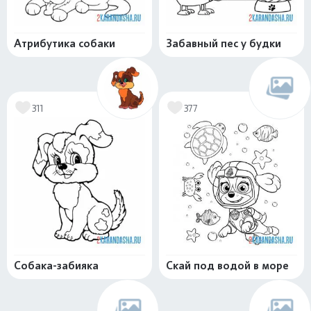
Атрибутика собаки
Забавный пес у будки
311
377
Собака-забияка
Скай под водой в море