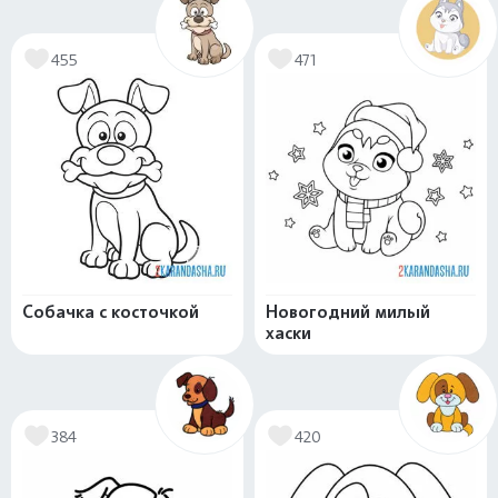
455
471
Собачка с косточкой
Новогодний милый
хаски
384
420