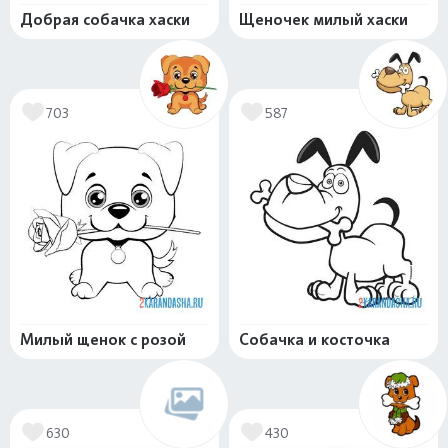
Добрая собачка хаски
Щеночек милый хаски
703
587
Милый щенок с розой
Собачка и косточка
630
430