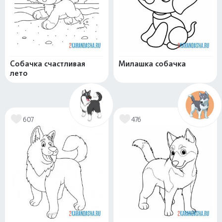
Собачка счастливая
Милашка собачка
лето
607
476