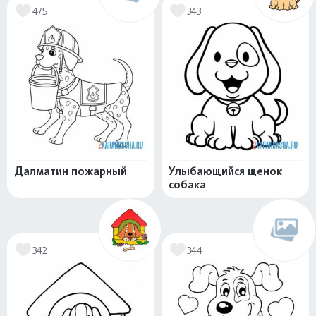
475
343
Далматин пожарный
Улыбающийся щенок
собака
342
344