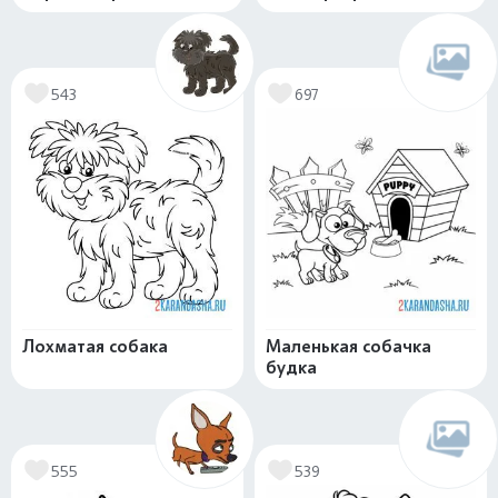
543
697
Лохматая собака
Маленькая собачка
будка
555
539