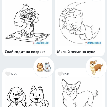
Скай сидит на коврике
Милый песик на луне
656
658