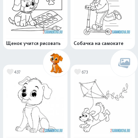
Щенок учится рисовать
Собачка на самокате
437
673