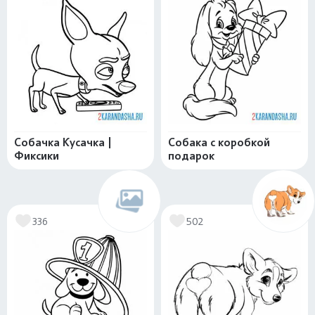
Собачка Кусачка |
Собака с коробкой
Фиксики
подарок
336
502