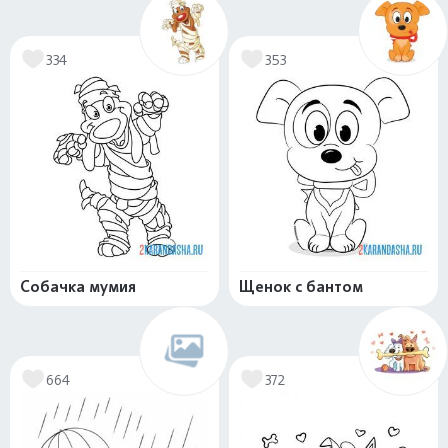
334
353
Собачка мумия
Щенок с бантом
664
372