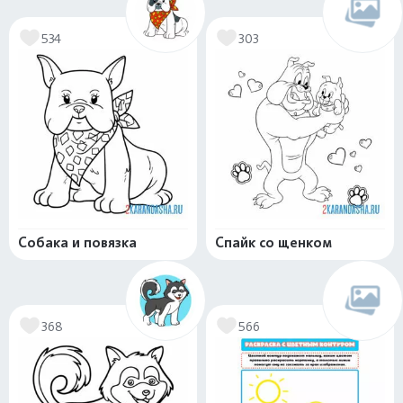
534
303
Собака и повязка
Спайк со щенком
368
566