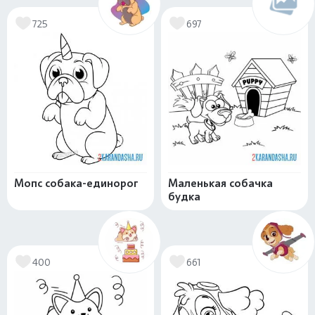
725
697
Мопс собака-единорог
Маленькая собачка
будка
400
661