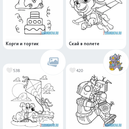
Корги и тортик
Скай в полете
538
420