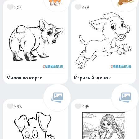
502
479
Милашка корги
Игривый щенок
598
445