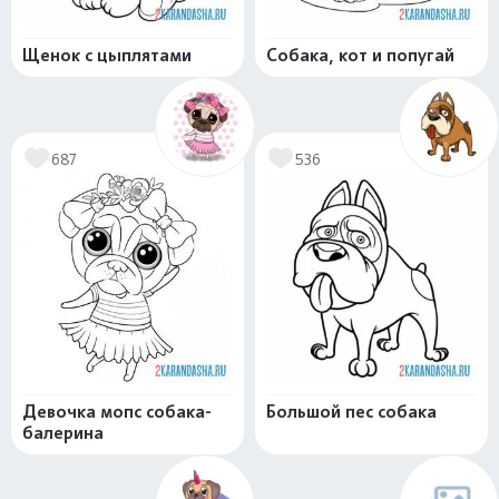
Щенок с цыплятами
Собака, кот и попугай
687
536
Девочка мопс собака-
Большой пес собака
балерина