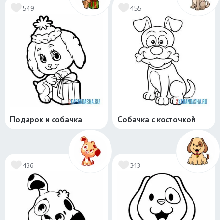
549
455
Подарок и собачка
Собачка с косточкой
436
343