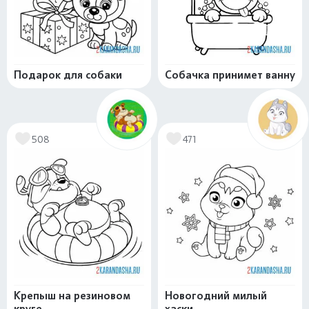
Подарок для собаки
Собачка принимет ванну
508
471
Крепыш на резиновом
Новогодний милый
круге
хаски