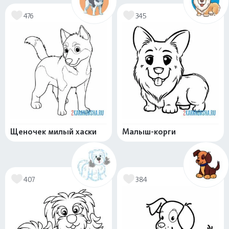
476
345
Щеночек милый хаски
Малыш-корги
407
384