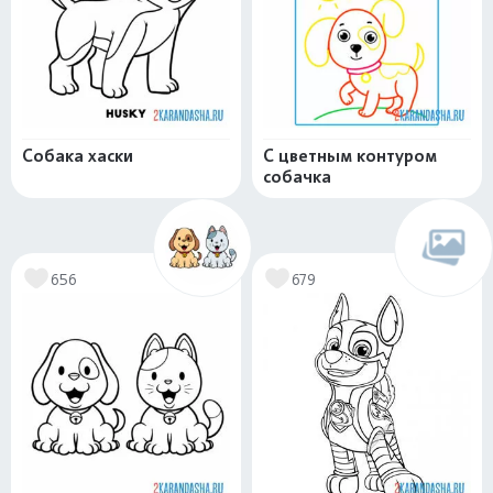
Собака хаски
С цветным контуром
собачка
656
679