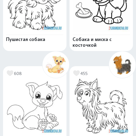
Пушистая собака
Собака и миска с
косточкой
608
455