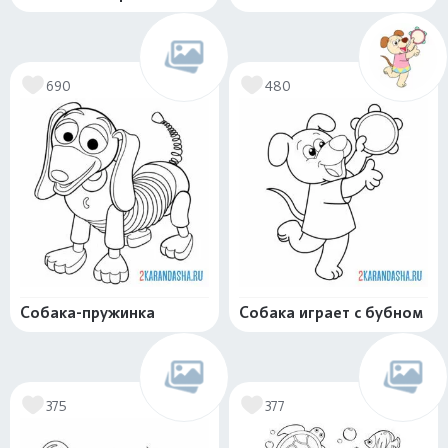
690
480
Собака-пружинка
Собака играет с бубном
375
377