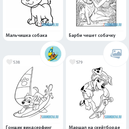
Мальчишка собака
Барби чешет собачку
538
579
Гонщик виндсерфинг
Маршал на скейтборде