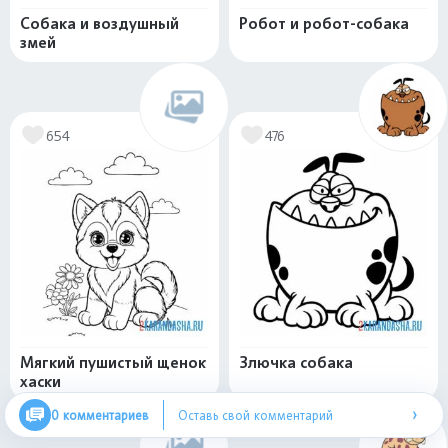
Собака и воздушный
Робот и робот-собака
змей
654
476
Мягкий пушистый щенок
Злючка собака
хаски
›
0 комментариев
Оставь свой комментарий