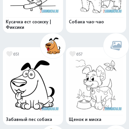
Кусачка ест сосиску |
Собака чао-чао
Фиксики
651
657
Забавный пес собака
Щенок и миска