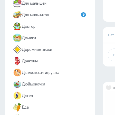
Для малышей
Для мальчиков
Доктор
Нет
Домики
Дорожные знаки
Драконы
Дымковская игрушка
Дюймовочка
31
Дятел
Еда