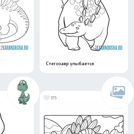
Стегозавр улыбается
скачать
Распечатать и скачать
375