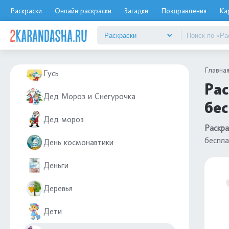
Грибы
Раскраски
Онлайн раскраски
Загадки
Поздравления
Ка
Гуджитсу
Гусеницы
Главна
Гусь
Рас
Дед Мороз и Снегурочка
бе
Дед мороз
Раскра
беспла
День космонавтики
Деньги
Деревья
Дети