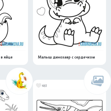
в яйце
Малыш динозавр с сердечком
скачать
Распечатать и скачать
461