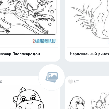
озавр Лиоплевродон
Нарисованный диноз
Распечатать и скачать
Распечатать и 
67
627