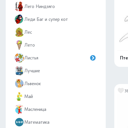
Лего Ниндзяго
Леди Баг и супер кот
Лес
Лето
Листья
Пте
Лучшие
Львенок
3
Май
Масленица
Математика