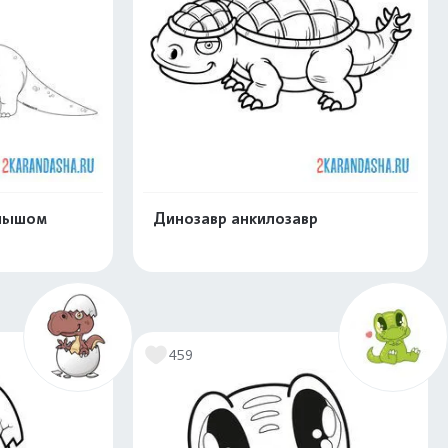
алышом
Динозавр анкилозавр
скачать
Распечатать и скачать
459