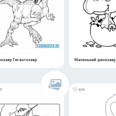
озавр Гигантозавр
Маленький динозавр 
Распечатать и скачать
Распечатать и 
37
404