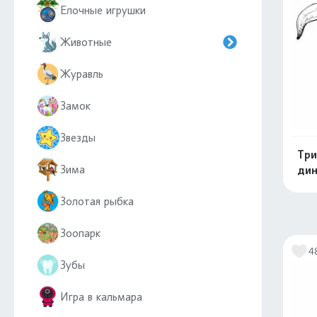
Елочные игрушки
Животные
Журавль
Замок
Звезды
Три
Зима
дин
Золотая рыбка
Зоопарк
4
Зубы
Игра в кальмара