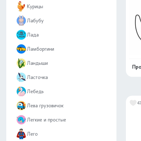
Курицы
Лабубу
Лада
Ламборгини
Ландыши
Про
Ласточка
Лебедь
4
Лева грузовичок
Легкие и простые
Лего