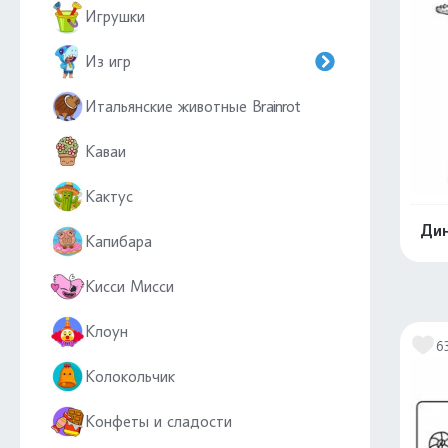
Игрушки
Из игр
Итальянские животные Brainrot
Каваи
Кактус
Дин
Капибара
Кисси Мисси
Клоун
6
Колокольчик
Конфеты и сладости