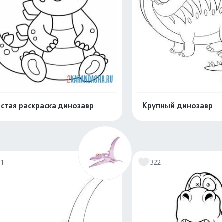
стая раскраска динозавр
Крупный динозавр
Распечатать и скачать
Распечатать и 
71
322