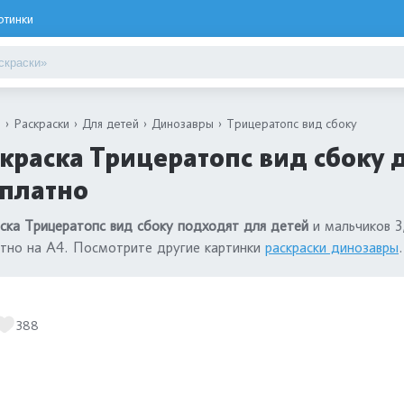
ртинки
я
Раскраски
Для детей
Динозавры
Трицератопс вид сбоку
краска Трицератопс вид сбоку 
сплатно
ска Трицератопс вид сбоку подходят для детей
и мальчиков 3,
тно на А4. Посмотрите другие картинки
раскраски динозавры
.
388