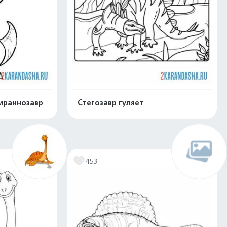
ираннозавр
Стегозавр гуляет
скачать
Распечатать и скачать
453