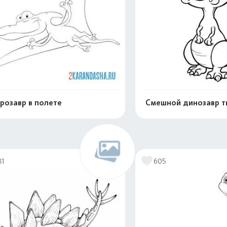
розавр в полете
Смешной динозавр т
Распечатать и скачать
Распечатать и 
81
605