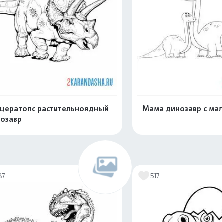
цератопс растительноядный
Мама динозавр с м
озавр
Распечатать и скачать
Распечатать и 
87
517