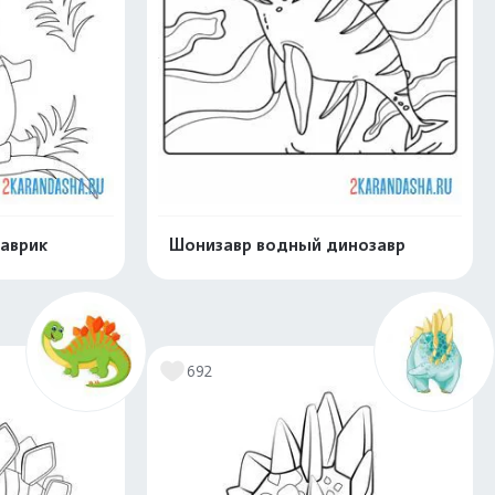
аврик
Шонизавр водный динозавр
скачать
Распечатать и скачать
692