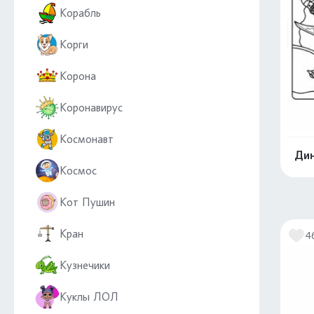
Корабль
Корги
Корона
Коронавирус
Космонавт
Дин
Космос
Кот Пушин
Кран
4
Кузнечики
Куклы ЛОЛ