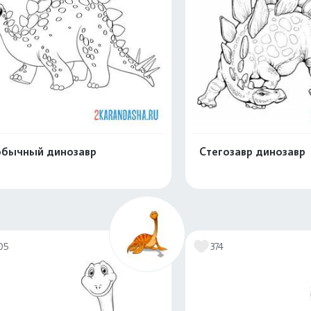
бычный динозавр
Стегозавр динозавр
Распечатать и скачать
Распечатать и 
05
374