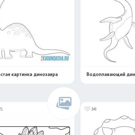
стая картинка динозавра
Водоплавающий дин
Распечатать и скачать
Распечатать и 
75
341