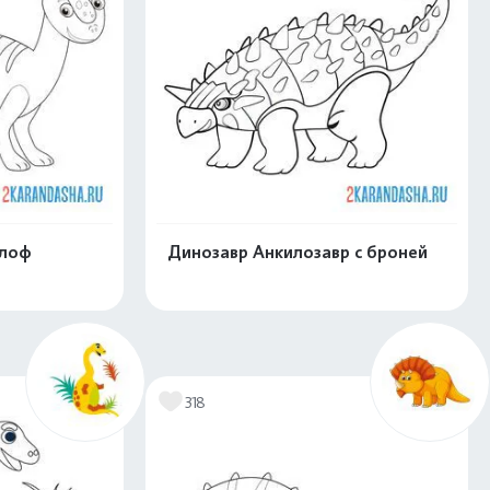
олоф
Динозавр Анкилозавр с броней
скачать
Распечатать и скачать
318