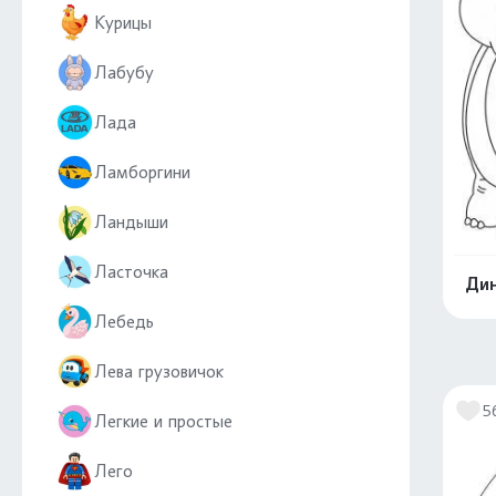
Курицы
Лабубу
Лада
Ламборгини
Ландыши
Ласточка
Дин
Лебедь
Лева грузовичок
5
Легкие и простые
Лего