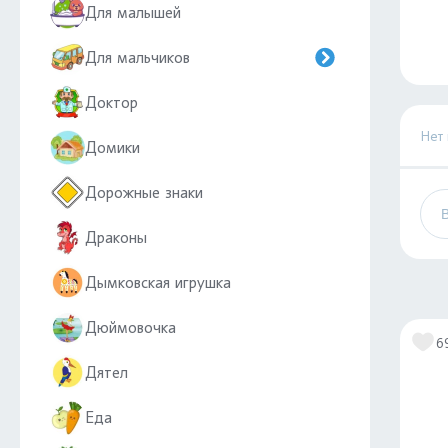
Для малышей
Для мальчиков
Доктор
Нет
Домики
Дорожные знаки
Драконы
Дымковская игрушка
Дюймовочка
6
Дятел
Еда