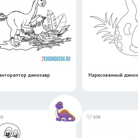
антораптор динозавр
Нарисованный диноз
Распечатать и скачать
Распечатать и 
30
639