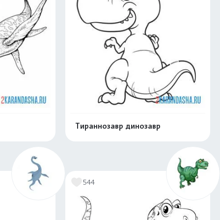
Тираннозавр динозавр
скачать
Распечатать и скачать
544