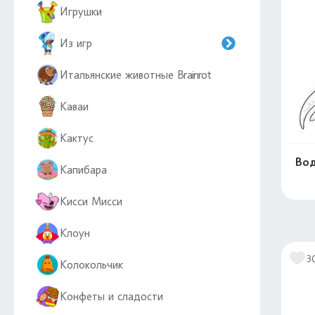
Игрушки
Из игр
Итальянские животные Brainrot
Каваи
Кактус
Вод
Капибара
Кисси Мисси
Клоун
3
Колокольчик
Конфеты и сладости