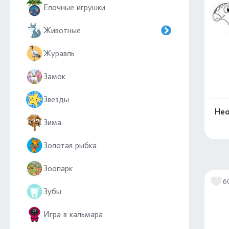
Елочные игрушки
Животные
Журавль
Замок
Звезды
Нео
Зима
Золотая рыбка
Зоопарк
6
Зубы
Игра в кальмара