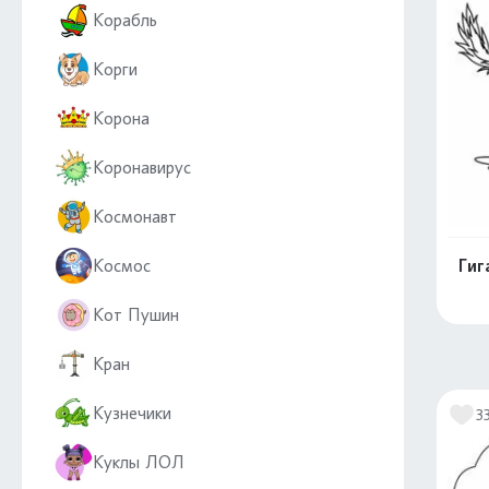
Корабль
Корги
Корона
Коронавирус
Космонавт
Космос
Гиг
Кот Пушин
Кран
Кузнечики
3
Куклы ЛОЛ