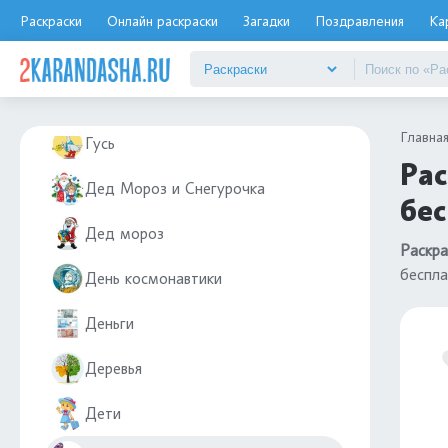
Грибы
Раскраски
Онлайн раскраски
Загадки
Поздравления
Ка
Гуджитсу
Гусеницы
Главна
Гусь
Рас
Дед Мороз и Снегурочка
бе
Дед мороз
Раскр
беспла
День космонавтики
Деньги
Деревья
Дети