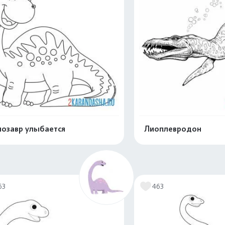
озавр улыбается
Лиоплевродон
Распечатать и скачать
Распечатать и 
63
463