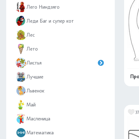
Лего Ниндзяго
Леди Баг и супер кот
Лес
Лето
Листья
Про
Лучшие
Львенок
Май
3
Масленица
Математика