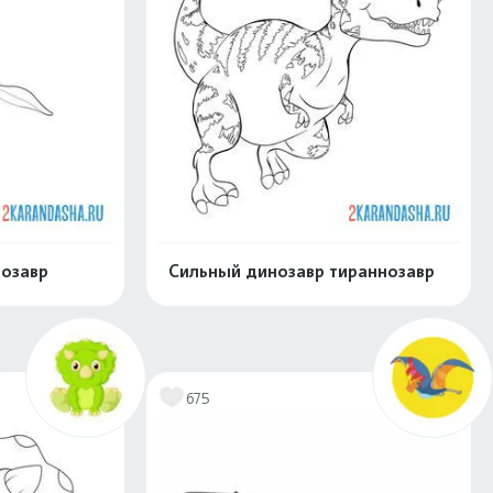
озавр
Сильный динозавр тираннозавр
скачать
Распечатать и скачать
675