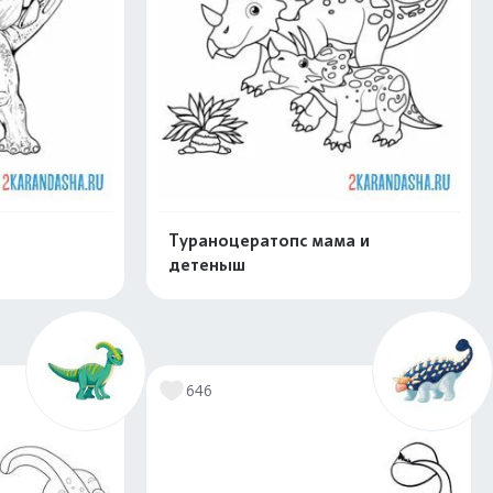
Тураноцератопс мама и
детеныш
скачать
Распечатать и скачать
646