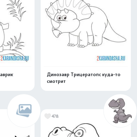
аврик
Динозавр Трицератопс куда-то
смотрит
скачать
Распечатать и скачать
478