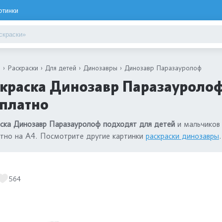
ртинки
я
Раскраски
Для детей
Динозавры
Динозавр Паразауролоф
краска Динозавр Паразауролоф
сплатно
аска Динозавр Паразауролоф подходят для детей
и мальчиков 
тно на А4. Посмотрите другие картинки
раскраски динозавры
.
564