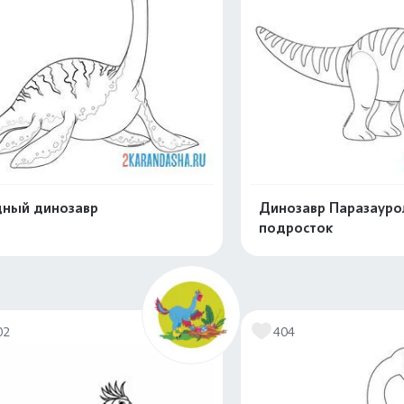
ный динозавр
Динозавр Паразаур
подросток
Распечатать и скачать
Распечатать и 
02
404