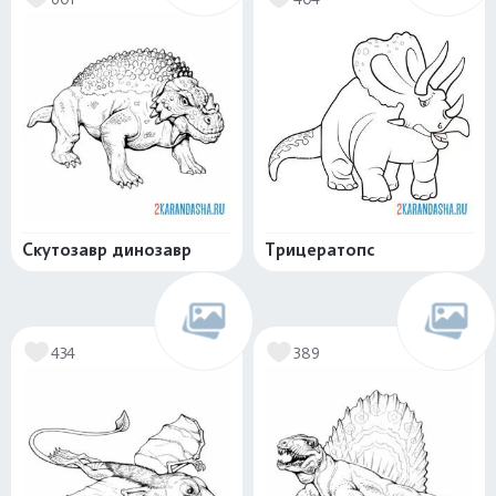
Скутозавр динозавр
Трицератопс
434
389