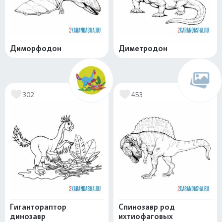
Диморфодон
Диметродон
302
453
Гигантораптор
Спинозавр род
динозавр
ихтиофаговых