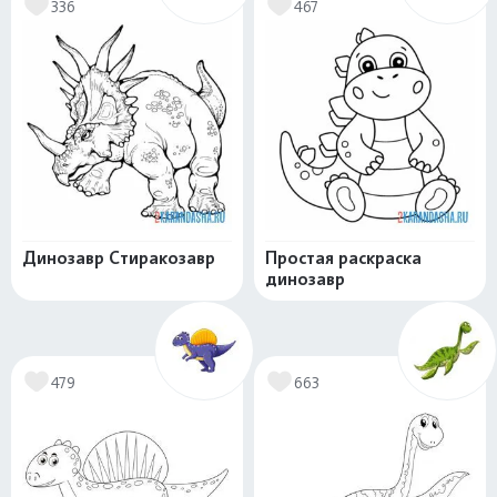
336
467
Динозавр Стиракозавр
Простая раскраска
динозавр
479
663