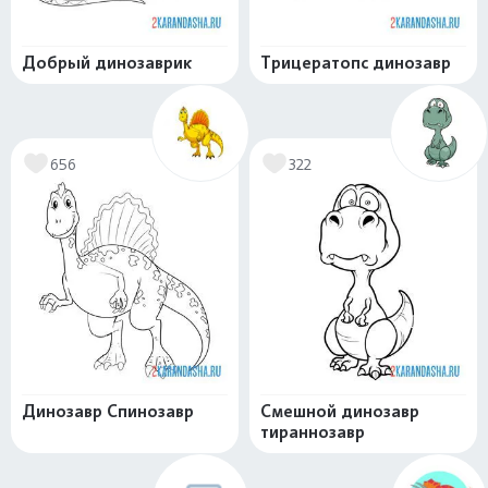
Добрый динозаврик
Трицератопс динозавр
656
322
Динозавр Спинозавр
Смешной динозавр
тираннозавр