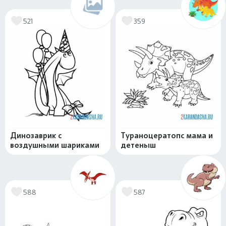
521
359
Динозаврик с
Тураноцератопс мама и
воздушными шариками
детеныш
588
587