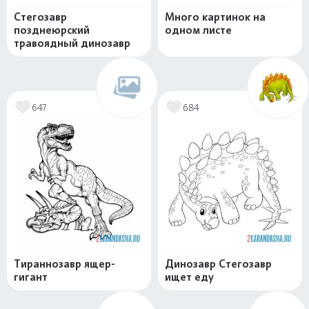
Стегозавр
Много картинок на
позднеюрский
одном листе
травоядный динозавр
647
684
Тираннозавр ящер-
Динозавр Стегозавр
гигант
ищет еду