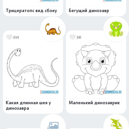
Трицератопс вид сбоку
Бегущий динозавр
614
341
Какая длинная шея у
Маленький динозаврик
динозавра