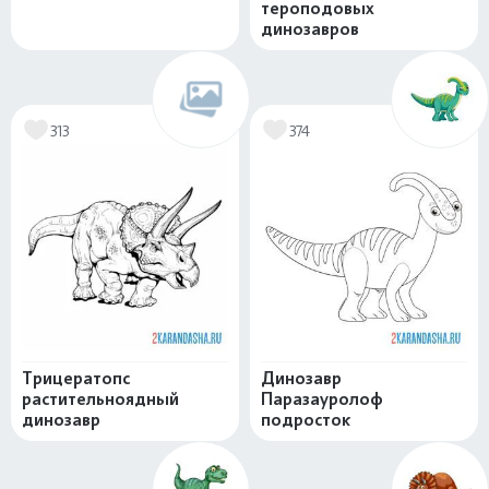
тероподовых
динозавров
313
374
Трицератопс
Динозавр
растительноядный
Паразауролоф
динозавр
подросток