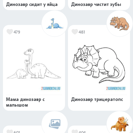
Динозавр сидит у яйца
Динозавр чистит зубы
479
481
Мама динозавр с
Динозавр трицератопс
малышом
601
404