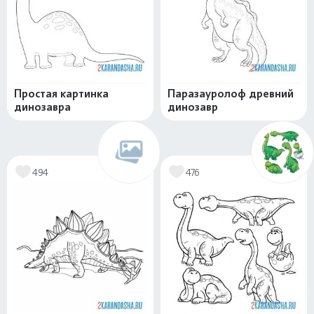
Простая картинка
Паразауролоф древний
динозавра
динозавр
494
476