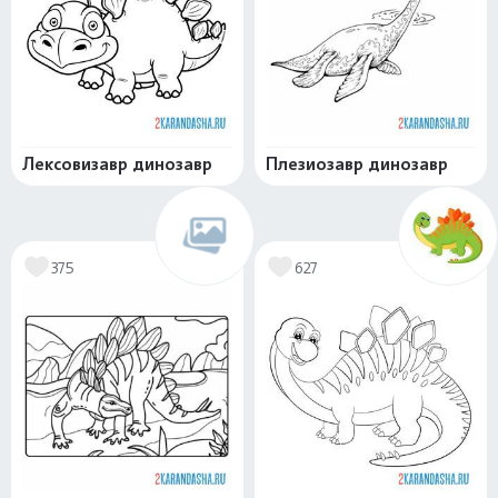
Лексовизавр динозавр
Плезиозавр динозавр
375
627