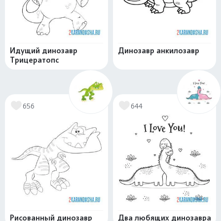
Идущий динозавр
Динозавр анкилозавр
Трицератопс
656
644
Рисованный динозавр
Два любящих динозавра