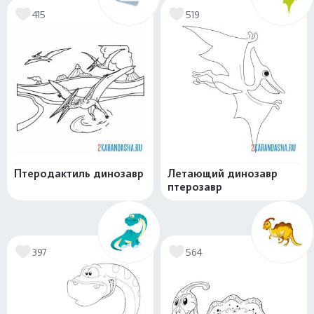
415
519
Птеродактиль динозавр
Летающий динозавр
птерозавр
397
564