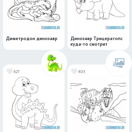
Диметродон динозавр
Динозавр Трицератопс
куда-то смотрит
627
403