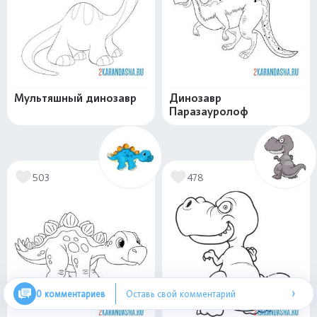
Мультяшный динозавр
Динозавр
Паразауролоф
503
478
›
0 комментариев
Оставь свой комментарий