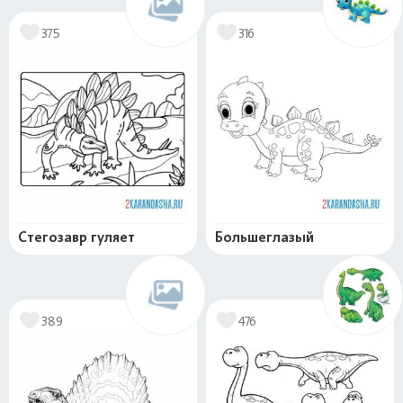
375
316
Стегозавр гуляет
Большеглазый
389
476