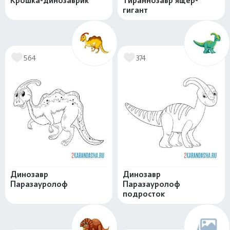
Крошка-динозаврик
Тираннозавр ящер-
гигант
564
374
Динозавр
Динозавр
Паразауролоф
Паразауролоф
подросток