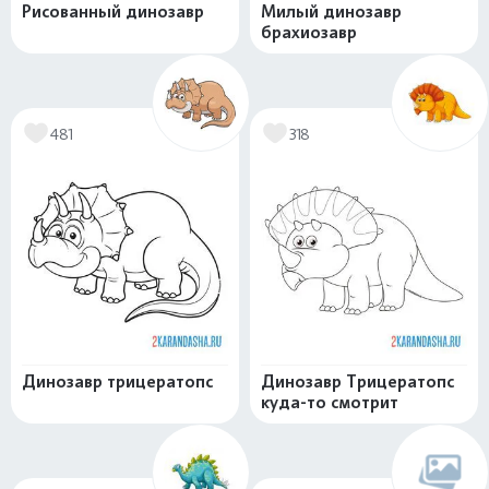
Рисованный динозавр
Милый динозавр
брахиозавр
481
318
Динозавр трицератопс
Динозавр Трицератопс
куда-то смотрит