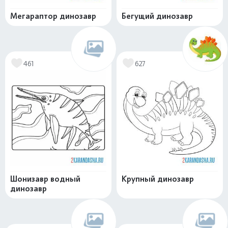
Мегараптор динозавр
Бегущий динозавр
461
627
Шонизавр водный
Крупный динозавр
динозавр