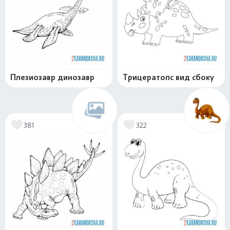
Плезиозавр динозавр
Трицератопс вид сбоку
381
322