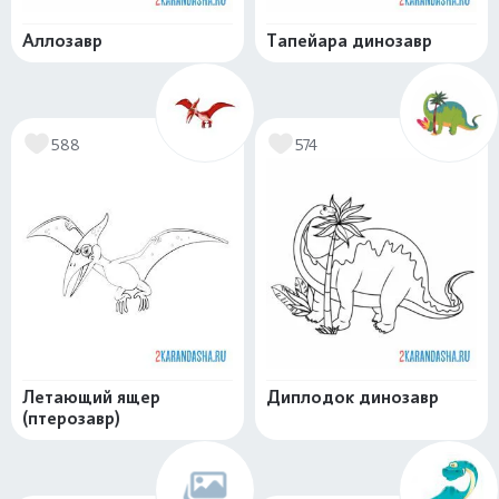
Аллозавр
Тапейара динозавр
588
574
Летающий ящер
Диплодок динозавр
(птерозавр)