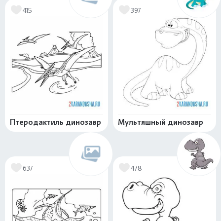
415
397
Птеродактиль динозавр
Мультяшный динозавр
637
478