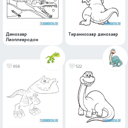
Динозавр
Тираннозавр динозавр
Лиоплевродон
656
522