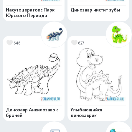
Насутоцератопс Парк
Динозавр чистит зубы
Юрского Периода
646
627
Динозавр Анкилозавр с
Улыбающийся
броней
динозаврик