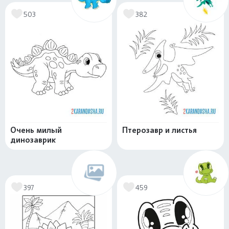
503
382
Очень милый
Птерозавр и листья
динозаврик
397
459