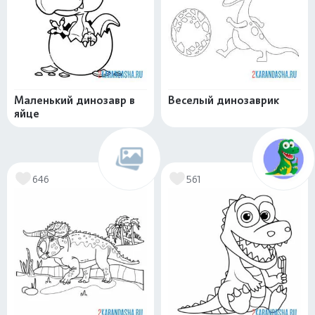
Маленький динозавр в
Веселый динозаврик
яйце
646
561