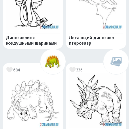
Динозаврик с
Летающий динозавр
воздушными шариками
птерозавр
684
336