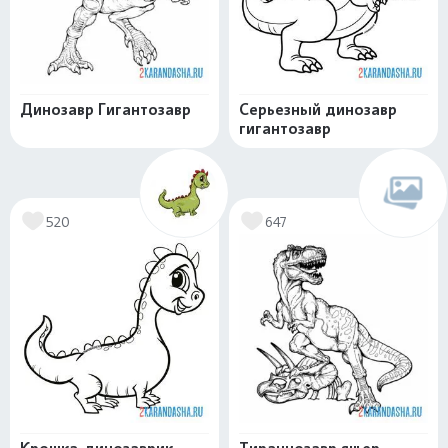
Динозавр Гигантозавр
Серьезный динозавр
гигантозавр
520
647