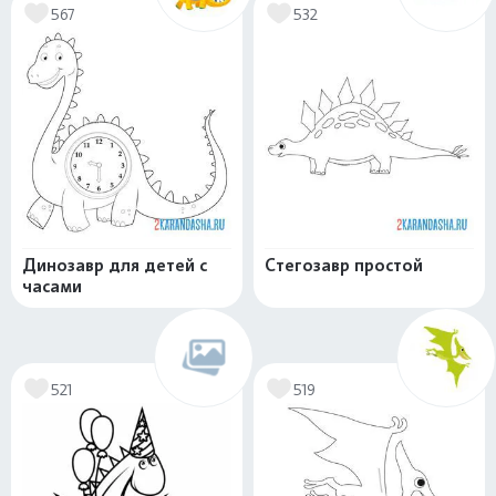
567
532
Динозавр для детей с
Стегозавр простой
часами
521
519