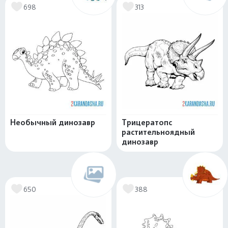
698
313
Необычный динозавр
Трицератопс
растительноядный
динозавр
650
388