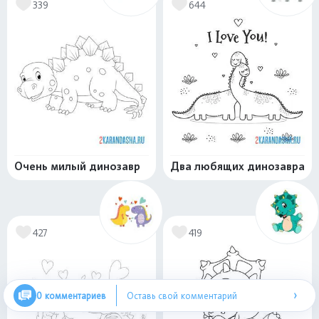
339
644
Очень милый динозавр
Два любящих динозавра
427
419
›
0 комментариев
Оставь свой комментарий