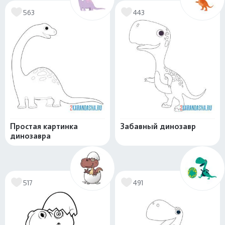
563
443
Простая картинка
Забавный динозавр
динозавра
517
491