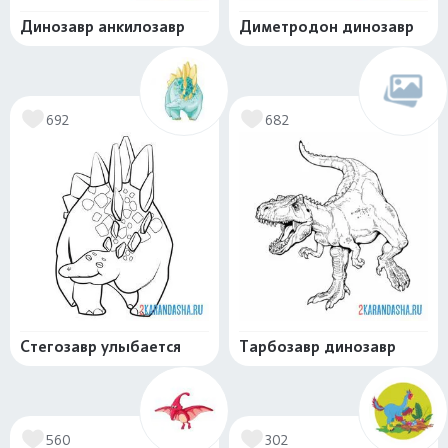
Динозавр анкилозавр
Диметродон динозавр
692
682
Стегозавр улыбается
Тарбозавр динозавр
560
302