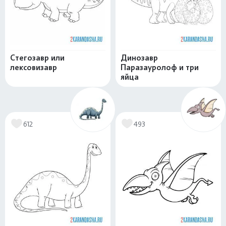
Стегозавр или
Динозавр
лексовизавр
Паразауролоф и три
яйца
612
493