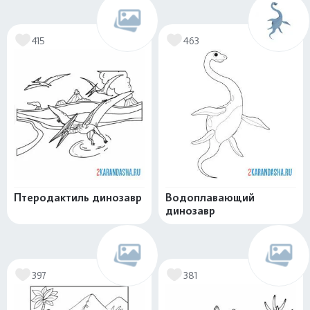
415
463
Птеродактиль динозавр
Водоплавающий
динозавр
397
381