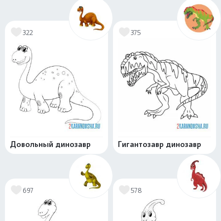
322
375
Довольный динозавр
Гигантозавр динозавр
697
578