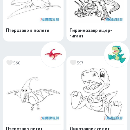
Птерозавр в полете
Тираннозавр ящер-
гигант
560
597
Птерозавр летит
Динозаврик сидит