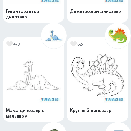
Гигантораптор
Диметродон динозавр
динозавр
479
627
Мама динозавр с
Крупный динозавр
малышом