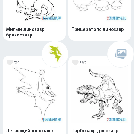
Милый динозавр
Трицератопс динозавр
брахиозавр
519
682
Летающий динозавр
Тарбозавр динозавр