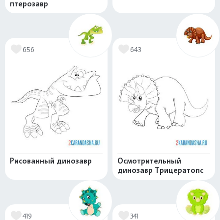
птерозавр
656
643
Рисованный динозавр
Осмотрительный
динозавр Трицератопс
419
341