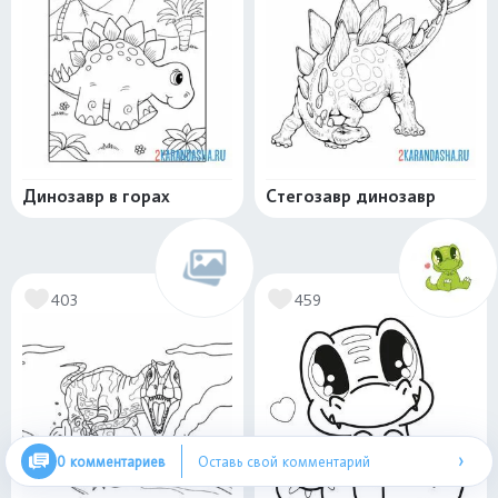
Динозавр в горах
Стегозавр динозавр
403
459
›
0 комментариев
Оставь свой комментарий