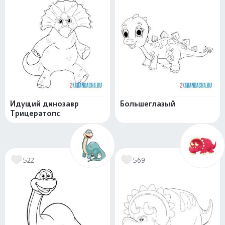
Идущий динозавр
Большеглазый
Трицератопс
522
569