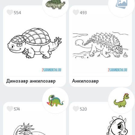
554
493
Динозавр анкилозавр
Анкилозавр
574
520