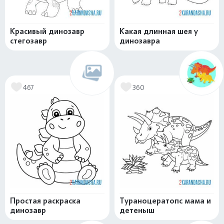
Красивый динозавр
Какая длинная шея у
стегозавр
динозавра
467
360
Простая раскраска
Тураноцератопс мама и
динозавр
детеныш