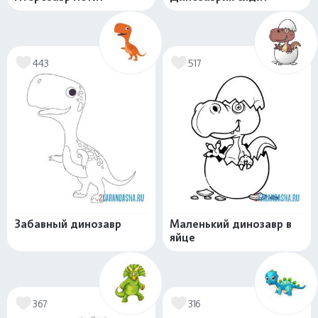
443
517
Забавный динозавр
Маленький динозавр в
яйце
367
316