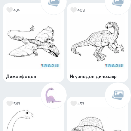
434
408
Диморфодон
Игуанодон динозавр
563
453