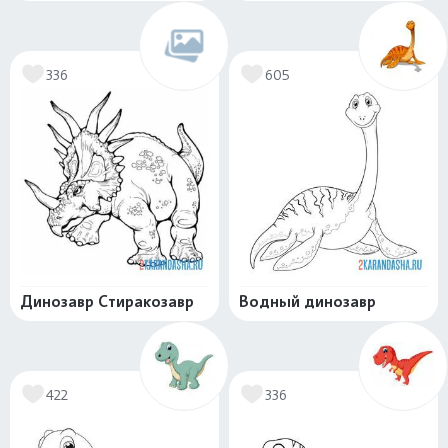
336
605
Динозавр Стиракозавр
Водный динозавр
422
336