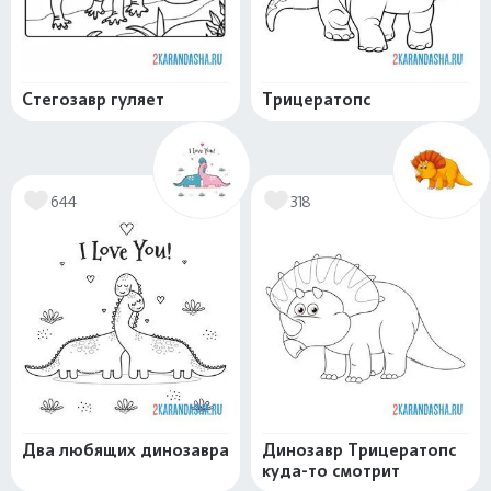
Стегозавр гуляет
Трицератопс
644
318
Два любящих динозавра
Динозавр Трицератопс
куда-то смотрит