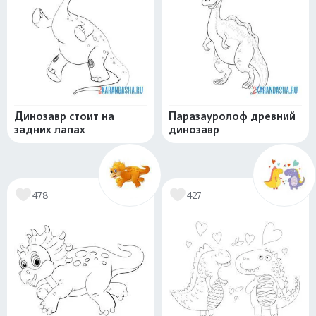
Динозавр стоит на
Паразауролоф древний
задних лапах
динозавр
478
427