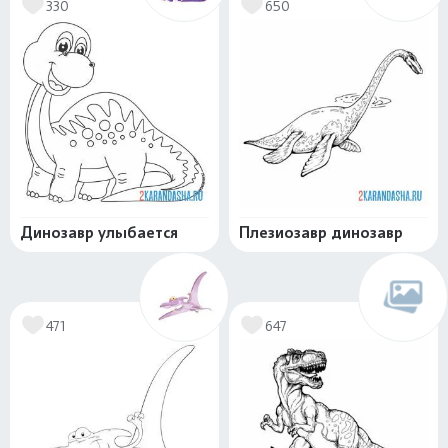
330
650
Динозавр улыбается
Плезиозавр динозавр
471
647