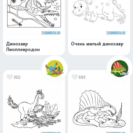
Динозавр
Очень милый динозавр
Лиоплевродон
302
693