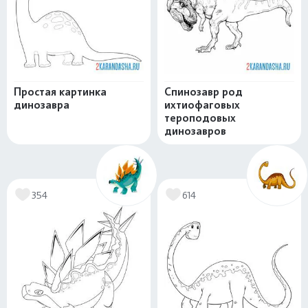
Простая картинка
Спинозавр род
динозавра
ихтиофаговых
тероподовых
динозавров
354
614