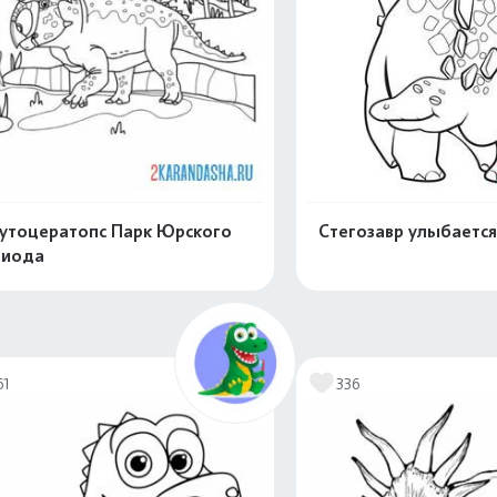
утоцератопс Парк Юрского
Стегозавр улыбается
риода
Распечатать и скачать
Распечатать и 
61
336