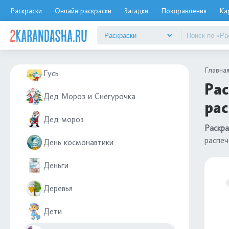
Грибы
Раскраски
Онлайн раскраски
Загадки
Поздравления
Ка
Гуджитсу
Гусеницы
Главна
Гусь
Рас
Дед Мороз и Снегурочка
рас
Дед мороз
Раскра
распеч
День космонавтики
Деньги
Деревья
Дети