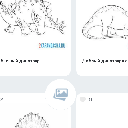
бычный динозавр
Добрый динозаврик
Распечатать и скачать
Распечатать и 
89
471