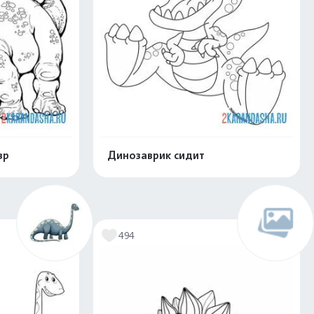
вр
Динозаврик сидит
скачать
Распечатать и скачать
494