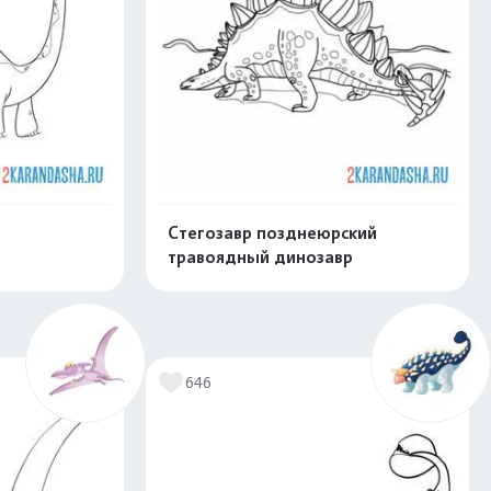
Стегозавр позднеюрский
травоядный динозавр
скачать
Распечатать и скачать
646