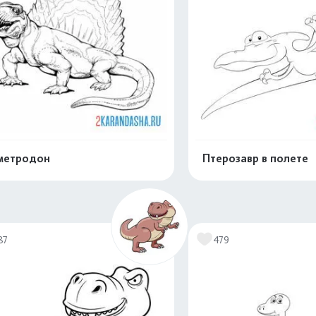
метродон
Птерозавр в полете
Распечатать и скачать
Распечатать и 
87
479