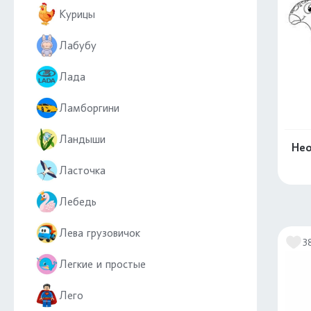
Курицы
Лабубу
Лада
Ламборгини
Ландыши
Нео
Ласточка
Лебедь
Лева грузовичок
3
Легкие и простые
Лего