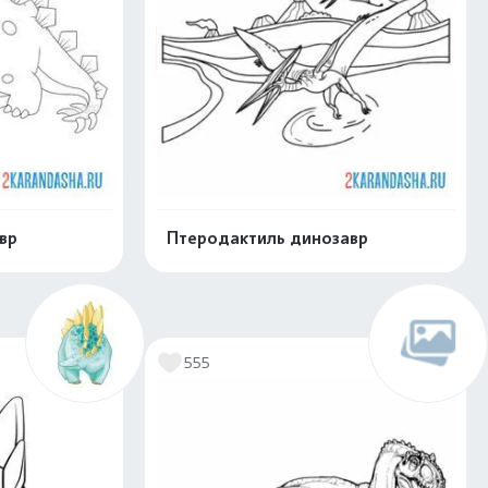
вр
Птеродактиль динозавр
скачать
Распечатать и скачать
555