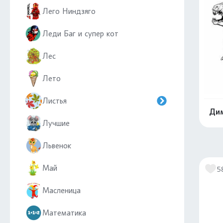
Лего Ниндзяго
Леди Баг и супер кот
Лес
Лето
Листья
Ди
Лучшие
Львенок
Май
5
Масленица
Математика