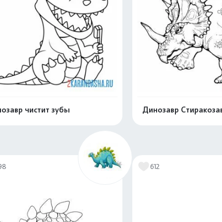
озавр чистит зубы
Динозавр Стиракоза
Распечатать и скачать
Распечатать и 
98
612