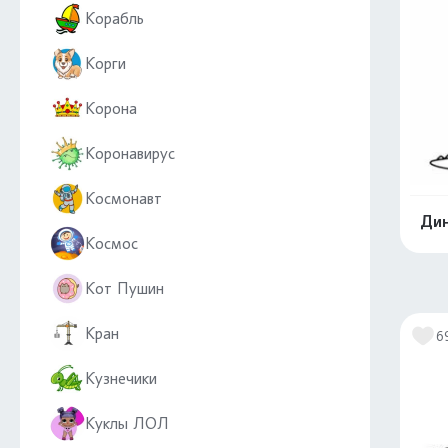
Корабль
Корги
Корона
Коронавирус
Космонавт
Дин
Космос
Кот Пушин
Кран
6
Кузнечики
Куклы ЛОЛ