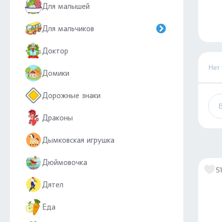
Для малышей
Для мальчиков
Доктор
Нет
Домики
Дорожные знаки
Драконы
Дымковская игрушка
Дюймовочка
5
Дятел
Еда