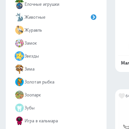
Елочные игрушки
Животные
Журавль
Замок
Звезды
Мал
Зима
Золотая рыбка
Зоопарк
6
Зубы
Игра в кальмара