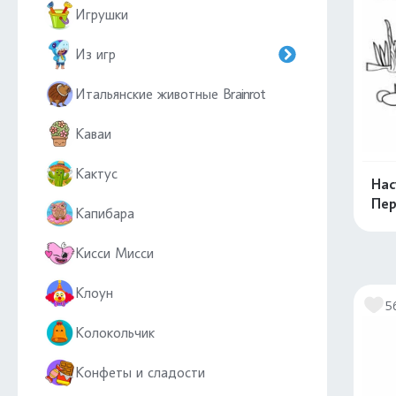
Игрушки
Из игр
Итальянские животные Brainrot
Каваи
Кактус
Нас
Пе
Капибара
Кисси Мисси
Клоун
5
Колокольчик
Конфеты и сладости