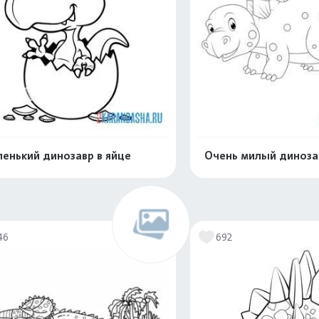
енький динозавр в яйце
Очень милый диноза
Распечатать и скачать
Распечатать и 
46
692