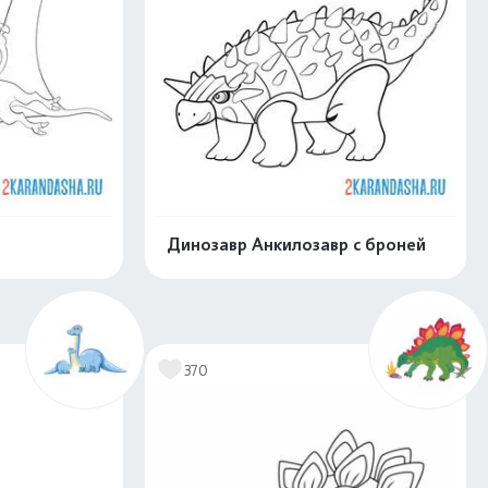
Динозавр Анкилозавр с броней
скачать
Распечатать и скачать
370