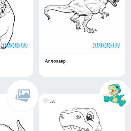
Аллозавр
скачать
Распечатать и скачать
597