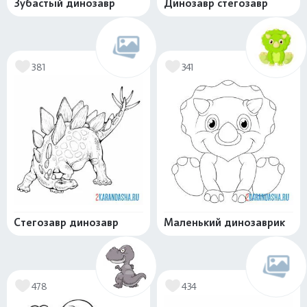
Зубастый динозавр
Динозавр стегозавр
381
341
Стегозавр динозавр
Маленький динозаврик
478
434