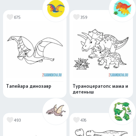
675
359
Тапейара динозавр
Тураноцератопс мама и
детеныш
493
476