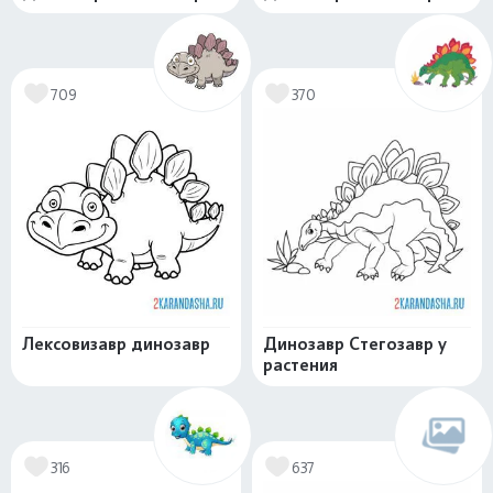
709
370
Лексовизавр динозавр
Динозавр Стегозавр у
растения
316
637