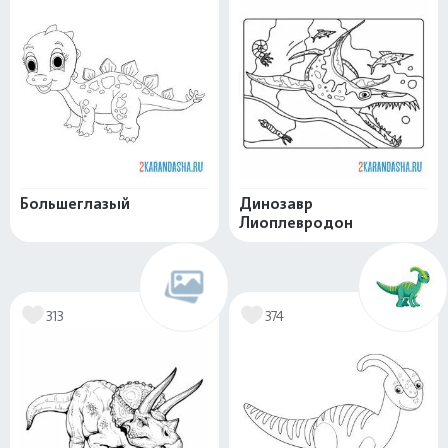
Большеглазый
Динозавр
Лиоплевродон
313
374