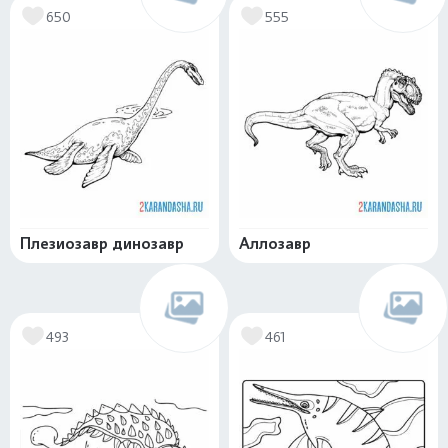
650
555
Плезиозавр динозавр
Аллозавр
493
461