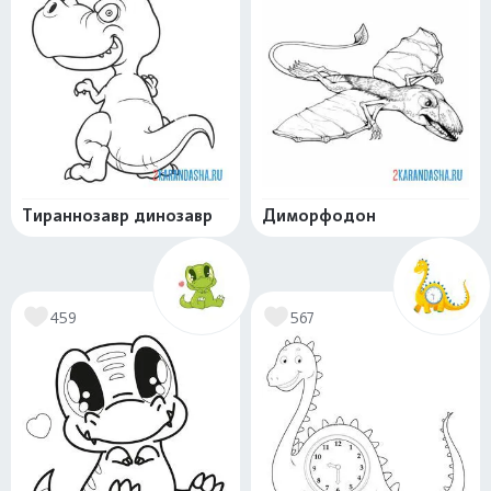
Тираннозавр динозавр
Диморфодон
459
567