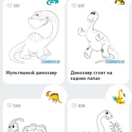
397
697
Мультяшный динозавр
Динозавр стоит на
задних лапах
564
404