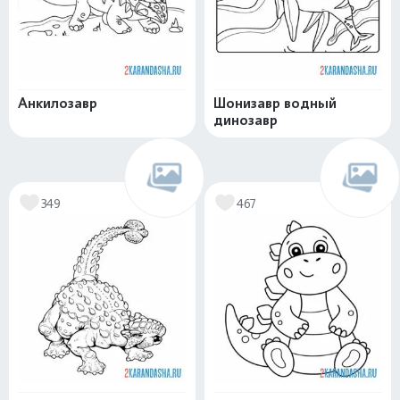
Анкилозавр
Шонизавр водный
динозавр
349
467