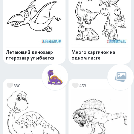
Летающий динозавр
Много картинок на
птерозавр улыбается
одном листе
330
453