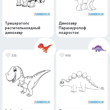
Трицератопс
Динозавр
растительноядный
Паразауролоф
динозавр
подросток
336
496