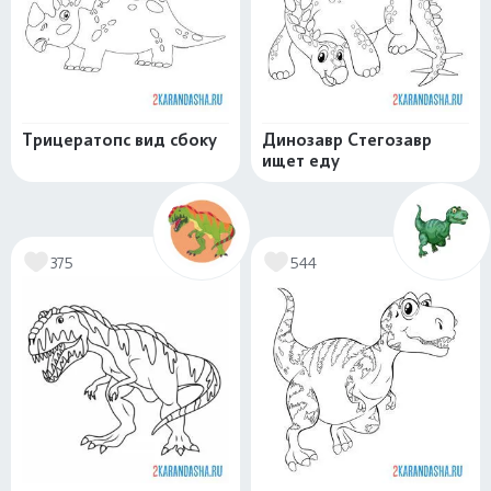
Трицератопс вид сбоку
Динозавр Стегозавр
ищет еду
375
544