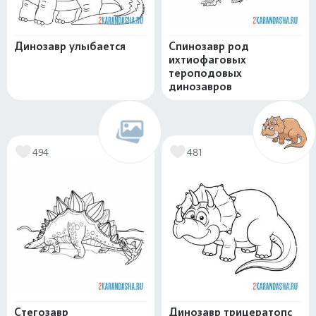
Динозавр улыбается
Спинозавр род
ихтиофаговых
тероподовых
динозавров
494
481
Стегозавр
Динозавр трицератопс