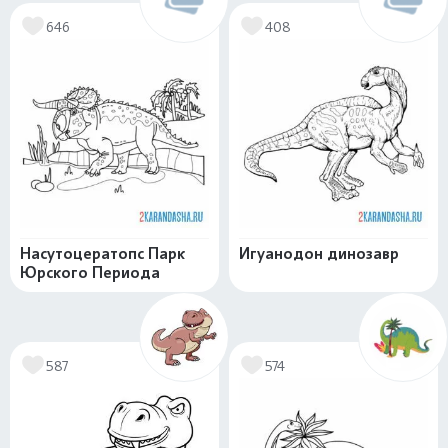
646
408
Насутоцератопс Парк
Игуанодон динозавр
Юрского Периода
587
574