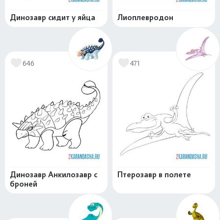
Динозавр сидит у яйца
Лиоплевродон
646
471
Динозавр Анкилозавр с
Птерозавр в полете
броней