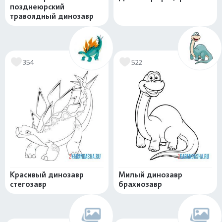
позднеюрский
травоядный динозавр
354
522
Красивый динозавр
Милый динозавр
стегозавр
брахиозавр