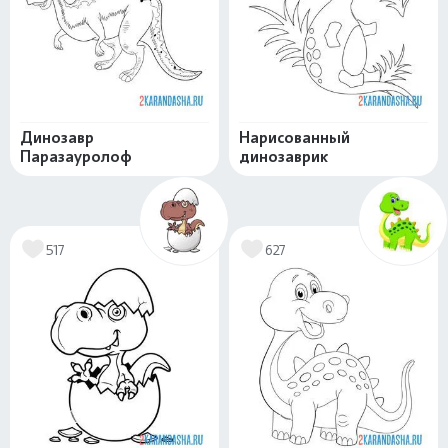
Динозавр
Нарисованный
Паразауролоф
динозаврик
517
627