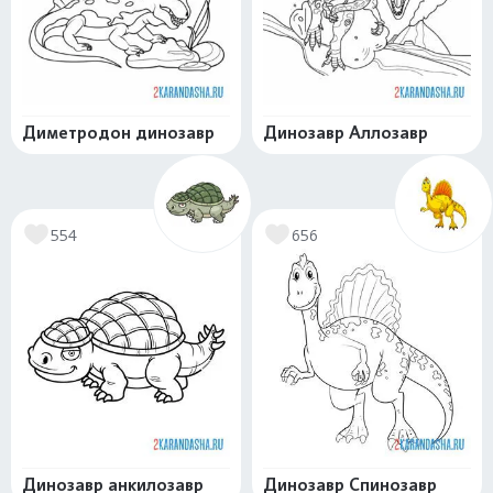
Диметродон динозавр
Динозавр Аллозавр
554
656
Динозавр анкилозавр
Динозавр Спинозавр