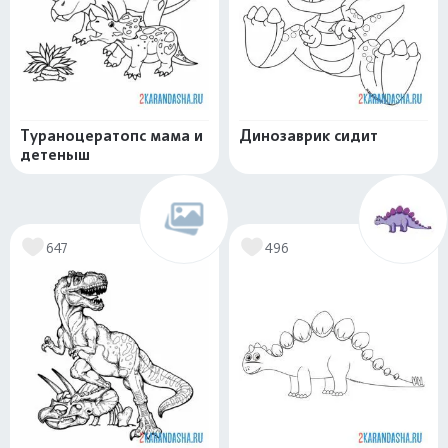
Тураноцератопс мама и
Динозаврик сидит
детеныш
647
496