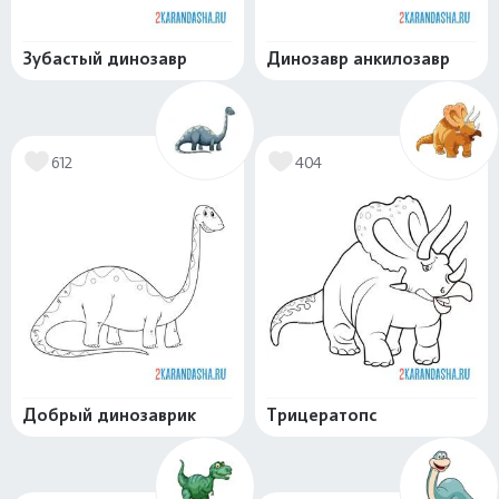
Зубастый динозавр
Динозавр анкилозавр
612
404
Добрый динозаврик
Трицератопс