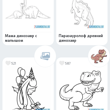
Мама динозавр с
Паразауролоф древний
малышом
динозавр
521
587