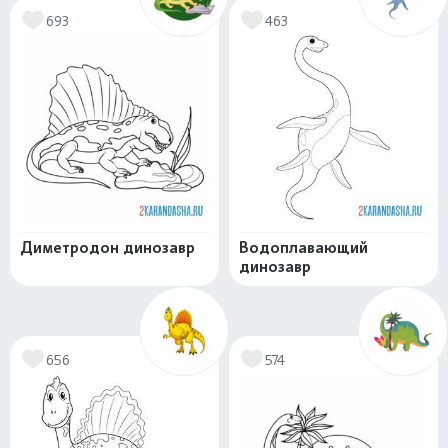
693
463
Диметродон динозавр
Водоплавающий
динозавр
656
574