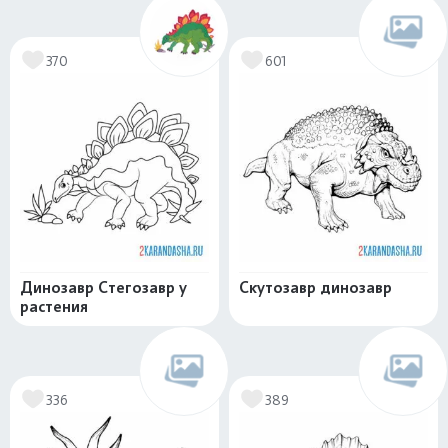
370
601
Динозавр Стегозавр у
Скутозавр динозавр
растения
336
389