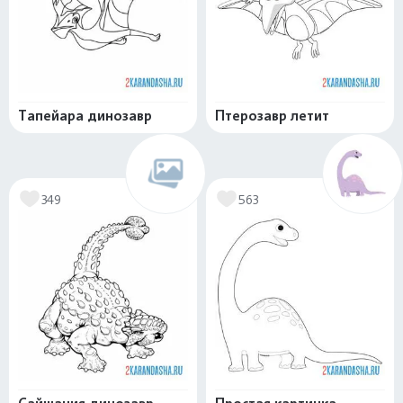
Тапейара динозавр
Птерозавр летит
349
563