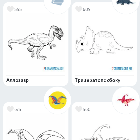
555
609
Аллозавр
Трицератопс сбоку
675
560