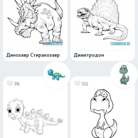
Динозавр Стиракозавр
Диметродон
316
322