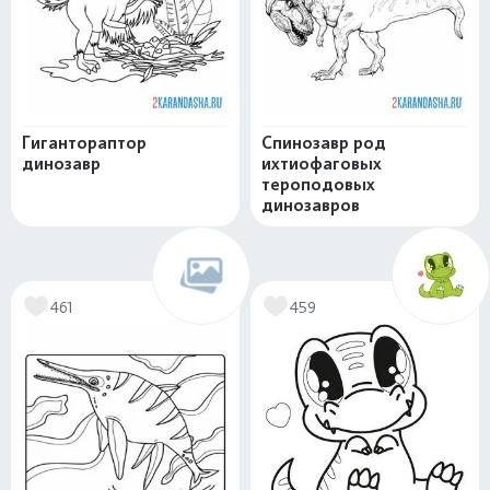
Гигантораптор
Спинозавр род
динозавр
ихтиофаговых
тероподовых
динозавров
461
459