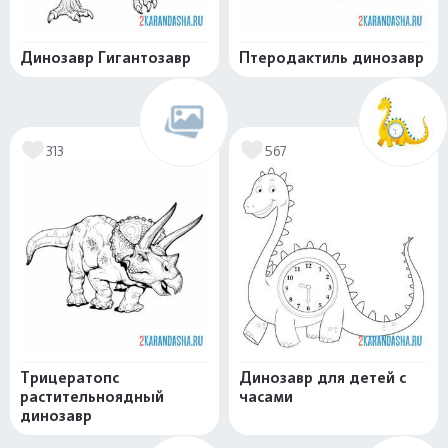
Динозавр Гигантозавр
Птеродактиль динозавр
313
567
Трицератопс
Динозавр для детей с
растительноядный
часами
динозавр