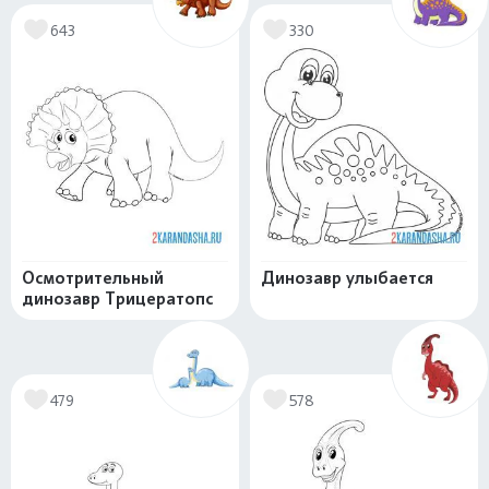
643
330
Осмотрительный
Динозавр улыбается
динозавр Трицератопс
479
578