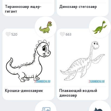
Тираннозавр ящер-
Динозавр стегозавр
гигант
520
663
Крошка-динозаврик
Плавающий водный
динозавр