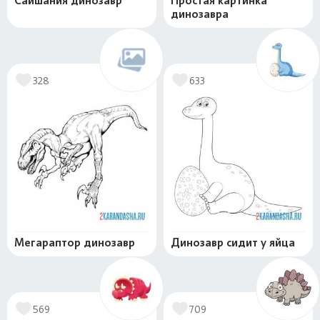
Сайшания динозавр
Простая картинка
динозавра
328
633
Мегараптор динозавр
Динозавр сидит у яйца
569
709