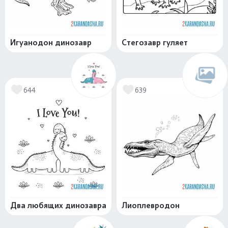
Игуанодон динозавр
Стегозавр гуляет
644
639
Два любящих динозавра
Лиоплевродон