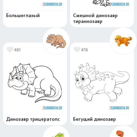
Большеглазый
Смешной динозавр
тираннозавр
481
478
Динозавр трицератопс
Бегущий динозавр