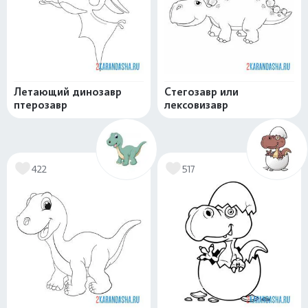
Летающий динозавр
Стегозавр или
птерозавр
лексовизавр
422
517