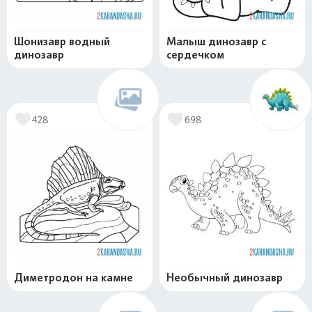
Шонизавр водный
Малыш динозавр с
динозавр
сердечком
428
698
Диметродон на камне
Необычный динозавр