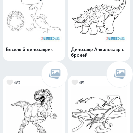
Веселый динозаврик
Динозавр Анкилозавр с
броней
487
415