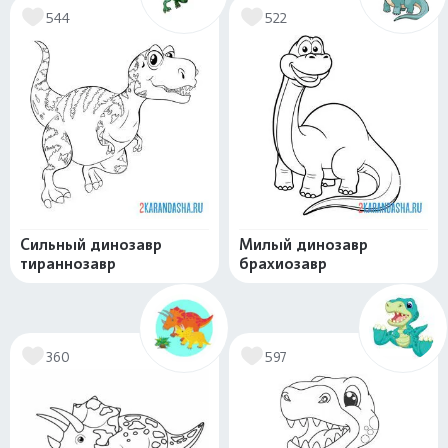
544
522
Сильный динозавр
Милый динозавр
тираннозавр
брахиозавр
360
597