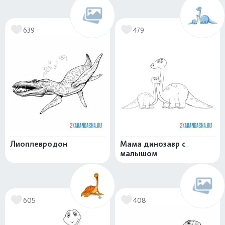
639
479
Лиоплевродон
Мама динозавр с
малышом
605
408