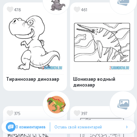
478
461
Тираннозавр динозавр
Шонизавр водный
динозавр
375
397
›
0 комментариев
Оставь свой комментарий