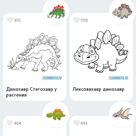
370
709
Динозавр Стегозавр у
Лексовизавр динозавр
растения
464
493