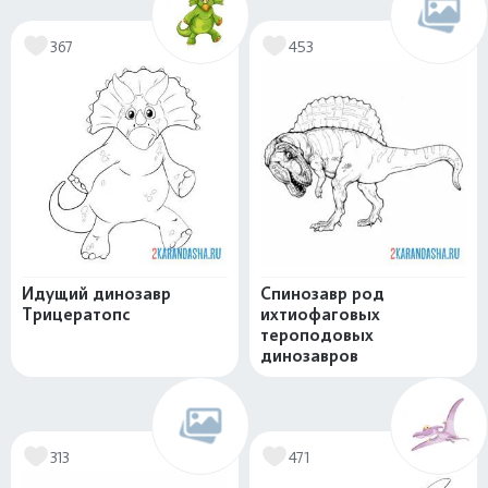
367
453
Идущий динозавр
Спинозавр род
Трицератопс
ихтиофаговых
тероподовых
динозавров
313
471