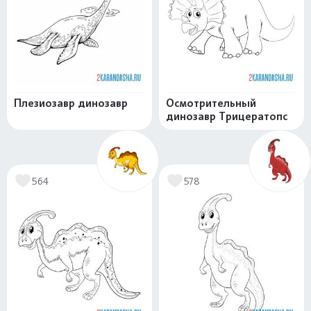
Плезиозавр динозавр
Осмотрительный
динозавр Трицератопс
564
578