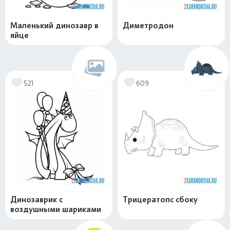
Маленький динозавр в
Диметродон
яйце
521
609
Динозаврик с
Трицератопс сбоку
воздушными шариками