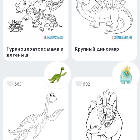
Тураноцератопс мама и
Крупный динозавр
детеныш
663
692