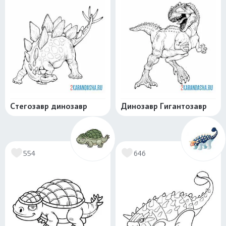
Стегозавр динозавр
Динозавр Гигантозавр
554
646