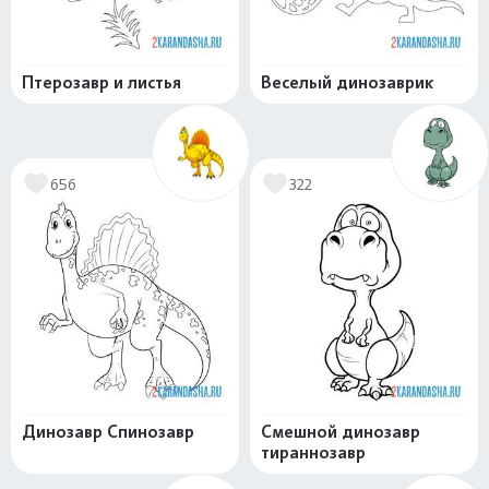
Птерозавр и листья
Веселый динозаврик
656
322
Динозавр Спинозавр
Смешной динозавр
тираннозавр