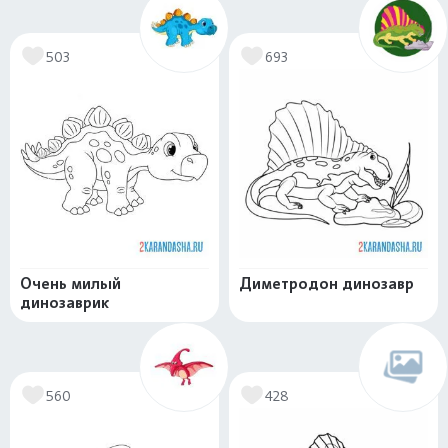
503
693
Очень милый
Диметродон динозавр
динозаврик
560
428