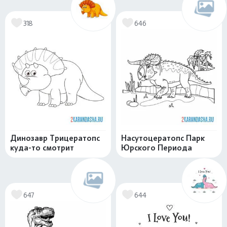
318
646
Динозавр Трицератопс
Насутоцератопс Парк
куда-то смотрит
Юрского Периода
647
644