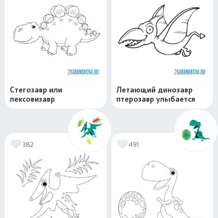
Стегозавр или
Летающий динозавр
лексовизавр
птерозавр улыбается
382
491