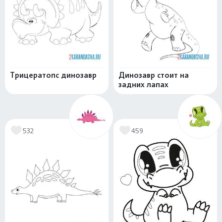
Трицератопс динозавр
Динозавр стоит на
задних лапах
532
459