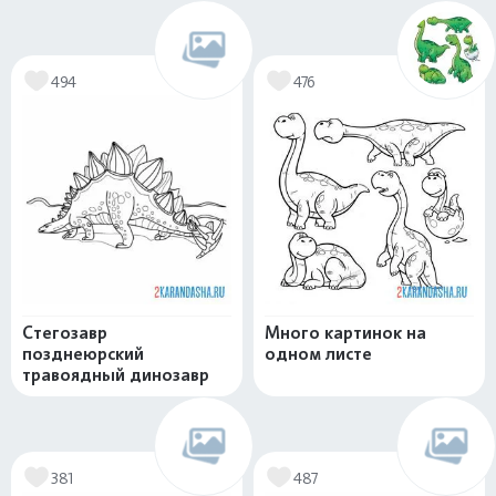
494
476
Стегозавр
Много картинок на
позднеюрский
одном листе
травоядный динозавр
381
487