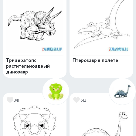
Трицератопс
Птерозавр в полете
растительноядный
динозавр
341
612