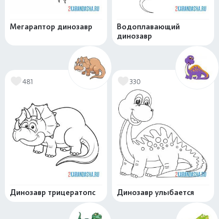
Мегараптор динозавр
Водоплавающий
динозавр
481
330
Динозавр трицератопс
Динозавр улыбается