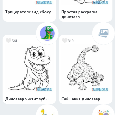
Трицератопс вид сбоку
Простая раскраска
динозавр
561
349
Динозавр чистит зубы
Сайшания динозавр