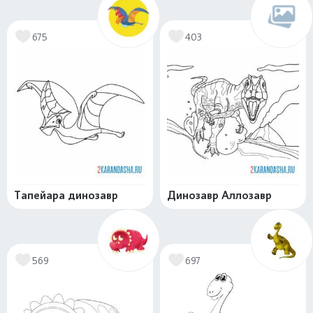
675
403
Тапейара динозавр
Динозавр Аллозавр
569
697