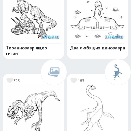
Тираннозавр ящер-
Два любящих динозавра
гигант
328
463