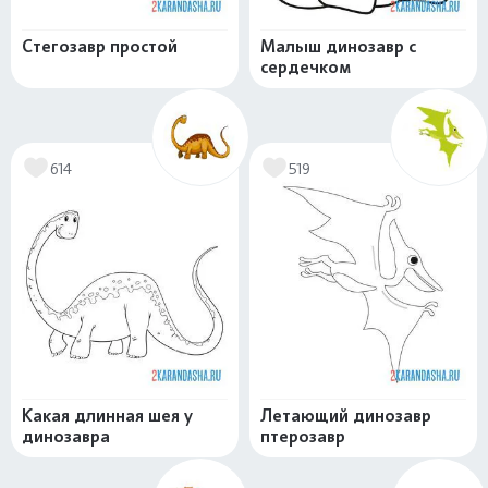
Стегозавр простой
Малыш динозавр с
сердечком
614
519
Какая длинная шея у
Летающий динозавр
динозавра
птерозавр