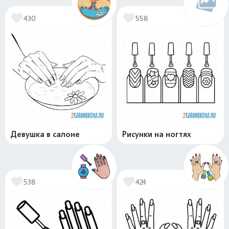
430
558
Девушка в салоне
Рисунки на ногтях
538
424