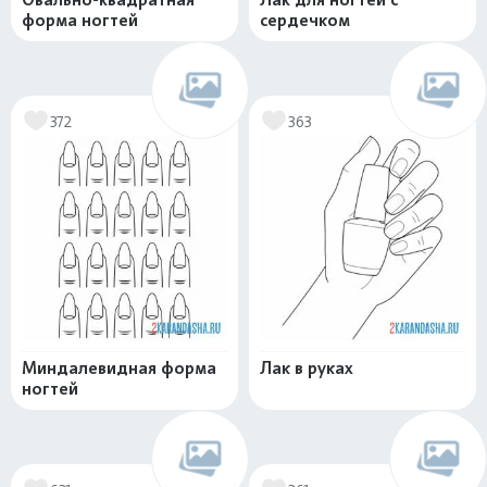
форма ногтей
сердечком
372
363
Миндалевидная форма
Лак в руках
ногтей