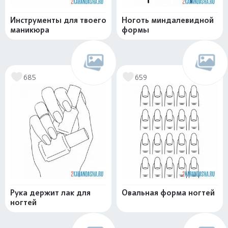
Инструменты для твоего
Ноготь миндалевидной
маникюра
формы
685
659
Рука держит лак для
Овальная форма ногтей
ногтей