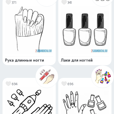
371
341
Рука длинные ногти
Лаки для ногтей
694
696