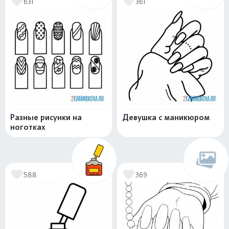
631
361
Разные рисунки на
Девушка с маникюром
ноготках
588
369