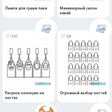
Лампа для сушки лака
Маникюрный салон
кавай
630
324
Рисунок хэллоуин на
Огромный выбор ногтей
ногтях