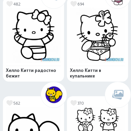
482
694
Хелло Китти радостно
Хелло Китти в
бежит
купальнике
562
370