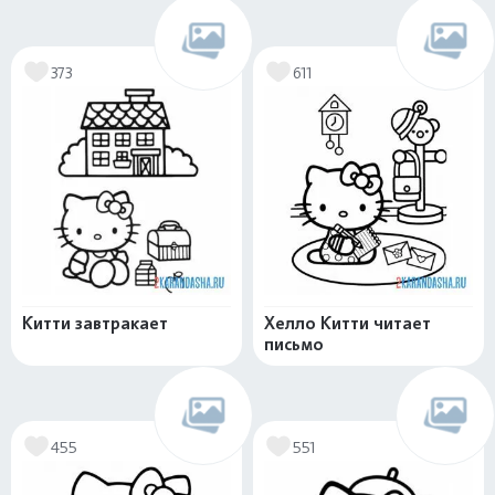
373
611
Китти завтракает
Хелло Китти читает
письмо
455
551