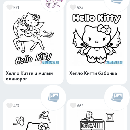
571
587
Хелло Китти и милый
Хелло Китти бабочка
единорог
437
663