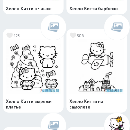
Хелло Китти в чашке
Хелло Китти барбекю
423
306
Хелло Китти вырежи
Хелло Китти на
платье
самолете