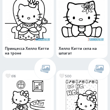
Принцесса Хелло Китти
Хелло Китти села на
на троне
шпагат
616
500