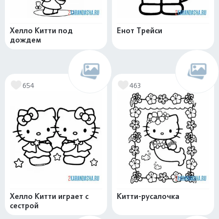
Хелло Китти под
Енот Трейси
дождем
654
463
Хелло Китти играет с
Китти-русалочка
сестрой