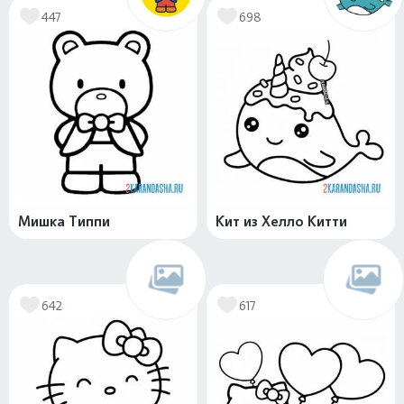
447
698
Мишка Типпи
Кит из Хелло Китти
642
617