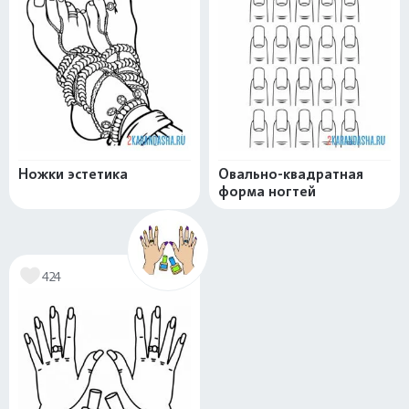
Ножки эстетика
Овально-квадратная
форма ногтей
424