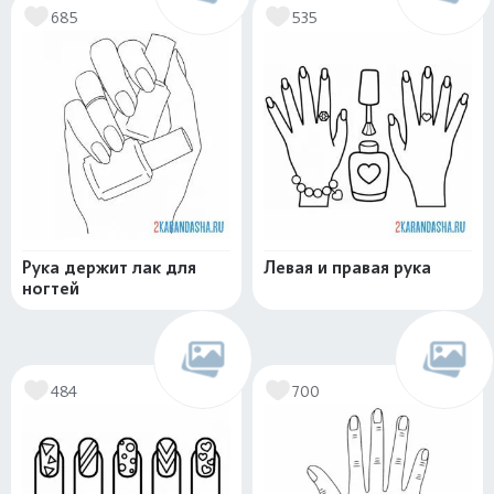
685
535
Рука держит лак для
Левая и правая рука
ногтей
484
700