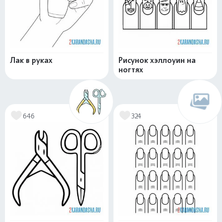
Лак в руках
Рисунок хэллоуин на
ногтях
646
324