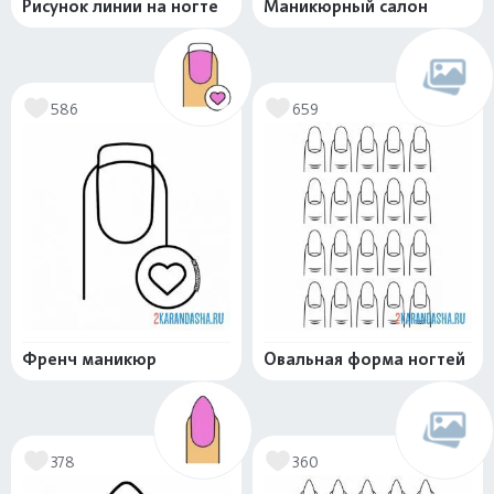
Рисунок линии на ногте
Маникюрный салон
586
659
Френч маникюр
Овальная форма ногтей
378
360