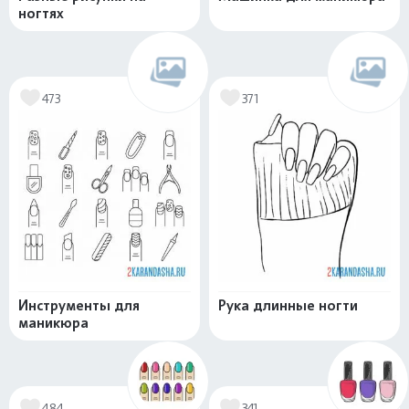
ногтях
473
371
Инструменты для
Рука длинные ногти
маникюра
484
341