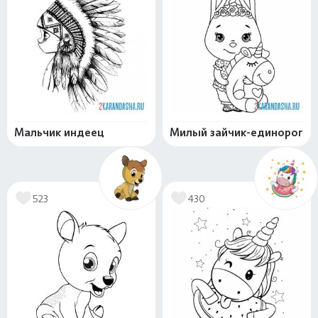
Мальчик индеец
Милый зайчик-единорог
523
430