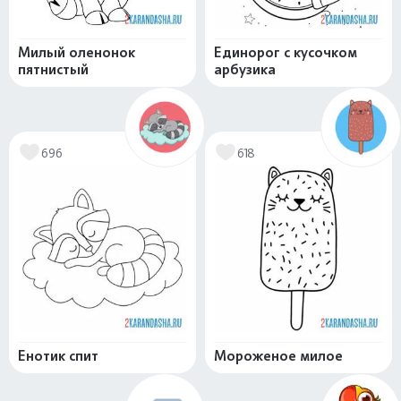
Милый оленонок
Единорог с кусочком
пятнистый
арбузика
696
618
Енотик спит
Мороженое милое