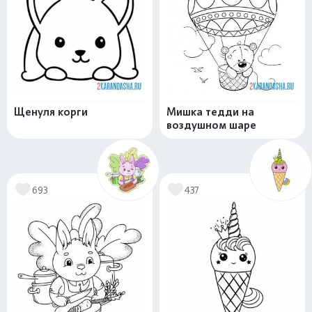
Щенуля корги
Мишка тедди на
воздушном шаре
693
437