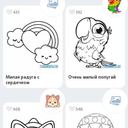
433
392
Милая радуга с
Очень милый попугай
сердечком
668
548