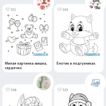
572
593
Милая картинка мишка,
Енотик в подгузниках
сердечко
538
533