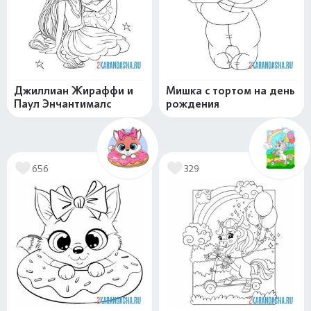
Джиллиан Жираффи и
Мишка с тортом на день
Паул Энчантималс
рождения
656
329