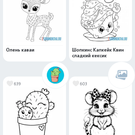
Олень каваи
Шопкинс Капкейк Квин
сладкий кексик
639
603