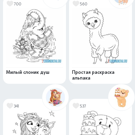
700
560
Милый слоник душ
Простая раскраска
альпака
341
537