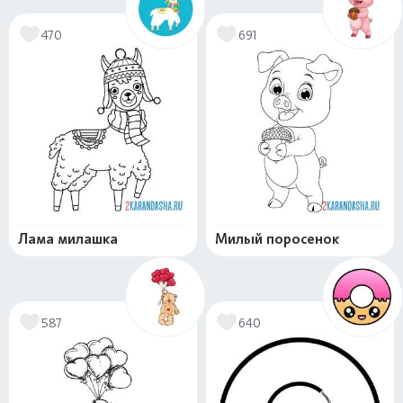
470
691
Лама милашка
Милый поросенок
587
640