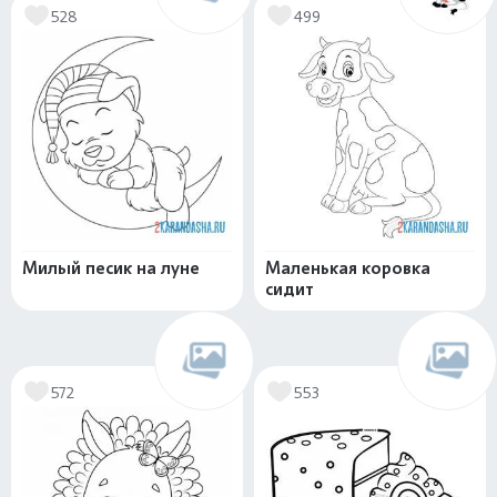
528
499
Милый песик на луне
Маленькая коровка
сидит
572
553