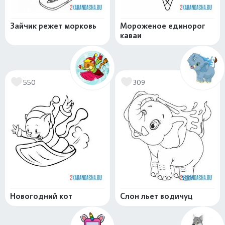
Зайчик режет морковь
Мороженое единорог
каваи
550
309
Новогодний кот
Слон льет водичуц