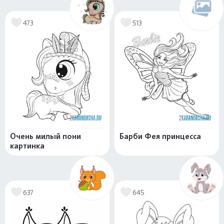
473
513
Очень милый пони
Барби Фея принцесса
картинка
637
645