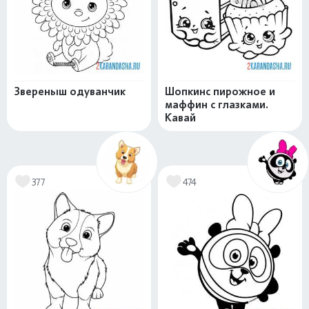
Звереныш одуванчик
Шопкинс пирожное и
маффин с глазками.
Кавай
377
474