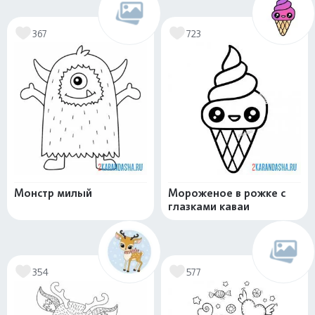
367
723
Монстр милый
Мороженое в рожке с
глазками каваи
354
577