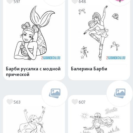
597
648
Барби русалка с модной
Балерина Барби
прической
563
607