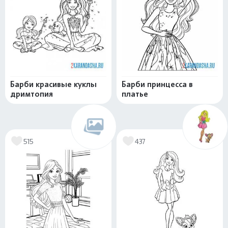
Барби красивые куклы
Барби принцесса в
дримтопия
платье
515
437