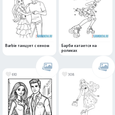
Barbie танцует с кеном
Барби катается на
роликах
610
308