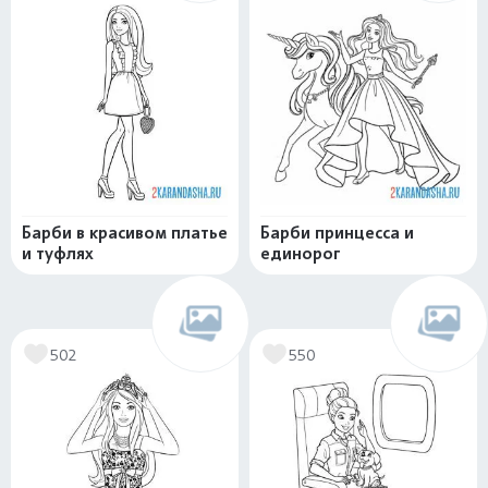
Барби в красивом платье
Барби принцесса и
и туфлях
единорог
502
550