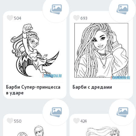
504
693
Барби Супер-принцесса
Барби с дредами
в ударе
550
424