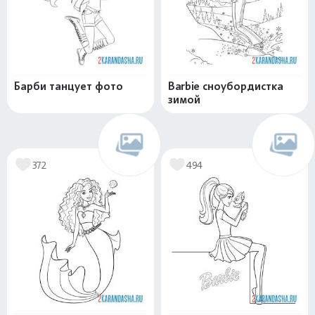
Барби танцует фото
Barbie сноубордистка
зимой
372
494