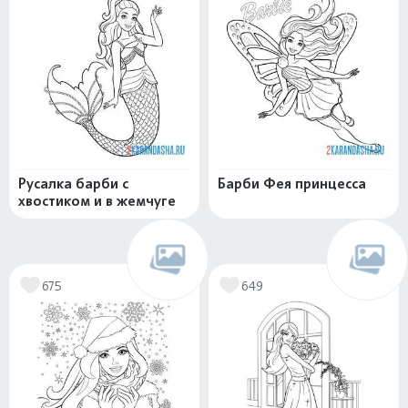
Русалка барби с
Барби Фея принцесса
хвостиком и в жемчуге
675
649