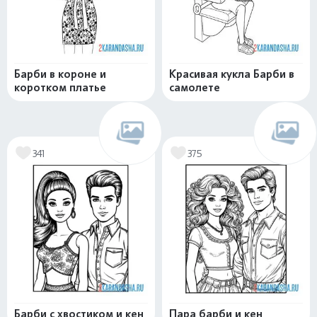
Барби в короне и
Красивая кукла Барби в
коротком платье
самолете
341
375
Барби с хвостиком и кен
Пара барби и кен