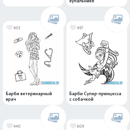
купальнике
403
497
Барби ветеринарный
Барби Супер-принцесса
врач
с собачкой
440
609