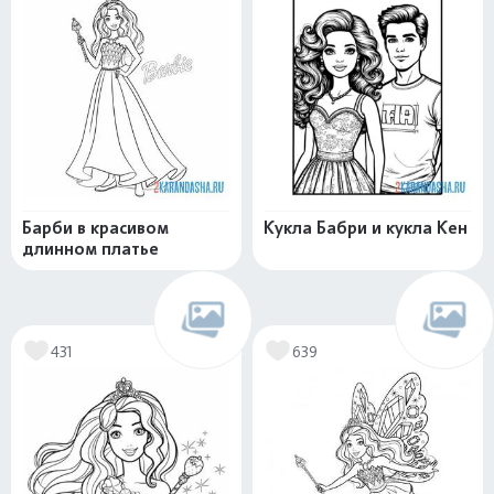
Барби в красивом
Кукла Бабри и кукла Кен
длинном платье
431
639