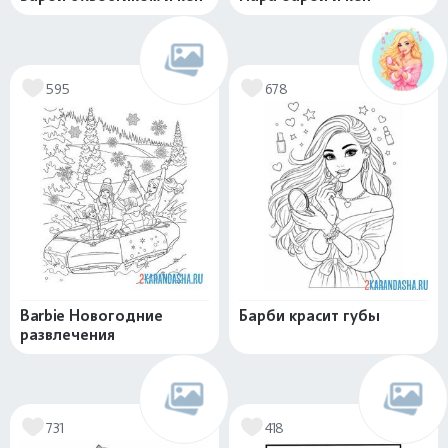
595
678
Barbie Новогодние
Барби красит губы
развлечения
731
418