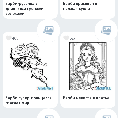
Барби-русалка с
Барби красивая и
длинными густыми
нежная кукла
волосами
469
527
Барби супер-принцесса
Барби невеста в платье
спасает мир