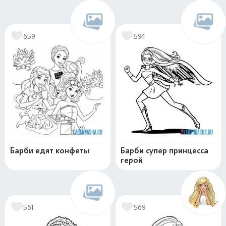
659
594
Барби едят конфеты
Барби супер принцесса
герой
561
569