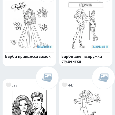
Барби принцесса замок
Барби две подружки
студентки
329
447