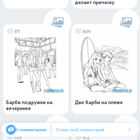
делает прическу
371
609
Барби подружки на
Две барби на пляже
вечеринке
›
0 комментариев
Оставь свой комментарий
703
572