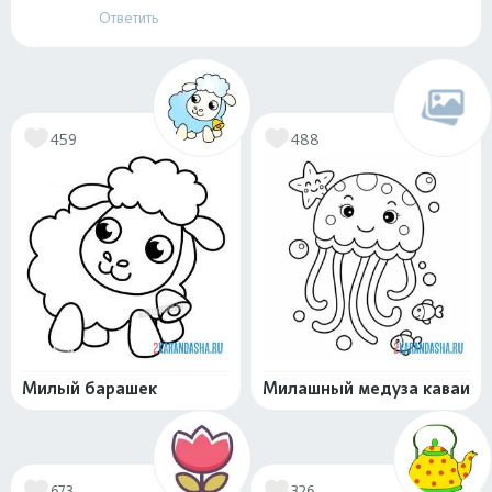
Ответить
459
488
Милый барашек
Милашный медуза каваи
673
326