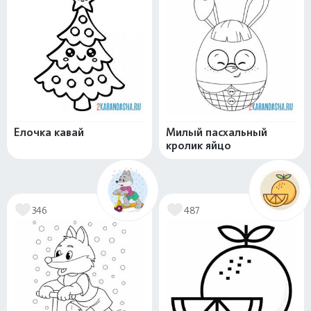
Елочка кавай
Милый пасхальный
кролик яйцо
346
487