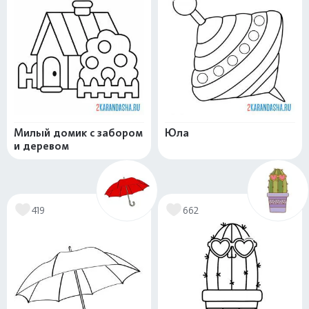
Милый домик с забором
Юла
и деревом
419
662