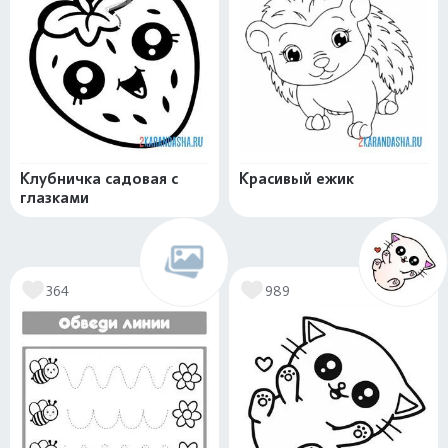
Клубничка садовая с
Красивый ежик
глазками
364
989