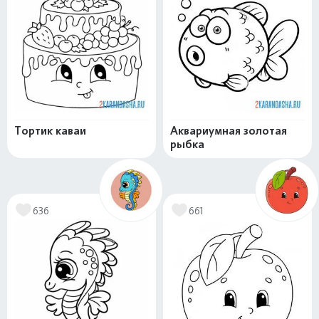
Тортик каваи
Аквариумная золотая
рыбка
636
661