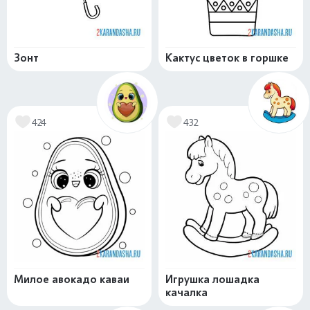
Зонт
Кактус цветок в горшке
424
432
Милое авокадо каваи
Игрушка лошадка
качалка