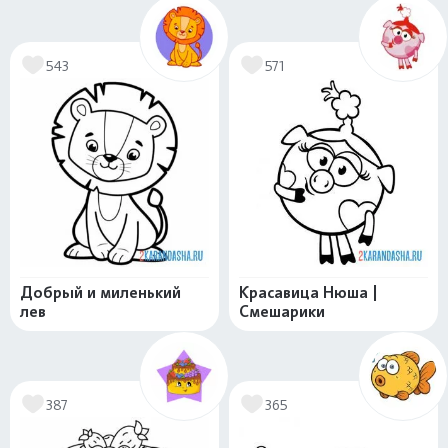
543
571
Добрый и миленький
Красавица Нюша |
лев
Смешарики
387
365