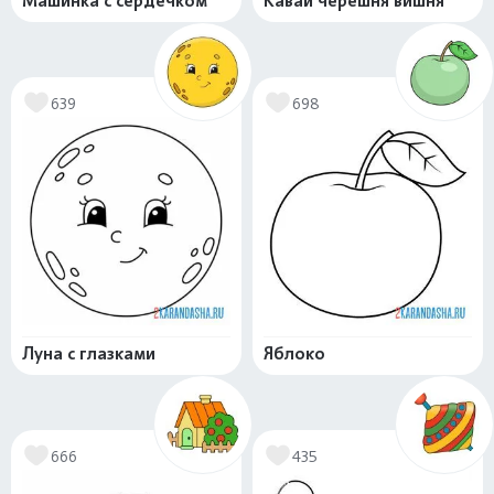
Машинка с сердечком
Каваи черешня вишня
639
698
Луна с глазками
Яблоко
666
435