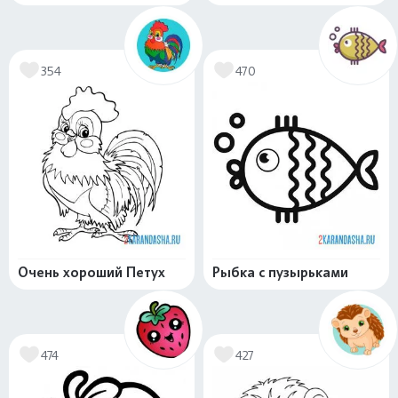
354
470
Очень хороший Петух
Рыбка с пузырьками
474
427