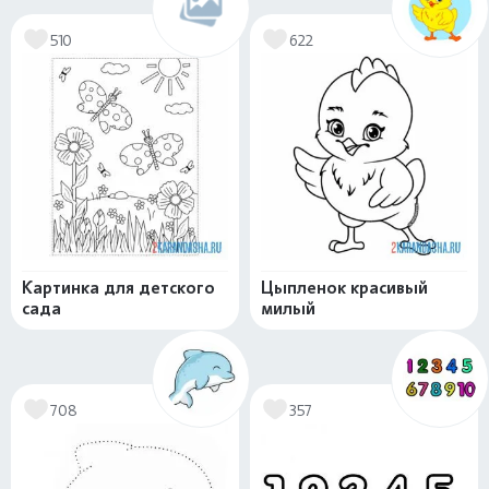
510
622
Картинка для детского
Цыпленок красивый
сада
милый
708
357