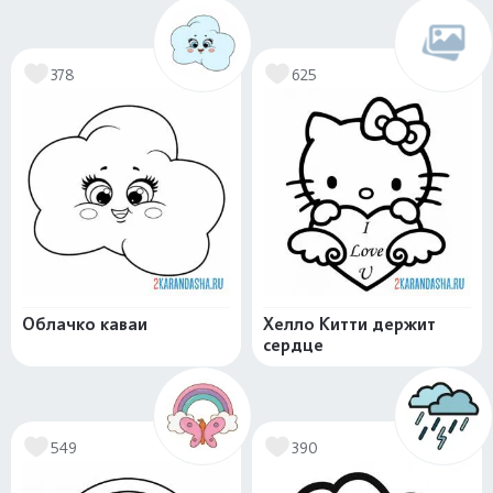
378
625
Облачко каваи
Хелло Китти держит
сердце
549
390