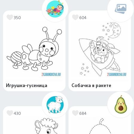
350
604
Игрушка-гусеница
Собачка в ракете
430
684