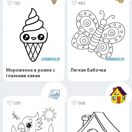
723
483
Мороженое в рожке с
Легкая бабочка
глазками каваи
595
568