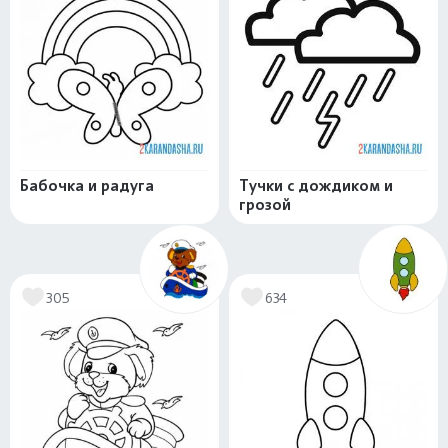
Бабочка и радуга
Тучки с дождиком и
грозой
305
634