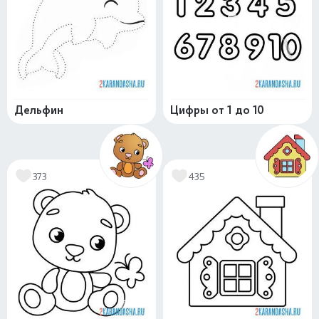
Дельфин
Цифры от 1 до 10
373
435