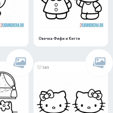
Овечка Фифи и Китти
скачать
Распечатать и скачать
589