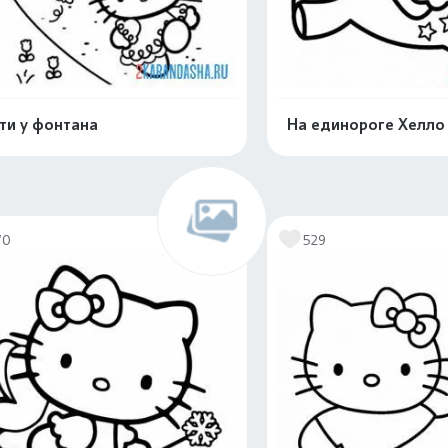
ти у фонтана
На единороге Хелло
Распечатать и скачать
Распечатать и 
70
529