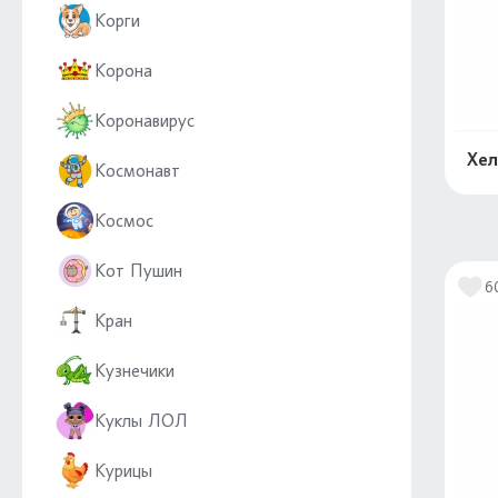
Корги
Корона
Коронавирус
Хел
Космонавт
Космос
Кот Пушин
6
Кран
Кузнечики
Куклы ЛОЛ
Курицы