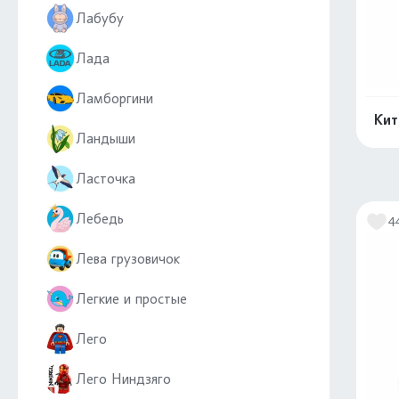
Лабубу
Лада
Ламборгини
Кит
Ландыши
Ласточка
Лебедь
4
Лева грузовичок
Легкие и простые
Лего
Лего Ниндзяго