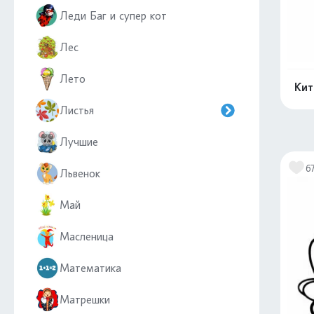
Леди Баг и супер кот
Лес
Лето
Кит
Листья
Лучшие
6
Львенок
Май
Масленица
Математика
Матрешки