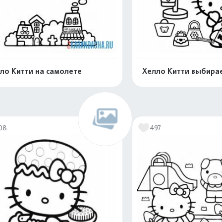
ло Китти на самолете
Хелло Китти выбира
Распечатать и скачать
Распечатать и 
08
497