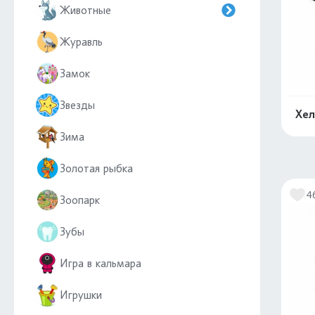
Животные
Журавль
Замок
Звезды
Хел
Зима
Золотая рыбка
4
Зоопарк
Зубы
Игра в кальмара
Игрушки