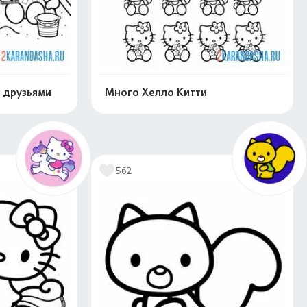
с друзьями
Много Хелло Китти
скачать
Распечатать и скачать
562