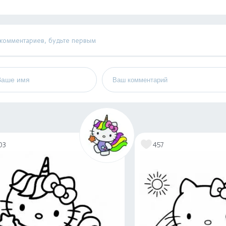
 комментариев, будьте первым
03
457