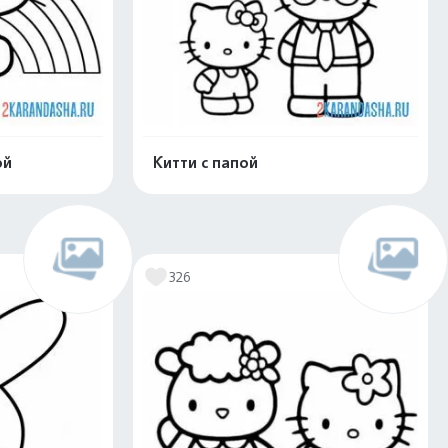
ой
Китти с папой
скачать
Распечатать и скачать
326