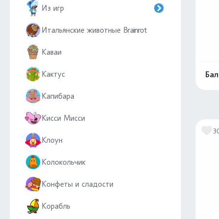
Из игр
Итальянские животные Brainrot
Каваи
Кактус
Бал
Капибара
Кисси Мисси
3
Клоун
Колокольчик
Конфеты и сладости
Корабль