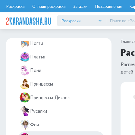
ЛОЛ питомцы
Раскраски
Онлайн раскраски
Загадки
Поздравления
Ка
Милые
Монстр Хай
Главна
Ногти
Рас
Платья
Распеч
Пони
детей
Принцессы
Принцессы Диснея
Русалки
Феи