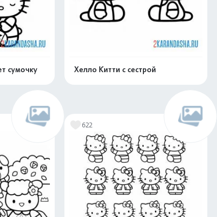
ет сумочку
Хелло Китти с сестрой
скачать
Распечатать и скачать
622