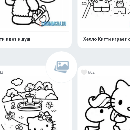
ти идет в душ
Хелло Китти играет 
Распечатать и скачать
Распечатать и 
42
662