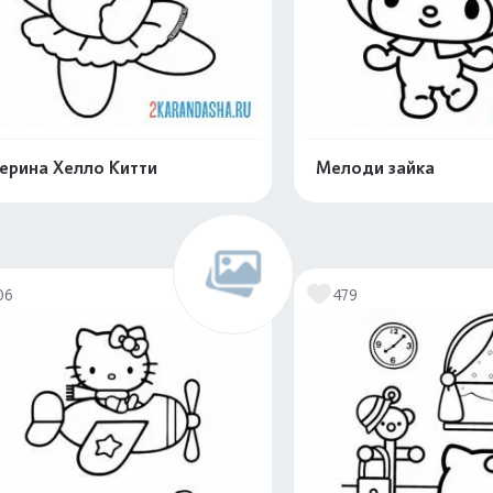
ерина Хелло Китти
Мелоди зайка
Распечатать и скачать
Распечатать и 
06
479