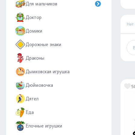
Для мальчиков
Доктор
Нет
Домики
Дорожные знаки
Драконы
Дымковская игрушка
Дюймовочка
5
Дятел
Еда
Елочные игрушки