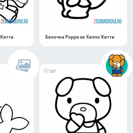
 Китти
Белочка Рорри из Хелло Китти
скачать
Распечатать и скачать
617