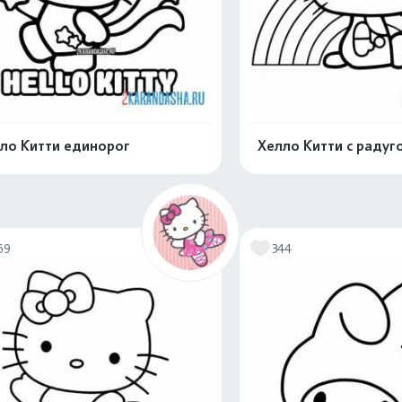
ло Китти единорог
Хелло Китти с радуг
Распечатать и скачать
Распечатать и 
69
344