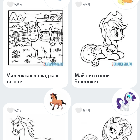
585
559
Маленькая лошадка в
Май литл пони
загоне
Эпплджек
507
699