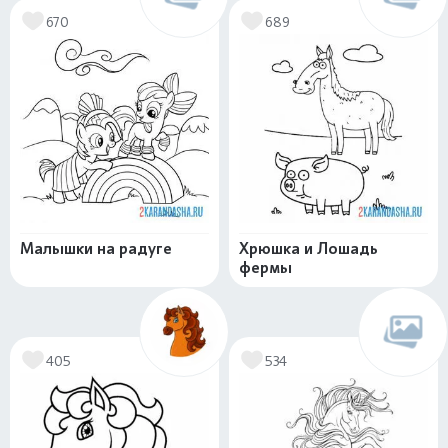
670
689
Малышки на радуге
Хрюшка и Лошадь
фермы
405
534