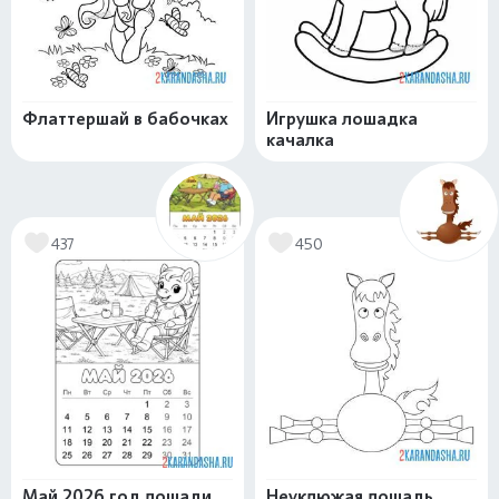
Флаттершай в бабочках
Игрушка лошадка
качалка
437
450
Май 2026 год лошади
Неуклюжая лошадь