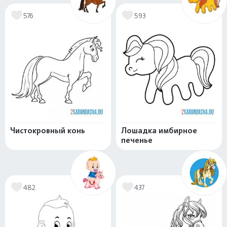
576
593
Чистокровный конь
Лошадка имбирное
печенье
482
437