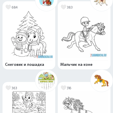
684
383
Снеговик и лошадка
Мальчик на коне
363
316