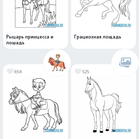
Рыцарь принцесса и
Грациозная лощадь
лошадь
654
525