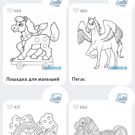
664
486
Лошадка для малышей
Пегас
437
660