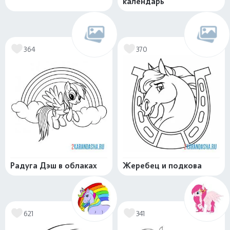
календарь
364
370
Радуга Дэш в облаках
Жеребец и подкова
621
341