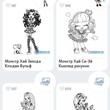
347
348
Монстр Хай Звезда
Монстр Хай Си-Эй
Клодин Вульф
Кьюпид рисунок
307
609