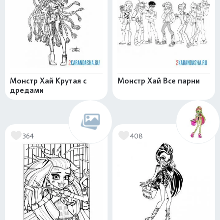
Монстр Хай Крутая с
Монстр Хай Все парни
дредами
364
408