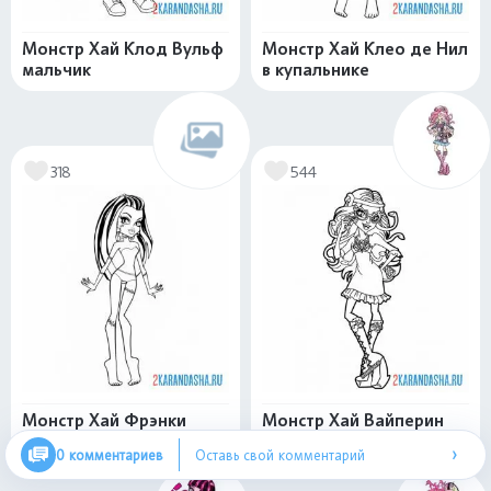
Монстр Хай Клод Вульф
Монстр Хай Клео де Нил
мальчик
в купальнике
318
544
Монстр Хай Фрэнки
Монстр Хай Вайперин
Штейн в купальнике
Горгон
›
0 комментариев
Оставь свой комментарий