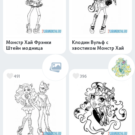
Монстр Хай Фрэнки
Клодин Вульф с
Штейн модница
хвостиком Монстр Хай
491
396