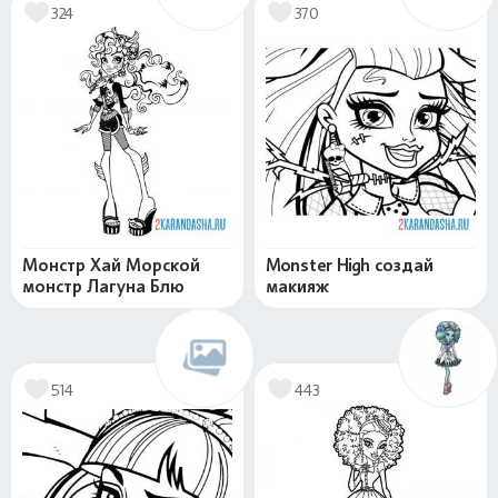
324
370
Монстр Хай Морской
Monster High создай
монстр Лагуна Блю
макияж
514
443