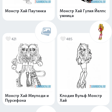
Монстр Хай Паутинка
Монстр Хай Гулия Йелпс
умница
421
485
Монстр Хай Мяулоди и
Клодия Вульф Монстр
Пурсефона
Хай