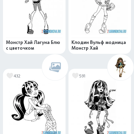
Монстр Хай Лагуна Блю
Клодин Вульф модница
с цветочком
Монстр Хай
432
591