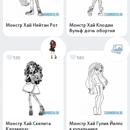
Монстр Хай Нейтан Рот
Монстр Хай Клодин
Вульф дочь обортня
530
583
Монстр Хай Скелита
Монстр Хай Гулия Йелпс
Калаверас
в купальнике