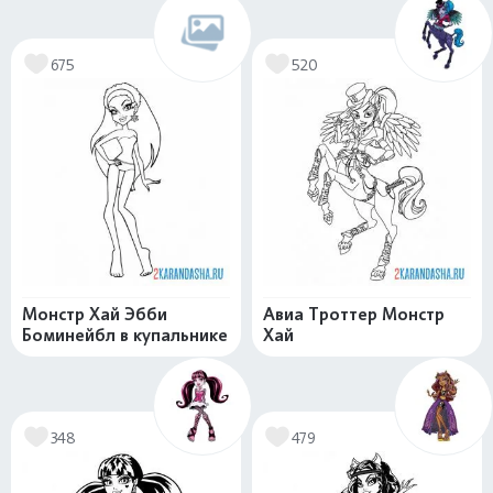
675
520
Монстр Хай Эбби
Авиа Троттер Монстр
Боминейбл в купальнике
Хай
348
479