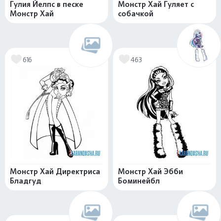
Гулия Йелпс в песке
Монстр Хай Гуляет с
Монстр Хай
собачкой
616
463
Монстр Хай Директриса
Монстр Хай Эбби
Бладгуд
Боминейбл