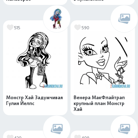
515
590
Монстр Хай Задумчивая
Венера МакФлайтрап
Гулия Йелпс
крупный план Монстр
Хай
420
409