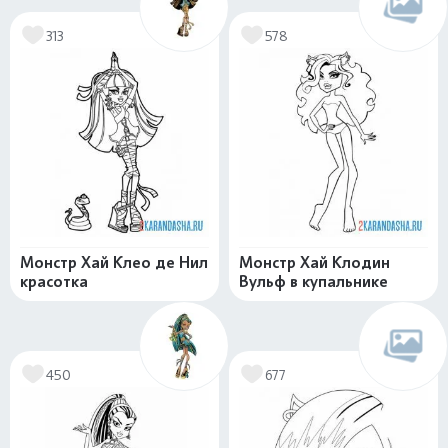
313
578
Монстр Хай Клео де Нил
Монстр Хай Клодин
красотка
Вульф в купальнике
450
677