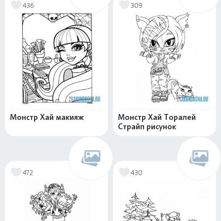
436
309
Монстр Хай макияж
Монстр Хай Торалей
Страйп рисунок
472
430