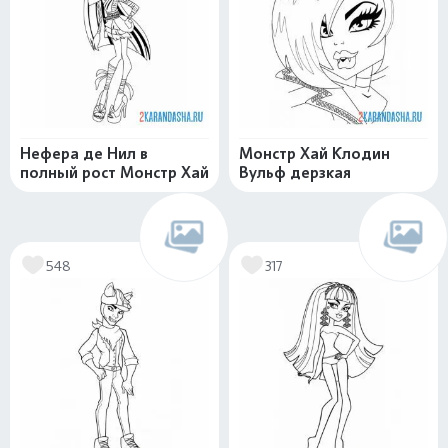
Нефера де Нил в
Монстр Хай Клодин
полный рост Монстр Хай
Вульф дерзкая
548
317