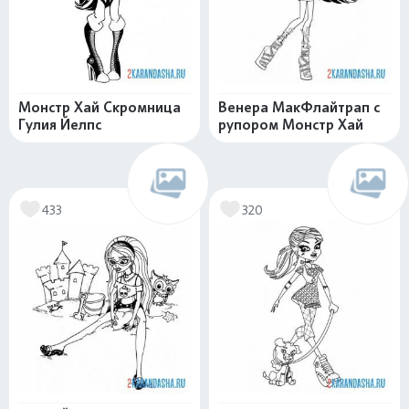
Монстр Хай Скромница
Венера МакФлайтрап с
Гулия Йелпс
рупором Монстр Хай
433
320