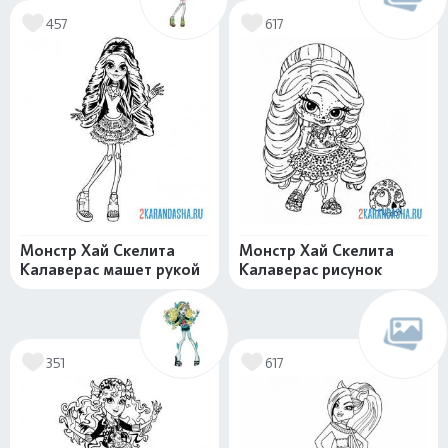
457
617
Монстр Хай Скелита
Монстр Хай Скелита
Калаверас машет рукой
Калаверас рисунок
351
617