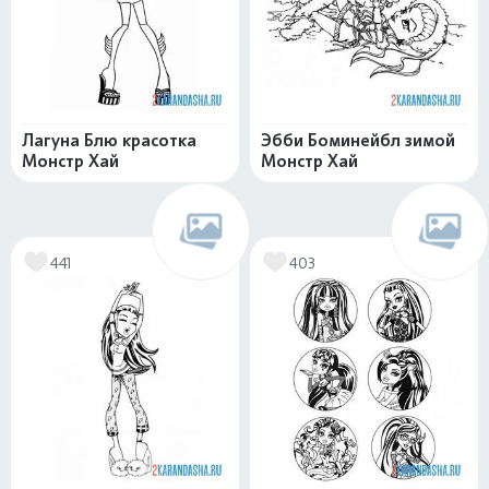
Лагуна Блю красотка
Эбби Боминейбл зимой
Монстр Хай
Монстр Хай
441
403