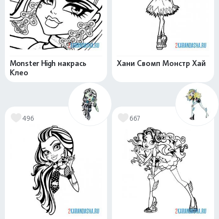
Monster High накрась
Хани Свомп Монстр Хай
Клео
496
667