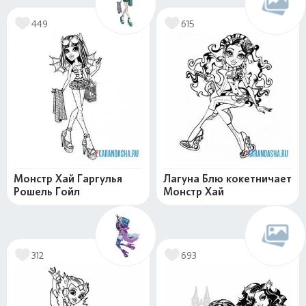
449
615
Монстр Хай Гаргулья
Лагуна Блю кокетничает
Рошель Гойл
Монстр Хай
312
693