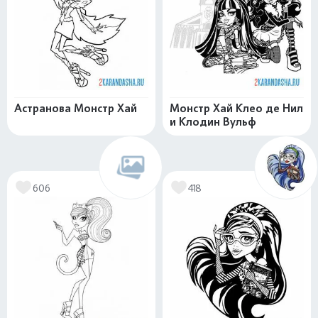
Астранова Монстр Хай
Монстр Хай Клео де Нил
и Клодин Вульф
606
418