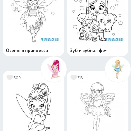
Осенняя принцесса
Зуб и зубная феч
509
318