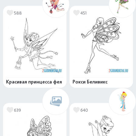
588
451
Красивая принцесса фея
Рокси Беливикс
639
640