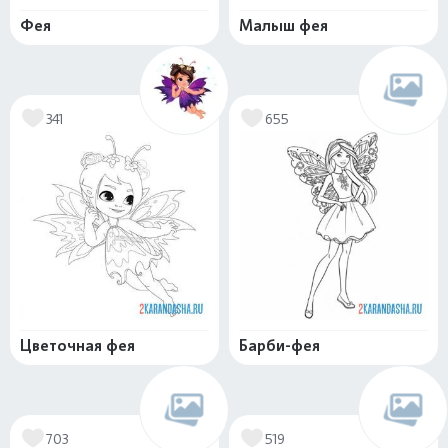
Фея
Малыш фея
341
655
Цветочная фея
Барби-фея
703
519