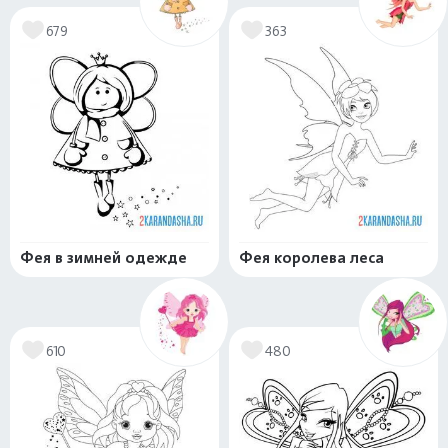
679
363
Фея в зимней одежде
Фея королева леса
610
480