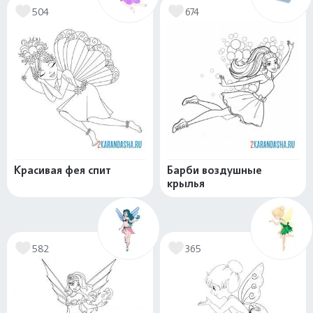
504
674
Красивая фея спит
Барби воздушные
крылья
582
365