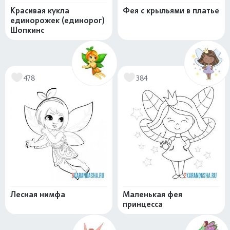
Красивая кукла
Фея с крыльями в платье
единорожек (единорог)
Шопкинс
478
384
Лесная нимфа
Маленькая фея
принцесса