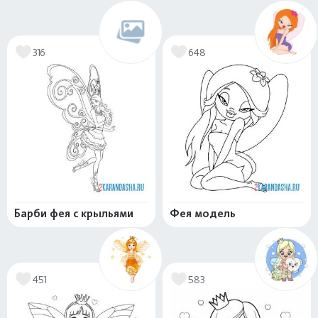
316
648
Барби фея с крыльями
Фея модель
451
583