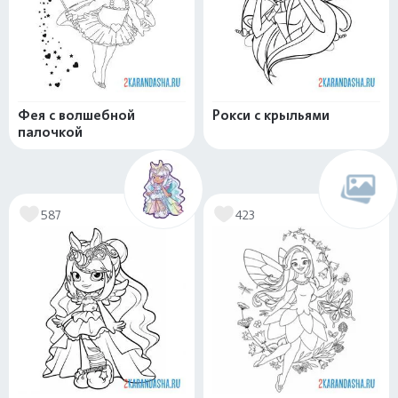
Фея с волшебной
Рокси с крыльями
палочкой
587
423