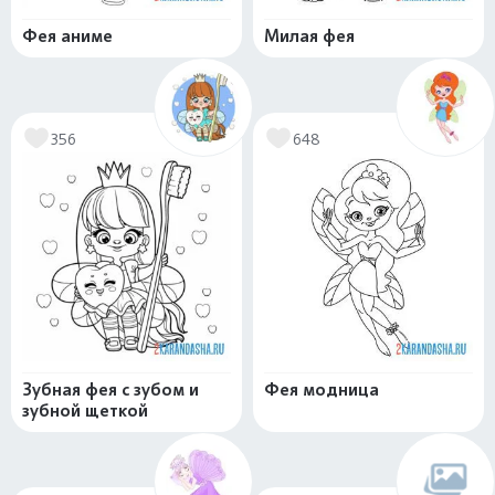
Фея аниме
Милая фея
356
648
Зубная фея с зубом и
Фея модница
зубной щеткой