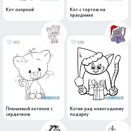
Кот озорной
Кот с тортом на
празднике
472
339
Плюшевый котенок с
Котик рад новогоднему
сердечком
подарку