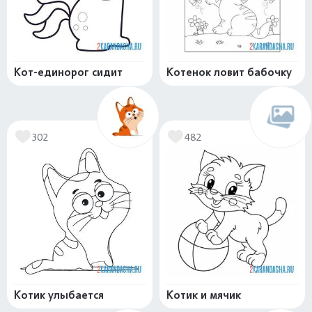
Кот-единорог сидит
Котенок ловит бабочку
302
482
Котик улыбается
Котик и мячик