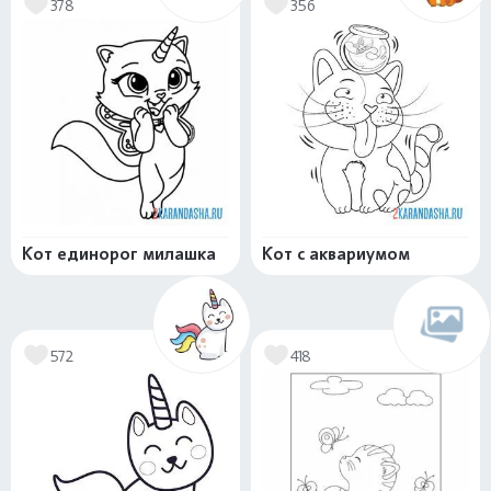
378
356
Кот единорог милашка
Кот с аквариумом
572
418