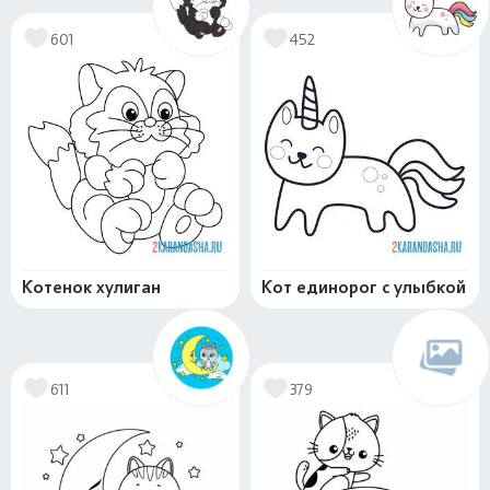
601
452
Котенок хулиган
Кот единорог с улыбкой
611
379