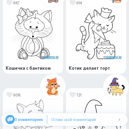
667
614
Кошечка с бантиком
Котик делает торт
608
721
›
0 комментариев
Оставь свой комментарий