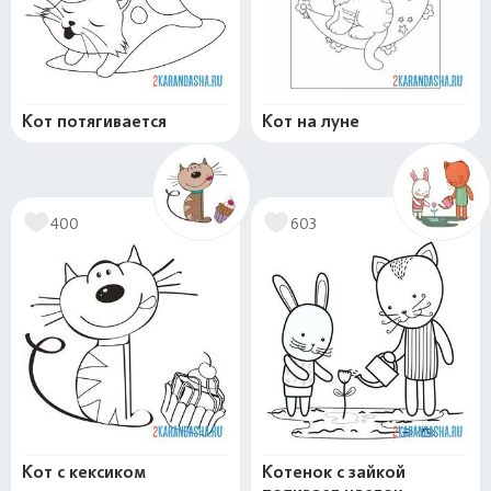
Кот потягивается
Кот на луне
400
603
Кот с кексиком
Котенок с зайкой