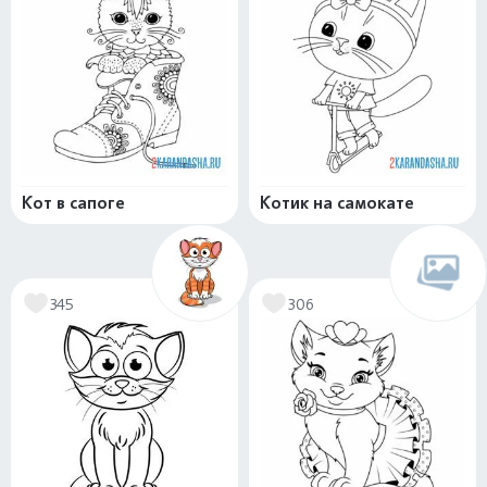
Кот в сапоге
Котик на самокате
345
306