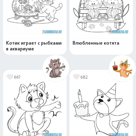
Котик играет с рыбками
Влюбленные котята
в аквариуме
667
682