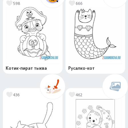
598
666
Котик-пират тыква
Русалко-кот
436
462