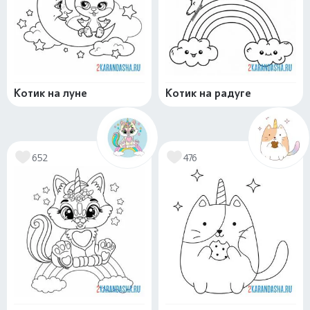
Котик на луне
Котик на радуге
652
476