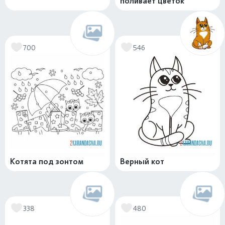
поливает цветок
700
546
Котята под зонтом
Верный кот
338
480