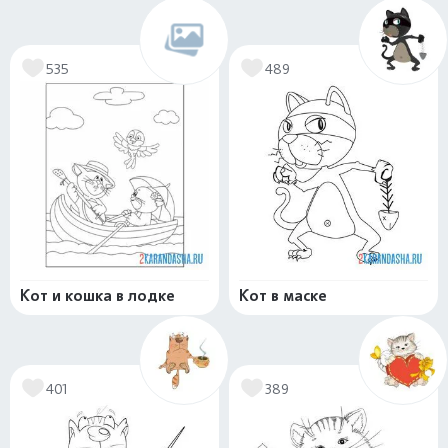
535
489
Кот и кошка в лодке
Кот в маске
401
389