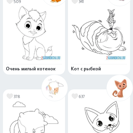
509
341
Очень милый котенок
Кот с рыбкой
378
637