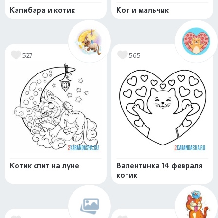
Капибара и котик
Кот и мальчик
527
565
Котик спит на луне
Валентинка 14 февраля
котик