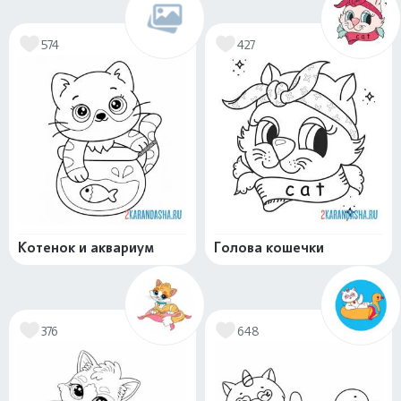
574
427
Котенок и аквариум
Голова кошечки
376
648