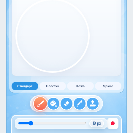
Стандарт
Блестки
Кожа
Яркие
18 px