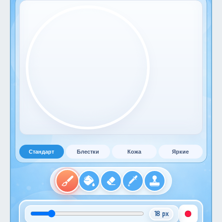
Стандарт
Блестки
Кожа
Яркие
18 px