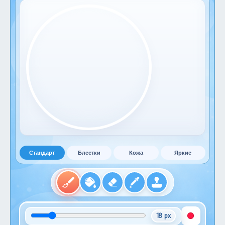
Стандарт
Блестки
Кожа
Яркие
18 px