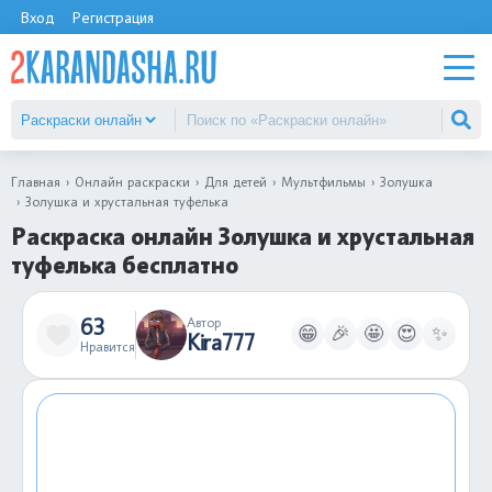
Вход
Регистрация
Главная
Онлайн раскраски
Для детей
Мультфильмы
Золушка
Золушка и хрустальная туфелька
Раскраска онлайн Золушка и хрустальная
туфелька бесплатно
63
Автор
😁
🎉
🤩
😍
✨
Kira777
Нравится