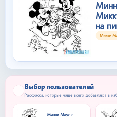
Минн
Микк
на пи
Микки М
Выбор пользователей
Раскраски, которые чаще всего добавляют в из
Минни Маус с