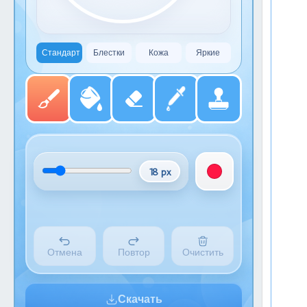
Стандарт
Блестки
Кожа
Яркие
18 px
Отмена
Повтор
Очистить
Скачать