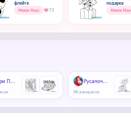
флейте
подарка
73
Микки Маус
Микки Мау
Гарри Поттер
Русалочка Ариэль
асок
116 раскрасок