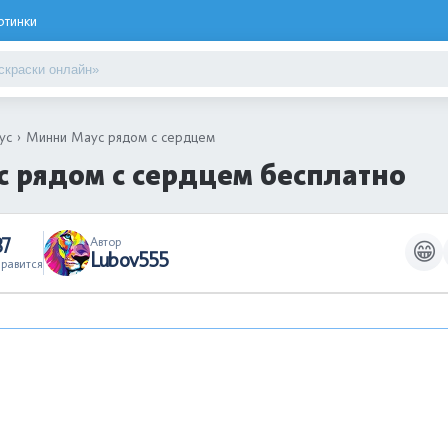
ртинки
ус
Минни Маус рядом с сердцем
 рядом с сердцем бесплатно
37
Автор
😁
Lubov555
равится