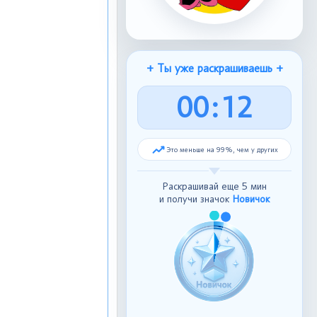
+ Ты уже раскрашиваешь +
0
0
:
1
3
Это меньше на 99%, чем у других
Раскрашивай еще 5 мин
и получи значок
Новичок