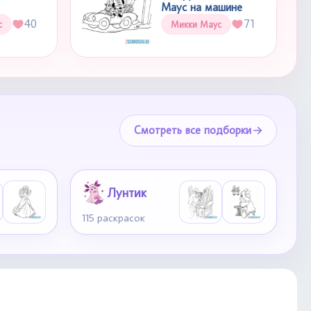
Маус на машине
40
71
с
Микки Маус
Смотреть все подборки
Лунтик
115 раскрасок