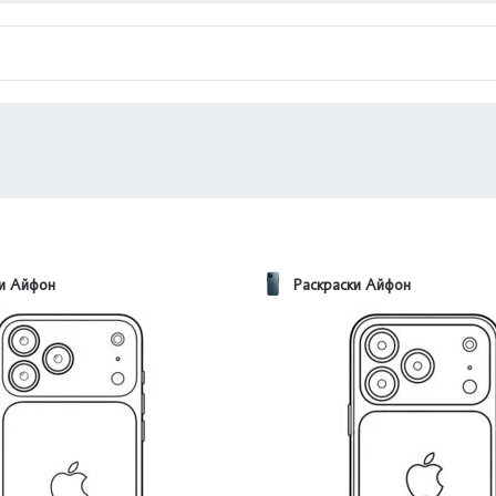
ки Айфон
Раскраски Айфон