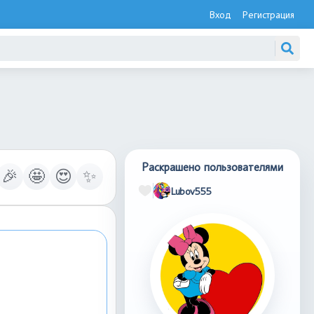
Вход
Регистрация
Раскрашено пользователями
🎉
🤩
😍
✨
Lubov555