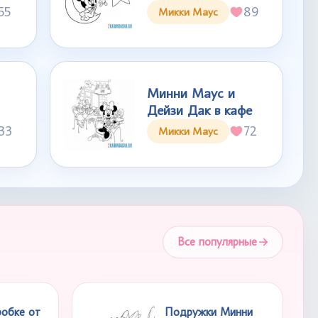
55
89
Микки Маус
Минни Маус и
Дейзи Дак в кафе
33
72
Микки Маус
Все популярные
робке от
Подружки Минни