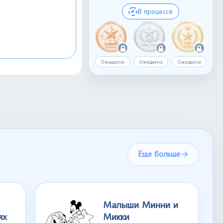
В процессе
Ожидается
Ожидается
Ожидается
Еще больше
Малыши Минни и
ях
Микки