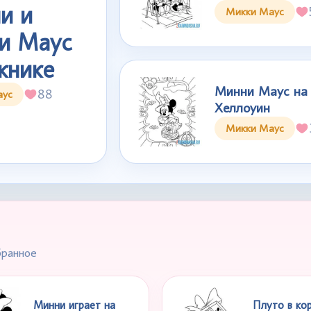
и и
Микки Маус
и Маус
книке
Минни Маус на
88
аус
Хеллоуин
Микки Маус
бранное
Минни играет на
Плуто в ко