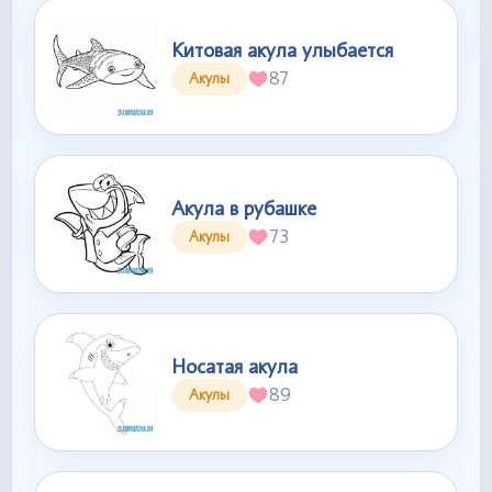
Китовая акула улыбается
87
Акулы
Акула в рубашке
73
Акулы
Носатая акула
89
Акулы