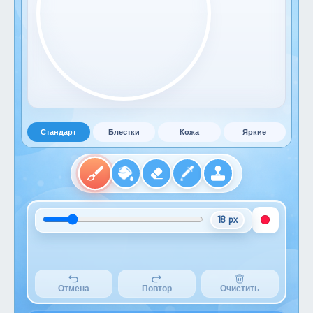
Стандарт
Блестки
Кожа
Яркие
18 px
Отмена
Повтор
Очистить