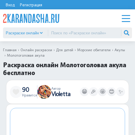
Вход
Регистрация
Главная
Онлайн раскраски
Для детей
Морские обитатели
Акулы
Молотоголовая акула
Раскраска онлайн Молотоголовая акула
бесплатно
90
Автор
😁
🎉
🤩
😍
✨
Violetta
Нравится