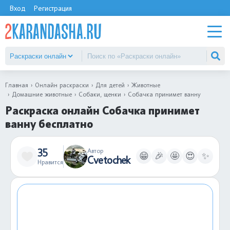
Вход
Регистрация
Главная
Онлайн раскраски
Для детей
Животные
Домашние животные
Собаки, щенки
Собачка принимет ванну
Раскраска онлайн Собачка принимет
ванну бесплатно
35
Автор
😁
🎉
🤩
😍
✨
Cvetochek
Нравится